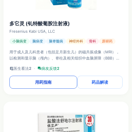
多它灵 (钆特酸葡胺注射液)
Fresenius Kabi USA, LLC
小脑病变
脑病变
脑脊髓病
神经外科
骨科
原研药
用于成人及儿科患者（包括足月新生儿）的磁共振成像（MRI），
以检测和显示脑（颅内）、脊柱及相关组织中血脑屏障（BBB）破
坏和/或血管异常的区域
clinical_notes
医生看法
2
·
forum
病友反馈
2
用药指南
药品解读