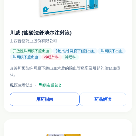
川威 (盐酸法舒地尔注射液)
山西普德药业股份有限公司
开放性蛛网膜下腔出血
创伤性蛛网膜下(腔)出血
蛛网膜下出血
蛛网膜下腔出血
神经外科
神经科
改善和预防蛛网膜下腔出血术后的脑血管痉挛及引起的脑缺血症
状。
clinical_notes
医生看法
2
·
forum
病友反馈
2
用药指南
药品解读