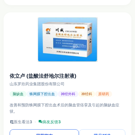
依立卢 (盐酸法舒地尔注射液)
山东罗欣药业集团股份有限公司
脑缺血
蛛网膜下腔出血
神经外科
神经科
原研药
改善和预防蛛网膜下腔出血术后的脑血管痉挛及引起的脑缺血症
状。
clinical_notes
医生看法
3
·
forum
病友反馈
3