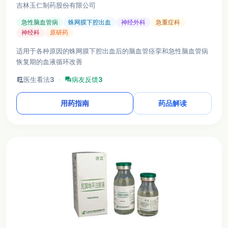
吉林玉仁制药股份有限公司
急性脑血管病
蛛网膜下腔出血
神经外科
急重症科
神经科
原研药
适用于各种原因的蛛网膜下腔出血后的脑血管痉挛和急性脑血管病
恢复期的血液循环改善
clinical_notes
医生看法
3
·
forum
病友反馈
3
用药指南
药品解读