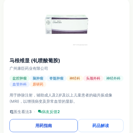
马根维显 (钆喷酸葡胺)
广州康臣药业有限公司
盆腔肿瘤
脑肿瘤
脊髓肿瘤
神经科
头颈外科
神经外科
血管外科
原研药
用于静脉注射，辅助成人及2岁及以上儿童患者的磁共振成像
(MRI)，以增强病变及异常血管的显影。
clinical_notes
医生看法
3
·
forum
病友反馈
2
用药指南
药品解读