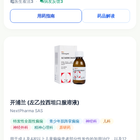
clinical_notes
医生看法
3
·
forum
病友反馈
3
用药指南
药品解读
开浦兰 (左乙拉西坦口服溶液)
NextPharma SAS
特发性全面性癫痫
青少年肌阵挛癫痫
神经科
儿科
神经外科
精神心理科
原研药
用于成人及4岁以上儿童癫痫患者部分性发作的加用治疗，以及12