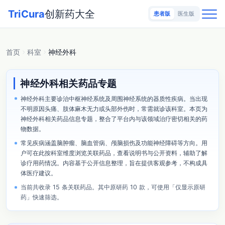
TriCura
创新药大全
患者版
医生版
首页
科室
神经外科
神经外科相关药品专题
神经外科主要诊治中枢神经系统及周围神经系统的器质性疾病。当出现
不明原因头痛、肢体麻木无力或头部外伤时，常需就诊该科室。本页为
神经外科相关药品信息专题，整合了平台内与该领域治疗密切相关的药
物数据。
常见疾病涵盖脑肿瘤、脑血管病、颅脑损伤及功能神经障碍等方向。用
户可在此按科室维度浏览关联药品，查看说明书与公开资料，辅助了解
诊疗用药情况。内容基于公开信息整理，旨在提供客观参考，不构成具
体医疗建议。
当前共收录 15 条关联药品。其中原研药 10 款，可使用「仅显示原研
药」快速筛选。