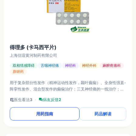
得理多 (卡马西平片)
上海信谊黄河制药有限公司
双相情感障碍
舌咽神经痛
神经科
神经外科
麻醉疼痛科
原研药
用于复杂部分性发作（精神运动性发作，颞叶癫痫）、全身性强直-
阵挛性发作、混合型发作的癫痫治疗；三叉神经痛的一线治疗；急
性躁狂或混合发作（双相 I 型障碍）的心境稳定剂；中枢性部分性
clinical_notes
医生看法
3
·
forum
病友反馈
2
尿崩症及某些神经性疼痛（如舌咽神经痛、脊髓痨性闪电样痛、糖
尿病性周围神经痛）。
用药指南
药品解读