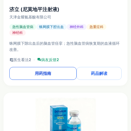
济立 (尼莫地平注射液)
天津金耀氨基酸有限公司
急性脑血管病
蛛网膜下腔出血
神经外科
急重症科
神经科
蛛网膜下隙出血后的脑血管痉挛；急性脑血管病恢复期的血液循环
改善。
clinical_notes
医生看法
2
·
forum
病友反馈
2
用药指南
药品解读