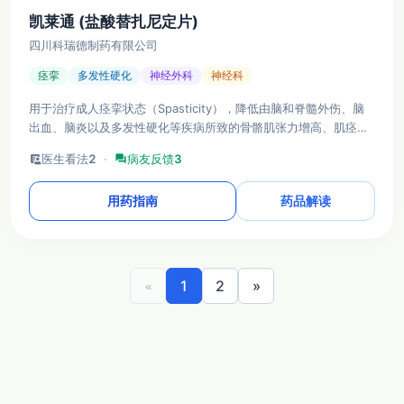
凯莱通 (盐酸替扎尼定片)
四川科瑞德制药有限公司
痉挛
多发性硬化
神经外科
神经科
用于治疗成人痉挛状态（Spasticity），降低由脑和脊髓外伤、脑
出血、脑炎以及多发性硬化等疾病所致的骨骼肌张力增高、肌痉挛
和肌强直。
clinical_notes
医生看法
2
·
forum
病友反馈
3
用药指南
药品解读
1
2
»
«