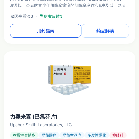
岁及以上患者的青少年肌阵挛癫痫的肌阵挛发作和6岁及以上患者
的特发性全面性癫痫的全面性强直-阵挛发作的辅助治疗。
clinical_notes
医生看法
3
·
forum
病友反馈
3
用药指南
药品解读
力奥来素 (巴氯芬片)
Upsher-Smith Laboratories, LLC
横贯性脊髓炎
脊髓肿瘤
脊髓空洞症
多发性硬化
神经科