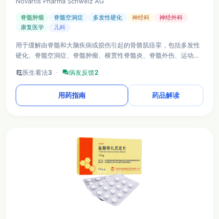
Novartis Pharma Schweiz AG
脊髓肿瘤
脊髓空洞症
多发性硬化
神经科
神经外科
康复医学
儿科
用于缓解由脊髓和大脑疾病或损伤引起的骨骼肌痉挛，包括多发性
硬化、脊髓空洞症、脊髓肿瘤、横贯性脊髓炎、脊髓外伤、运动神
经元病、脑血管病、脑性瘫痪、脑膜炎、颅脑外伤。
clinical_notes
医生看法
3
·
forum
病友反馈
2
用药指南
药品解读