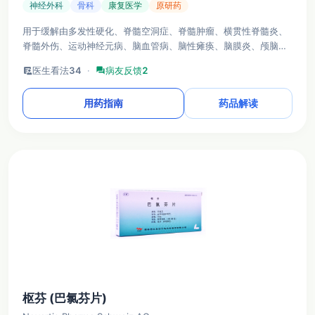
神经外科
骨科
康复医学
原研药
用于缓解由多发性硬化、脊髓空洞症、脊髓肿瘤、横贯性脊髓炎、
脊髓外伤、运动神经元病、脑血管病、脑性瘫痪、脑膜炎、颅脑外
伤等疾病引起的骨骼肌痉挛
clinical_notes
医生看法
34
·
forum
病友反馈
2
用药指南
药品解读
枢芬 (巴氯芬片)