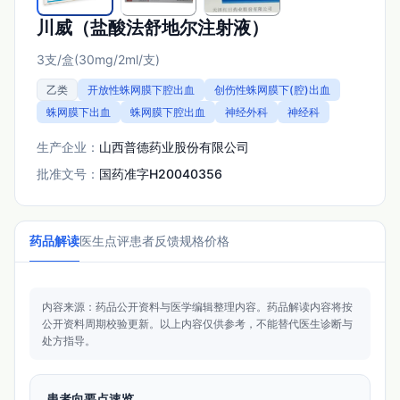
川威（盐酸法舒地尔注射液）
3支/盒(30mg/2ml/支)
乙类
开放性蛛网膜下腔出血
创伤性蛛网膜下(腔)出血
蛛网膜下出血
蛛网膜下腔出血
神经外科
神经科
生产企业：
山西普德药业股份有限公司
批准文号：
国药准字H20040356
药品解读
医生点评
患者反馈
规格价格
内容来源：药品公开资料与医学编辑整理内容。
药品解读内容将按
公开资料周期校验更新。
以上内容仅供参考，不能替代医生诊断与
处方指导。
患者向要点速览