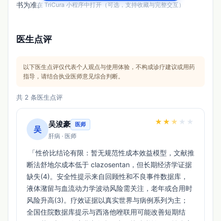
书为准。
在 TriCura 小程序中打开（可选，支持收藏与完整交互）
医生点评
以下医生点评仅代表个人观点与使用体验，不构成诊疗建议或用药
指导，请结合执业医师意见综合判断。
共 2 条医生点评
★
★
★
★
★
吴浚豪
医师
吴
肝病 · 医师
 「性价比结论有限：暂无规范性成本效益模型，文献推
断法舒地尔成本低于 clazosentan，但长期经济学证据
缺失(4)。安全性提示来自回顾性和不良事件数据库，
液体潴留与血流动力学波动风险需关注，老年或合用时
风险升高(3)。疗效证据以真实世界与病例系列为主；
全国住院数据库提示与西洛他唑联用可能改善短期结