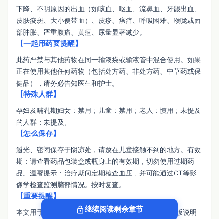
下降、不明原因的出血（如咳血、呕血、流鼻血、牙龈出血、
皮肤瘀斑、大小便带血）、皮疹、瘙痒、呼吸困难、喉咙或面
部肿胀、严重腹痛、黄疸、尿量显著减少。
【一起用药要提醒】
此药严禁与其他药物在同一输液袋或输液管中混合使用。如果
正在使用其他任何药物（包括处方药、非处方药、中草药或保
健品），请务必告知医生和护士。
【特殊人群】
孕妇及哺乳期妇女：禁用；儿童：禁用；老人：慎用；未提及
的人群：未提及。
【怎么保存】
避光、密闭保存于阴凉处，请放在儿童接触不到的地方。有效
期：请查看药品包装盒或瓶身上的有效期，切勿使用过期药
品。温馨提示：治疗期间定期检查血压，并可能通过CT等影
像学检查监测脑部情况。按时复查。
【重要提醒】
lock_open
继续阅读剩余章节
本文用于患者检索参考，具体用药以医生/药师和最新版说明