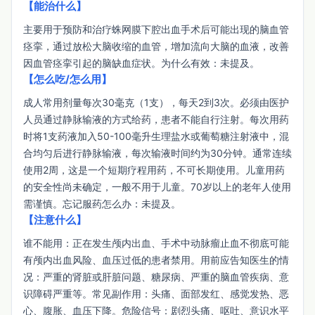
【能治什么】
主要用于预防和治疗蛛网膜下腔出血手术后可能出现的脑血管
痉挛，通过放松大脑收缩的血管，增加流向大脑的血液，改善
因血管痉挛引起的脑缺血症状。为什么有效：未提及。
【怎么吃/怎么用】
成人常用剂量每次30毫克（1支），每天2到3次。必须由医护
人员通过静脉输液的方式给药，患者不能自行注射。每次用药
时将1支药液加入50-100毫升生理盐水或葡萄糖注射液中，混
合均匀后进行静脉输液，每次输液时间约为30分钟。通常连续
使用2周，这是一个短期疗程用药，不可长期使用。儿童用药
的安全性尚未确定，一般不用于儿童。70岁以上的老年人使用
需谨慎。忘记服药怎么办：未提及。
【注意什么】
谁不能用：正在发生颅内出血、手术中动脉瘤止血不彻底可能
有颅内出血风险、血压过低的患者禁用。用前应告知医生的情
况：严重的肾脏或肝脏问题、糖尿病、严重的脑血管疾病、意
识障碍严重等。常见副作用：头痛、面部发红、感觉发热、恶
心、腹胀、血压下降。危险信号：剧烈头痛、呕吐、意识水平