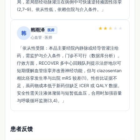
局，若局部经动脉灌注在病例中可快速逆转顽固性痉挛
(2,7–9)。依从性低，依赖住院与介入条件。」 
★
★
★
★
★
韩雨泽
医师
韩
心血管 · 医师
 「依从性受限：本品主要经院内静脉或经导管灌注给
药，需监护与介入条件，门诊不可行（数据库分析）。
疗效方面，RECOVER 多中心回顾队列提示法舒地尔可
短期缓解血管痉挛并改善神经功能，但与 clazosentan 
相比痉挛发生率与出院 mRS 较差(1)。性价比证据不
足，虽药物成本低于新药但缺乏 ICER 或 QALY 数据。
安全性需关注液体潴留与短暂低血压，合用时加强容量
与呼吸循环监测(3,4)。」 
患者反馈