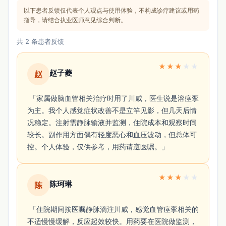
以下患者反馈仅代表个人观点与使用体验，不构成诊疗建议或用药
指导，请结合执业医师意见综合判断。
共 2 条患者反馈
★
★
★
★
★
赵子菱
赵
 「家属做脑血管相关治疗时用了川威，医生说是溶痉挛
为主。我个人感觉症状改善不是立竿见影，但几天后情
况稳定。注射需静脉输液并监测，住院成本和观察时间
较长。副作用方面偶有轻度恶心和血压波动，但总体可
控。个人体验，仅供参考，用药请遵医嘱。」 
★
★
★
★
★
陈珂琳
陈
 「住院期间按医嘱静脉滴注川威，感觉血管痉挛相关的
不适慢慢缓解，反应起效较快。用药要在医院做监测，