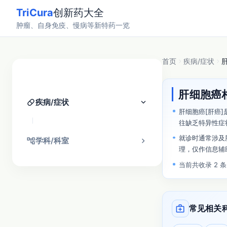
TriCura
创新药大全
肿瘤、自身免疫、慢病等新特药一览
首页
疾病/症状
分类找药
肝细胞癌
pill
keyboard_arrow_down
疾病/症状
肝细胞癌[肝癌
往缺乏特异性症
就诊时通常涉及
account_tree
chevron_right
学科/科室
理，仅作信息辅
当前共收录 2 
medical_services
常见相关