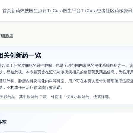
首页
新药
热搜
医生点评
TriCura医生平台
TriCura患者社区
药械资讯
肝细胞癌
相关创新药一览
]是起源于肝实质细胞的恶性肿瘤，也是全球范围内常见的消化系统癌症之一。
状，易被忽视。本专题页旨在汇总与该疾病相关的创新药及药品信息，为临床
肝胆外科、肿瘤内科及消化内科等科室。用户可在本页浏览针对肝细胞癌适应
助，不构成任何治疗建议或疗效承诺。
条关联药品。其中原研药 2 款，可使用「仅显示原研药」快速筛选。
科室