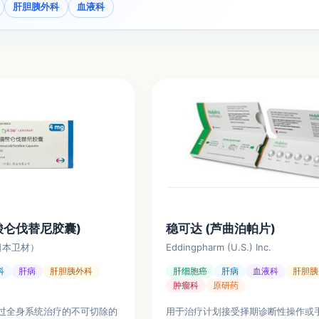
肝胆胰外科
血液科
酸仑伐替尼胶囊)
稳可达 (芦曲泊帕片)
d.（日本卫材）
Eddingpharm (U.S.) Inc.
科
肝病
肝胆胰外科
肝细胞癌
肝病
血液科
肝胆胰
肿瘤科
原研药
过全身系统治疗的不可切除的
用于治疗计划接受择期诊断性操作或