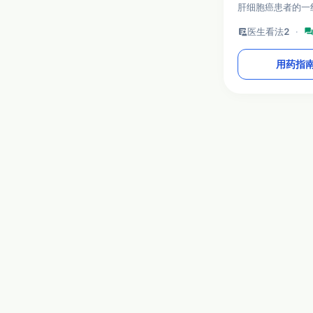
肝细胞癌患者的一线治
级、BCLC C期
clinical_notes
医生看法
2
·
foru
的患者。
用药指
本站旨在介绍医药