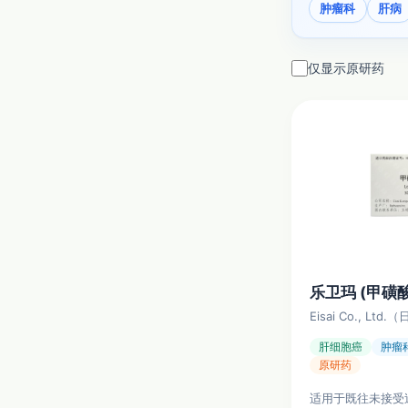
肿瘤科
肝病
仅显示原研药
乐卫玛 (甲磺
Eisai Co., Lt
肝细胞癌
肿瘤
原研药
适用于既往未接受