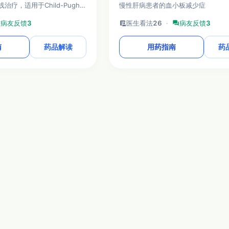
疗，适用于Child-Pugh A
慢性肝病患者的血小板减少症
或B期且不能接受局部根治性治疗
m
病友反馈
3
clinical_notes
医生看法
26
·
forum
病友反馈
3
南
药品解读
用药指南
药
© Copyright 2012 - 2026 梅斯（MedSci）
健康研究进展和信息，不作为诊疗方案推荐。如需获得诊断或治疗方面指导，请