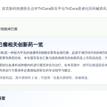
首页
新药
热搜
医生点评
TriCura医生平台
TriCura患者社区
药械资讯
套细胞淋巴瘤
巴瘤相关创新药一览
套淋]是一种较为罕见的侵袭性B细胞非霍奇金淋巴瘤，起源于淋巴结中的B淋
受累等典型症状。本专题页旨在汇集与该疾病相关的创新药及上市药品信息，
需前往血液科或肿瘤内科进行规范评估与治疗。在本页面中，您可以按适应症
具体诊疗方案请务必遵循临床医生的专业指导与建议。
条关联药品。其中原研药 2 款，可使用「仅显示原研药」快速筛选。
科室