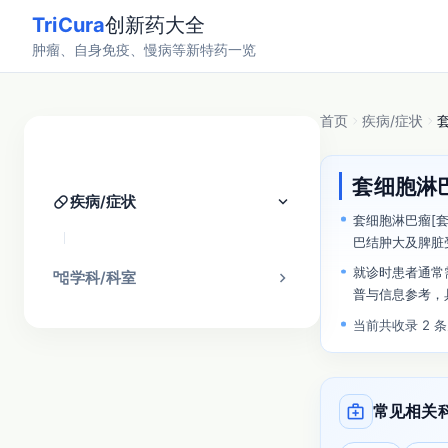
TriCura
创新药大全
肿瘤、自身免疫、慢病等新特药一览
首页
疾病/症状
分类找药
套细胞淋
pill
keyboard_arrow_down
疾病/症状
套细胞淋巴瘤[
巴结肿大及脾脏
就诊时患者通常
account_tree
chevron_right
学科/科室
普与信息参考，
当前共收录 2 
medical_services
常见相关