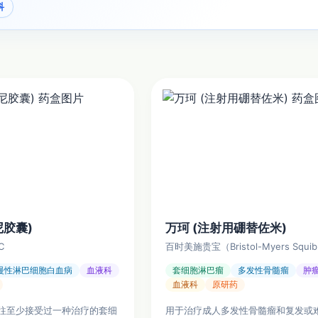
科
尼胶囊)
万珂 (注射用硼替佐米)
C
百时美施贵宝（Bristol-Myers Squi
慢性淋巴细胞白血病
血液科
套细胞淋巴瘤
多发性骨髓瘤
肿
血液科
原研药
往至少接受过一种治疗的套细
用于治疗成人多发性骨髓瘤和复发或