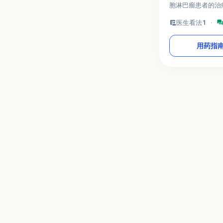
胞淋巴瘤患者的治
淋巴细胞淋巴瘤患
clinical_notes
医生看法
1
·
foru
种治疗或不适合化
症患者的一线治疗
用药指
本站旨在介绍医药