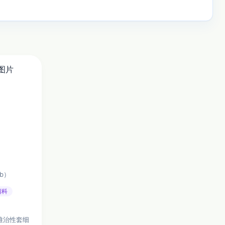
bb）
瘤科
难治性套细