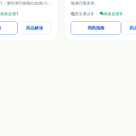
疗；慢性淋巴细胞白血病/小
胞淋巴瘤患者。
者的治疗；既往至少接受过一
m
病友反馈
1
clinical_notes
医生看法
3
·
forum
病友反馈
3
学免疫治疗的华氏巨球蛋白血
，也可联用利妥昔单抗治疗。
南
药品解读
用药指南
药
© Copyright 2012 - 2026 梅斯（MedSci）
健康研究进展和信息，不作为诊疗方案推荐。如需获得诊断或治疗方面指导，请