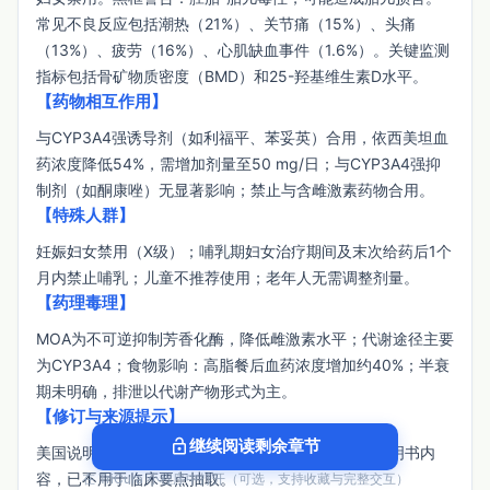
常见不良反应包括潮热（21%）、关节痛（15%）、头痛
（13%）、疲劳（16%）、心肌缺血事件（1.6%）。关键监测
指标包括骨矿物质密度（BMD）和25-羟基维生素D水平。
【药物相互作用】
与CYP3A4强诱导剂（如利福平、苯妥英）合用，依西美坦血
药浓度降低54%，需增加剂量至50 mg/日；与CYP3A4强抑
制剂（如酮康唑）无显著影响；禁止与含雌激素药物合用。
【特殊人群】
妊娠妇女禁用（X级）；哺乳期妇女治疗期间及末次给药后1个
月内禁止哺乳；儿童不推荐使用；老年人无需调整剂量。
【药理毒理】
MOA为不可逆抑制芳香化酶，降低雌激素水平；代谢途径主要
为CYP3A4；食物影响：高脂餐后血药浓度增加约40%；半衰
期未明确，排泄以代谢产物形式为主。
【修订与来源提示】
lock_open
继续阅读剩余章节
美国说明书最新修订日期为2025年5月。文本含非说明书内
容，已不用于临床要点抽取。
在 TriCura 小程序中打开（可选，支持收藏与完整交互）