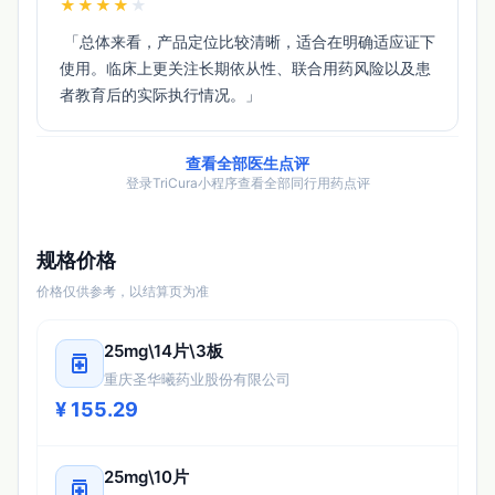
★
★
★
★
★
 「总体来看，产品定位比较清晰，适合在明确适应证下
使用。临床上更关注长期依从性、联合用药风险以及患
者教育后的实际执行情况。」 
查看全部医生点评
登录TriCura小程序查看全部同行用药点评
规格价格
价格仅供参考，以结算页为准
25mg\14片\3板
medication
重庆圣华曦药业股份有限公司
¥ 155.29
25mg\10片
medication