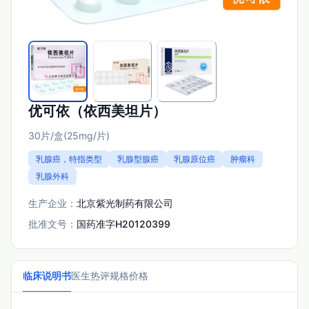
优可依（依西美坦片）
30片/盒(25mg/片)
乳腺癌，特指类型
乳腺型腺癌
乳腺原位癌
肿瘤科
乳腺外科
生产企业：
北京紫光制药有限公司
批准文号：
国药准字H20120399
临床说明书
医生热评
规格价格