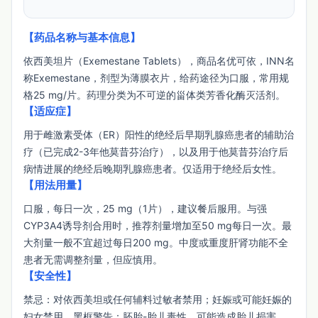
【药品名称与基本信息】
依西美坦片（Exemestane Tablets），商品名优可依，INN名
称Exemestane，剂型为薄膜衣片，给药途径为口服，常用规
格25 mg/片。药理分类为不可逆的甾体类芳香化酶灭活剂。
【适应症】
用于雌激素受体（ER）阳性的绝经后早期乳腺癌患者的辅助治
疗（已完成2-3年他莫昔芬治疗），以及用于他莫昔芬治疗后
病情进展的绝经后晚期乳腺癌患者。仅适用于绝经后女性。
【用法用量】
口服，每日一次，25 mg（1片），建议餐后服用。与强
CYP3A4诱导剂合用时，推荐剂量增加至50 mg每日一次。最
大剂量一般不宜超过每日200 mg。中度或重度肝肾功能不全
患者无需调整剂量，但应慎用。
【安全性】
禁忌：对依西美坦或任何辅料过敏者禁用；妊娠或可能妊娠的
妇女禁用。黑框警告：胚胎-胎儿毒性，可能造成胎儿损害。