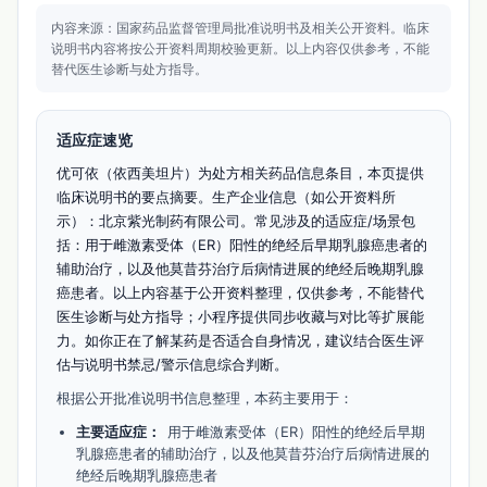
内容来源：国家药品监督管理局批准说明书及相关公开资料。
临床
说明书内容将按公开资料周期校验更新。
以上内容仅供参考，不能
替代医生诊断与处方指导。
适应症速览
优可依（依西美坦片）为处方相关药品信息条目，本页提供
临床说明书的要点摘要。生产企业信息（如公开资料所
示）：北京紫光制药有限公司。常见涉及的适应症/场景包
括：用于雌激素受体（ER）阳性的绝经后早期乳腺癌患者的
辅助治疗，以及他莫昔芬治疗后病情进展的绝经后晚期乳腺
癌患者。以上内容基于公开资料整理，仅供参考，不能替代
医生诊断与处方指导；小程序提供同步收藏与对比等扩展能
力。如你正在了解某药是否适合自身情况，建议结合医生评
估与说明书禁忌/警示信息综合判断。
根据公开批准说明书信息整理，本药主要用于：
主要适应症：
用于雌激素受体（ER）阳性的绝经后早期
乳腺癌患者的辅助治疗，以及他莫昔芬治疗后病情进展的
绝经后晚期乳腺癌患者