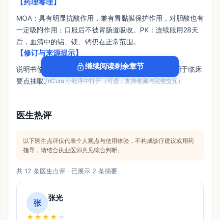
【药理毒理】
MOA：具有明显抗酸作用，兼有胃黏膜保护作用，对胆酸也有
一定吸附作用；口服后不被胃肠道吸收。PK：连续服用28天
后，血清中的铝、镁、钙仍在正常范围。
【修订与来源提示】
lock_open
继续阅读剩余章节
说明书修订日期未提供；文本含非说明书内容，已不用于临床
要点抽取。
在 TriCura 小程序中打开（可选，支持收藏与完整交互）
医生热评
以下医生点评仅代表个人观点与使用体验，不构成诊疗建议或用药
指导，请结合执业医师意见综合判断。
共 12 条医生点评 · 已展示 2 条摘要
张光
张
-
★
★
★
★
★