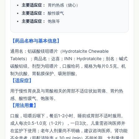
主要适应症：
胃灼热感（烧心）
主要适应症：
酸性嗳气
主要适应症：
饱胀等
【药品名称与基本信息】
通用名：铝碳酸镁咀嚼片（Hydrotalcite Chewable 
Tablets）；商品名：达喜；INN：Hydrotalcite；别名：碱式
碳酸铝镁。剂型为咀嚼片，口服给药，规格为每片0.5克。机
制为抗酸、胃黏膜保护、吸附胆酸。
【适应症】
用于慢性胃炎及与胃酸相关的胃部不适症状如胃痛、胃灼热
感、酸性嗳气、饱胀等。
【用法用量】
口服，咀嚼后咽下，餐后1-2小时、睡前或胃部不适时服用。
成人每次0.5-1.0克（1-2片），一日3次。儿童需咨询医师并
在监护下使用；老年人剂量尚不明确，建议咨询医师。肾功能
不全患者（肌酐清除率 < 30 mL/min）不能长期、大剂量使