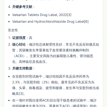
关键参考文献
：
Valsartan Tablets Drug Label, 2022[3]
Valsartan and Hydrochlorothiazide Drug Label[6]
安全性
证据强度
：高
核心结论
：缬沙坦总体耐受性良好，常见不良反应轻微且短
暂，其咳嗽发生率显著低于血管紧张素转换酶抑制剂
（ACEI）。主要安全风险为妊娠期胎儿毒性、肾功能恶
化、高钾血症及低血压。
关键支持数据
：
在安慰剂对照试验中，缬沙坦组因不良反应停药率为
2.3%，与安慰剂组（2%）相似。最常见的不良反应为头
痛、头晕、病毒感染、疲劳和腹痛，发生率与安慰剂相当或
略高[3]。
在一项针对既往使用ACEI后出现干咳患者的试验中，缬沙
坦组咳嗽发生率为20%，显著低于ACEI（赖诺普利）组的