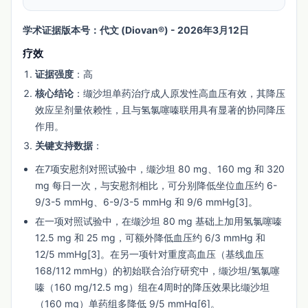
学术证据版本号：代文 (Diovan®) - 2026年3月12日
疗效
证据强度
：高
核心结论
：缬沙坦单药治疗成人原发性高血压有效，其降压
效应呈剂量依赖性，且与氢氯噻嗪联用具有显著的协同降压
作用。
关键支持数据
：
在7项安慰剂对照试验中，缬沙坦 80 mg、160 mg 和 320
mg 每日一次，与安慰剂相比，可分别降低坐位血压约 6-
9/3-5 mmHg、6-9/3-5 mmHg 和 9/6 mmHg[3]。
在一项对照试验中，在缬沙坦 80 mg 基础上加用氢氯噻嗪
12.5 mg 和 25 mg，可额外降低血压约 6/3 mmHg 和
12/5 mmHg[3]。在另一项针对重度高血压（基线血压
168/112 mmHg）的初始联合治疗研究中，缬沙坦/氢氯噻
嗪（160 mg/12.5 mg）组在4周时的降压效果比缬沙坦
（160 mg）单药组多降低 9/5 mmHg[6]。