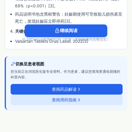
69%（p<0.001）[3]。
药品说明书包含黑框警告：妊娠期使用可导致胎儿损伤甚至
死亡，发现妊娠应立即停药[3]。
lock_open
继续阅读
关键参考文献
：
在 TriCura 小程序中打开（可选，支持收藏与完整交互）
Valsartan Tablets Drug Label, 2022[3]
广东省血管紧张素II受体拮抗剂（ARB）临床快速综合评价
专家共识（2024年版）[7]
切换至患者视图
依从性
您当前正在浏览医生版专业资料。作为患者，建议您查阅更通俗易懂的
证据强度
：中
科普内容。
核心结论
：缬沙坦每日一次的给药方案有利于提高依从性，
查阅药品解读
且其较低的咳嗽发生率可能改善对ACEI不耐受患者的长期
治疗持续性。然而，缺乏直接比较其与其他ARB或降压药依
查阅用药指南
从性的高质量头对头研究。
关键支持数据
：
缬沙坦的降压效应可维持24小时，支持每日一次给药[3]
[8]。每日一次给药是高血压管理中公认的提高依从性的关