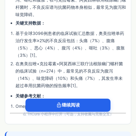
杆菌时，不良反应谱与抗菌药物本身相似，最常见为腹泻和
味觉障碍。
关键支持数据：
基于全球3096例患者的临床试验汇总数据，奥美拉唑单药
治疗发生率≥2%的不良反应包括：头痛（7%）、腹痛
（5%）、恶心（4%）、腹泻（4%）、呕吐（3%）、腹胀
（3%）[1]。
在奥美拉唑+克拉霉素+阿莫西林三联疗法根除幽门螺杆菌
的临床试验（n=274）中，最常见的不良反应为腹泻
（14%）、味觉障碍（10%）和头痛（7%），其发生率未
超过单用抗菌药物的报告频率[1]。
关键参考文献：
lock_open
继续阅读
Omeprazole药品说明书， 2023[1]。
在 TriCura 小程序中打开（可选，支持收藏与完整交互）
3. 依从性
证据强度：
低