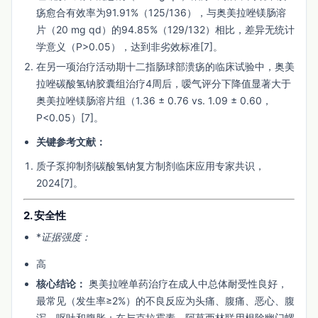
疡愈合有效率为91.91%（125/136），与奥美拉唑镁肠溶
片（20 mg qd）的94.85%（129/132）相比，差异无统计
学意义（P>0.05），达到非劣效标准[7]。
在另一项治疗活动期十二指肠球部溃疡的临床试验中，奥美
拉唑碳酸氢钠胶囊组治疗4周后，嗳气评分下降值显著大于
奥美拉唑镁肠溶片组（1.36 ± 0.76 vs. 1.09 ± 0.60，
P<0.05）[7]。
关键参考文献：
质子泵抑制剂碳酸氢钠复方制剂临床应用专家共识，
2024[7]。
2. 安全性
*
证据强度：
高
核心结论：
奥美拉唑单药治疗在成人中总体耐受性良好，
最常见（发生率≥2%）的不良反应为头痛、腹痛、恶心、腹
泻、呕吐和腹胀；在与克拉霉素、阿莫西林联用根除幽门螺