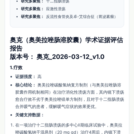
研究多聚焦：
十二指肠溃疡
研究多聚焦：
应激性溃疡
研究多聚焦：
反流性食管炎及卓-艾综合征（胃泌素瘤）
奥克（奥美拉唑肠溶胶囊）学术证据评估
报告
版本号：
奥克_2026-03-12_v1.0
1. 疗效
证据强度：
高
核心结论：
奥美拉唑碳酸氢钠复方制剂（与奥美拉唑肠溶
胶囊作用机制相同）在治疗消化性溃疡方面，其内镜下溃疡
愈合疗效不劣于奥美拉唑镁单方制剂，且对于十二指肠溃疡
合并嗳气的患者，缓解嗳气症状的效果更优。
关键支持数据：
在一项治疗十二指肠溃疡的多中心II期临床试验中，奥美拉
唑碳酸氢钠干混悬剂（20 mg qd）治疗4周后，内镜下溃