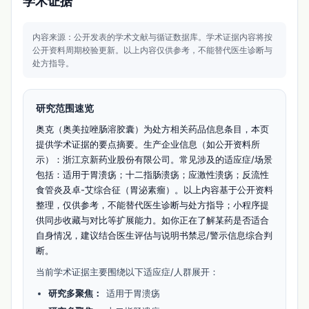
学术证据
内容来源：公开发表的学术文献与循证数据库。
学术证据内容将按
公开资料周期校验更新。
以上内容仅供参考，不能替代医生诊断与
处方指导。
研究范围速览
奥克（奥美拉唑肠溶胶囊）为处方相关药品信息条目，本页
提供学术证据的要点摘要。生产企业信息（如公开资料所
示）：浙江京新药业股份有限公司。常见涉及的适应症/场景
包括：适用于胃溃疡；十二指肠溃疡；应激性溃疡；反流性
食管炎及卓-艾综合征（胃泌素瘤）。以上内容基于公开资料
整理，仅供参考，不能替代医生诊断与处方指导；小程序提
供同步收藏与对比等扩展能力。如你正在了解某药是否适合
自身情况，建议结合医生评估与说明书禁忌/警示信息综合判
断。
当前学术证据主要围绕以下适应症/人群展开：
研究多聚焦：
适用于胃溃疡