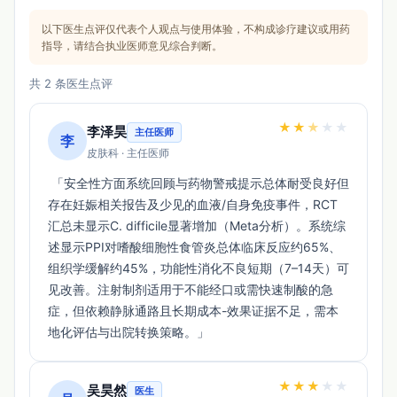
以下医生点评仅代表个人观点与使用体验，不构成诊疗建议或用药
指导，请结合执业医师意见综合判断。
共 2 条医生点评
★
★
★
★
★
李泽昊
主任医师
李
皮肤科 · 主任医师
 「安全性方面系统回顾与药物警戒提示总体耐受良好但
存在妊娠相关报告及少见的血液/自身免疫事件，RCT
汇总未显示C. difficile显著增加（Meta分析）。系统综
述显示PPI对嗜酸细胞性食管炎总体临床反应约65%、
组织学缓解约45%，功能性消化不良短期（7–14天）可
见改善。注射制剂适用于不能经口或需快速制酸的急
症，但依赖静脉通路且长期成本-效果证据不足，需本
地化评估与出院转换策略。」 
★
★
★
★
★
吴昊然
医生