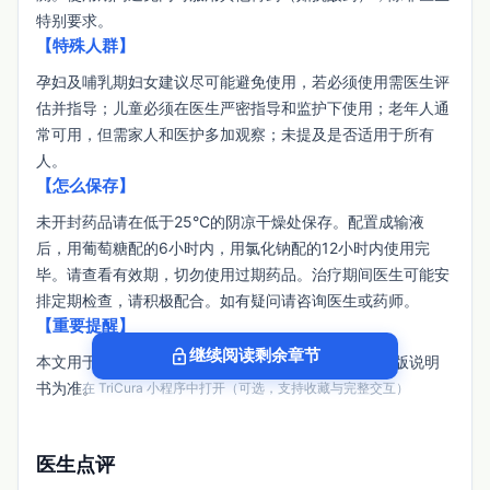
特别要求。
【特殊人群】
孕妇及哺乳期妇女建议尽可能避免使用，若必须使用需医生评
估并指导；儿童必须在医生严密指导和监护下使用；老年人通
常可用，但需家人和医护多加观察；未提及是否适用于所有
人。
【怎么保存】
未开封药品请在低于25°C的阴凉干燥处保存。配置成输液
后，用葡萄糖配的6小时内，用氯化钠配的12小时内使用完
毕。请查看有效期，切勿使用过期药品。治疗期间医生可能安
排定期检查，请积极配合。如有疑问请咨询医生或药师。
【重要提醒】
lock_open
继续阅读剩余章节
本文用于患者检索参考，具体用药以医生/药师和最新版说明
书为准。
在 TriCura 小程序中打开（可选，支持收藏与完整交互）
医生点评