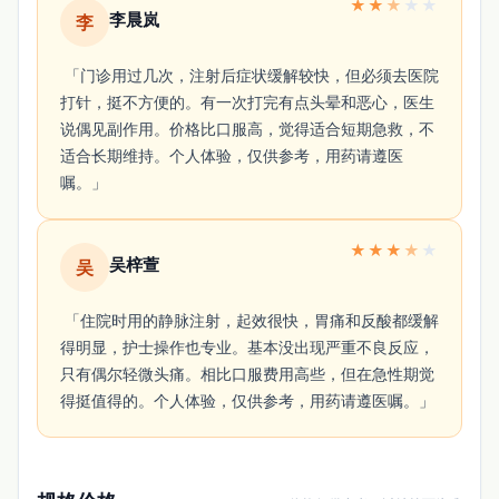
★
★
★
★
★
李晨岚
李
 「门诊用过几次，注射后症状缓解较快，但必须去医院
打针，挺不方便的。有一次打完有点头晕和恶心，医生
说偶见副作用。价格比口服高，觉得适合短期急救，不
适合长期维持。个人体验，仅供参考，用药请遵医
嘱。」 
★
★
★
★
★
吴梓萱
吴
 「住院时用的静脉注射，起效很快，胃痛和反酸都缓解
得明显，护士操作也专业。基本没出现严重不良反应，
只有偶尔轻微头痛。相比口服费用高些，但在急性期觉
得挺值得的。个人体验，仅供参考，用药请遵医嘱。」 