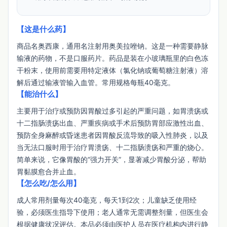
【这是什么药】
商品名奥西康，通用名注射用奥美拉唑钠。这是一种需要静脉
输液的药物，不是口服药片。药品是装在小玻璃瓶里的白色冻
干粉末，使用前需要用特定液体（氯化钠或葡萄糖注射液）溶
解后通过输液管输入血管。常用规格每瓶40毫克。
【能治什么】
主要用于治疗或预防因胃酸过多引起的严重问题，如胃溃疡或
十二指肠溃疡出血、严重疾病或手术后预防胃部应激性出血、
预防全身麻醉或昏迷患者因胃酸反流导致的吸入性肺炎，以及
当无法口服时用于治疗胃溃疡、十二指肠溃疡和严重的烧心。
简单来说，它像胃酸的“强力开关”，显著减少胃酸分泌，帮助
胃黏膜愈合并止血。
【怎么吃/怎么用】
成人常用剂量每次40毫克，每天1到2次；儿童缺乏使用经
验，必须医生指导下使用；老人通常无需调整剂量，但医生会
根据健康状况评估。本品必须由医护人员在医疗机构内进行静