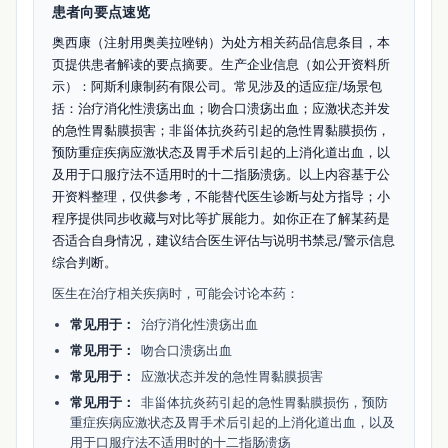
患者向要点速览
奥西康（注射用奥美拉唑钠）为处方相关药品信息条目，本
页提供患者解读的要点摘要。生产企业信息（如公开资料所
示）：阿斯利康制药有限公司。常见涉及的适应症/场景包
括：治疗消化性溃疡出血；吻合口溃疡出血；应激状态并发
的急性胃黏膜损害；非甾体抗炎药引起的急性胃黏膜损伤，
预防重症疾病应激状态及胃手术后引起的上消化道出血，以
及用于口服疗法不适用时的十二指肠溃疡。以上内容基于公
开资料整理，仅供参考，不能替代医生诊断与处方指导；小
程序提供同步收藏与对比等扩展能力。如你正在了解某药是
否适合自身情况，建议结合医生评估与说明书禁忌/警示信息
综合判断。
医生在治疗相关疾病时，可能会讨论本药：
常见用于：
治疗消化性溃疡出血
常见用于：
吻合口溃疡出血
常见用于：
应激状态并发的急性胃黏膜损害
常见用于：
非甾体抗炎药引起的急性胃黏膜损伤，预防
重症疾病应激状态及胃手术后引起的上消化道出血，以及
用于口服疗法不适用时的十二指肠溃疡