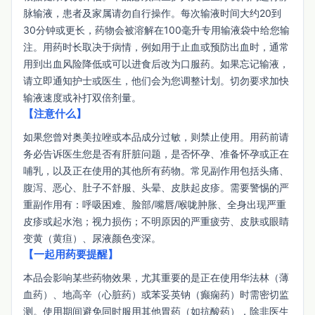
脉输液，患者及家属请勿自行操作。每次输液时间大约20到
30分钟或更长，药物会被溶解在100毫升专用输液袋中给您输
注。用药时长取决于病情，例如用于止血或预防出血时，通常
用到出血风险降低或可以进食后改为口服药。如果忘记输液，
请立即通知护士或医生，他们会为您调整计划。切勿要求加快
输液速度或补打双倍剂量。
【注意什么】
如果您曾对奥美拉唑或本品成分过敏，则禁止使用。用药前请
务必告诉医生您是否有肝脏问题，是否怀孕、准备怀孕或正在
哺乳，以及正在使用的其他所有药物。常见副作用包括头痛、
腹泻、恶心、肚子不舒服、头晕、皮肤起皮疹。需要警惕的严
重副作用有：呼吸困难、脸部/嘴唇/喉咙肿胀、全身出现严重
皮疹或起水泡；视力损伤；不明原因的严重疲劳、皮肤或眼睛
变黄（黄疸）、尿液颜色变深。
【一起用药要提醒】
本品会影响某些药物效果，尤其重要的是正在使用华法林（薄
血药）、地高辛（心脏药）或苯妥英钠（癫痫药）时需密切监
测。使用期间避免同时服用其他胃药（如抗酸药），除非医生