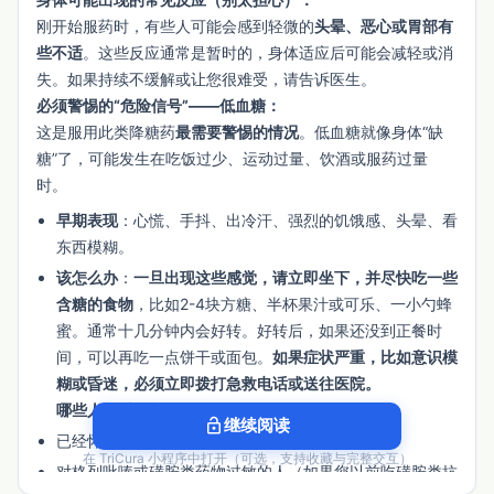
刚开始服药时，有些人可能会感到轻微的
头晕、恶心或胃部有
些不适
。这些反应通常是暂时的，身体适应后可能会减轻或消
失。如果持续不缓解或让您很难受，请告诉医生。
必须警惕的“危险信号”——低血糖：
这是服用此类降糖药
最需要警惕的情况
。低血糖就像身体“缺
糖”了，可能发生在吃饭过少、运动过量、饮酒或服药过量
时。
早期表现
：心慌、手抖、出冷汗、强烈的饥饿感、头晕、看
东西模糊。
该怎么办
：
一旦出现这些感觉，请立即坐下，并尽快吃一些
含糖的食物
，比如2-4块方糖、半杯果汁或可乐、一小勺蜂
蜜。通常十几分钟内会好转。好转后，如果还没到正餐时
间，可以再吃一点饼干或面包。
如果症状严重，比如意识模
糊或昏迷，必须立即拨打急救电话或送往医院。
哪些人绝对不能使用：
lock_open
继续阅读
已经怀孕或正在哺乳的妈妈。
在 TriCura 小程序中打开（可选，支持收藏与完整交互）
对格列吡嗪或磺胺类药物过敏的人（如果您以前吃磺胺类抗