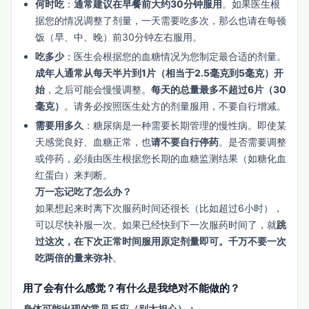
何时吃
：
通常建议在早餐前大约30分钟服用
。如果医生根
据您的情况调整了剂量，一天需要吃多次，那么也请在每顿
饭（早、中、晚）前30分钟左右服用。
吃多少
：医生会根据您的血糖情况为您制定最合适的剂量。
成年人通常从每天半片到1片（相当于2.5毫克到5毫克）开
始
，之后可能会慢慢调整。
每天的总量最多不超过6片（30
毫克）
。请务必按照医生处方的剂量服用，不要自行增减。
需要用多久
：糖尿病是一种需要长期管理的慢性病。即使某
天感觉良好、血糖正常，也
请不要自行停药
。是否需要调整
或停药，必须由医生根据您长期的血糖监测结果（如糖化血
红蛋白）来判断。
万一忘记吃了怎么办？
如果想起来时离下次服药时间还很长（比如超过6小时），
可以尽快补服一次。如果已经快到下一次服药时间了，就
跳
过这次，在下次正常时间服用原定剂量即可。千万不要一次
吃两倍的量来弥补
。
用了会有什么感觉？有什么是我绝对不能做的？
身体可能出现的常见反应（别太担心）：