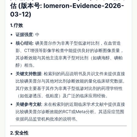
估 (版本号: Iomeron-Evidence-2026-
03-12)
1. 疗效
证据强度
: 中
核心结论
: 碘美普尔作为非离子型低渗对比剂，在血管造
影、CT增强等影像学检查中能提供良好的诊断图像质量，
其诊断效能与其他主流非离子型对比剂（如碘海醇、碘帕
醇）相当。
关键支持数据
: 检索到的药品说明书及共识文件未提供直接
比较碘美普尔与其他对比剂诊断效能的量化临床研究数据。
其疗效主要基于其作为非离子型低渗对比剂的药理学特性
（如低渗透压、低粘度）及广泛的临床应用经验。
关键参考文献
: 未在检索到的近期临床学术文献中提供直接
比较碘美普尔诊断效能的RCT或Meta分析。其适应症范围
依据药品监管机构批准的说明书。
2. 安全性