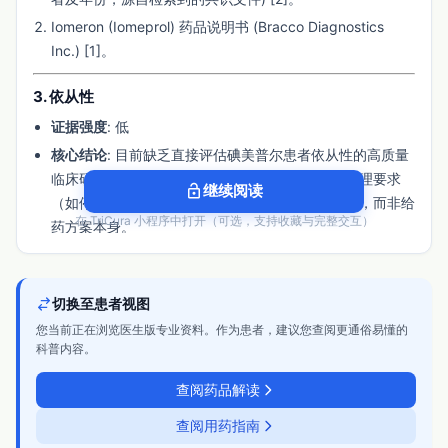
Iomeron (Iomeprol) 药品说明书 (Bracco Diagnostics
Inc.) [1]。
3. 依从性
证据强度
: 低
核心结论
: 目前缺乏直接评估碘美普尔患者依从性的高质量
临床研究。其依从性挑战主要源于复杂的用药前管理要求
lock_open
继续阅读
（如停药、肾功能评估）及对严重不良反应的担忧，而非给
在 TriCura 小程序中打开（可选，支持收藏与完整交互）
药方案本身。
关键支持数据
: 无直接量化数据。依从性影响因素可间接推
断：①需在造影前48小时停用二甲双胍、苯二氮䓬类药物
等，增加了用药复杂性[1][3]。②需进行肾功能、过敏史等
切换至患者视图
评估，可能影响检查及时性[1][2]。
您当前正在浏览医生版专业资料。作为患者，建议您查阅更通俗易懂的
科普内容。
关键参考文献
: 未检索到专门研究碘美普尔用药依从性的近
期文献。
查阅药品解读
4. 性价比
查阅用药指南