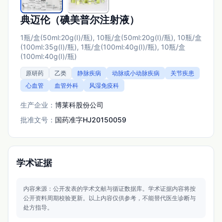
典迈伦（碘美普尔注射液）
1瓶/盒(50ml:20g(I)/瓶), 10瓶/盒(50ml:20g(I)/瓶), 10瓶/盒
(100ml:35g(I)/瓶), 1瓶/盒(100ml:40g(I)/瓶), 10瓶/盒
(100ml:40g(I)/瓶)
原研药
乙类
静脉疾病
动脉或小动脉疾病
关节疾患
心血管
血管外科
风湿免疫科
生产企业：
博莱科股份公司
批准文号：
国药准字HJ20150059
学术证据
内容来源：公开发表的学术文献与循证数据库。
学术证据内容将按
公开资料周期校验更新。
以上内容仅供参考，不能替代医生诊断与
处方指导。