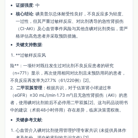
证据强度
: 中
核心结论
: 碘美普尔总体耐受性良好，不良反应多为轻度、
一过性，但其严重过敏样反应、对比剂诱导的急性肾损伤
（CI-AKI）及心血管事件风险与其他含碘对比剂类似，需严
格评估高危患者并采取预防措施。
关键支持数据
:
**过敏样反应风
险**：一项针对既往发生过对比剂不良反应患者的研究
（n=771）显示，再次使用相同对比剂且未预防用药的患者，
不良反应再发率为27.7%（61/220例）[2]。
2.  
二甲双胍管理
：根据共识，对于估算肾小球滤过率
（eGFR）≥30 mL/(min·1.73 m²)且无急性肾损伤（AKI）的患
者，使用碘对比剂前后不必停用二甲双胍[2]。这与药品说明书
中的建议（术前48小时停用）存在差异，临床决策需权衡。
关键参考文献
:
心血管介入碘对比剂使用管理护理专家共识 (未提供具体作
者及年份，源自检索到的共识文件) [2]。