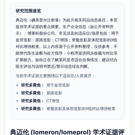
研究范围速览
典迈伦（碘美普尔注射液）为处方相关药品信息条目，本页
提供学术证据的要点摘要。生产企业信息（如公开资料所
示）：博莱科股份公司。常见涉及的适应症/场景包括：用于
血管造影；尿路造影；CT增强；脊髓造影及体腔造影的X线
对比增强检查。以上内容基于公开资料整理，仅供参考，不
能替代医生诊断与处方指导；小程序提供同步收藏与对比等
扩展能力。如你正在了解某药是否适合自身情况，建议结合
医生评估与说明书禁忌/警示信息综合判断。
当前学术证据主要围绕以下适应症/人群展开：
研究多聚焦：
用于血管造影
研究多聚焦：
尿路造影
研究多聚焦：
CT增强
研究多聚焦：
脊髓造影及体腔造影的X线对比增强检查
典迈伦 (Iomeron/Iomeprol) 学术证据评