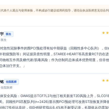
MG-CoA还原酶，降低胆固醇合成，上调LDL受体，降低LDL-C。PK：口
时，主要经CYP3A4代谢，胆汁排泄。
仅代表个人观点与使用体验，不构成诊疗建议或用药指导，请结合执业医师意见综合判
提示】
修订日期：2024年4月（V-06）。
★
宇
医生
· 医生
初级预防等）间证据异质性明显，STAREE‑HEART等高质量RCT仍在
药物相互作用及糖代谢/肌毒风险；作为仿制药总体成本优势明显，但非
总体治疗开支。」 
★
铭
住院医师
· 住院医师
。回顾性PS匹配队列(n=2426)显示围PCI预处理可改善ST段恢复并降
仿制他汀性价比良好，但EHR研究指出6.4%有不耐受记录，长期依从仍需加