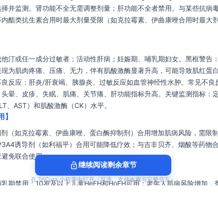
选择并监测。肾功能不全无需调整剂量；肝功能不全者禁用。与某些抗病
内酯类抗生素合用时最大剂量受限（如克拉霉素、伊曲康唑合用时最大剂量2
伐他汀或任一成分过敏者；活动性肝病；妊娠期、哺乳期妇女。黑框警告：
表现为肌肉疼痛、压痛、无力，伴有肌酸激酶显著升高，可能导致肌红蛋
不良反应：肝炎/肝衰竭、胰腺炎、过敏反应如血管神经性水肿。常见不良
、头晕、皮疹、失眠、肌痛、关节痛、肝功能指标升高。关键监测指标：
LT、AST）和肌酸激酶（CK）水平。
用】
抑制剂（如克拉霉素、伊曲康唑、蛋白酶抑制剂）合用增加肌病风险，需限
P3A4诱导剂（如利福平）合用可能降低疗效；与吉非贝齐、烟酸等药物
应避免联合使用。
lock_open
继续阅读剩余章节
在 TriCura 小程序中打开（可选，支持收藏与完整交互）
乳期禁用；10岁及以上儿童HeFH和HoFH可用；老年人肌病风险增加，
测；肝功能不全者禁用；肾功能不全无需调整剂量。