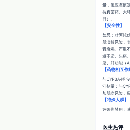
量，但应谨慎
抗真菌药、大环
日）。
【安全性】
禁忌：对阿托
肌溶解风险，
肾衰竭。严重
道不适、头痛
脂、肝功能（A
【药物相互作
与CYP3A4
汀剂量；与CY
加肌病风险，
【特殊人群】
妊娠期禁用；哺
谨慎并加强监
【药理毒理】
医生热评