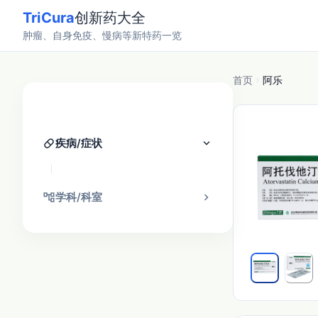
TriCura
创新药大全
肿瘤、自身免疫、慢病等新特药一览
首页
阿乐
分类找药
pill
keyboard_arrow_down
疾病/症状
account_tree
chevron_right
学科/科室