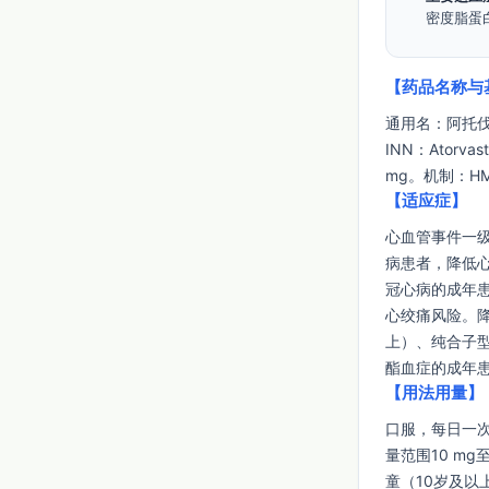
密度脂蛋白
【药品名称与
通用名：阿托伐他汀
INN：Atorv
mg。机制：H
【适应症】
心血管事件一
病患者，降低
冠心病的成年
心绞痛风险。降
上）、纯合子型
酯血症的成年
【用法用量】
口服，每日一次
量范围10 mg
童（10岁及以上