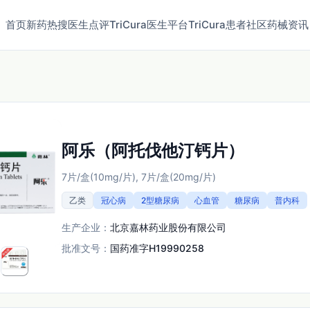
首页
新药
热搜
医生点评
TriCura医生平台
TriCura患者社区
药械资讯
阿乐（阿托伐他汀钙片）
7片/盒(10mg/片), 7片/盒(20mg/片)
乙类
冠心病
2型糖尿病
心血管
糖尿病
普内科
生产企业：
北京嘉林药业股份有限公司
批准文号：
国药准字H19990258