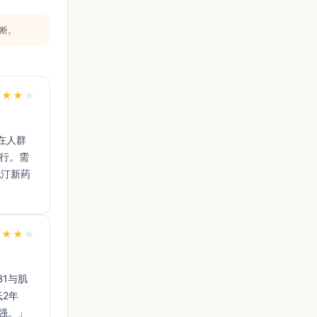
服吸收快，
断。
★
★
★
★
进行。需
他汀新药
★
★
★
★
低2年
强。」 