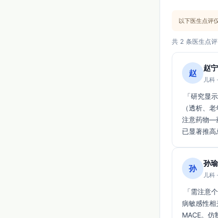
MOA：抑制H
半衰期约14小
以下医生点评
【修订与来源
共 2 条医生点评
美国说明书最新
赵宁
赵
儿科 
 「研究显示对急性冠脉事件的围PCI预处理有短中期获益（回顾性多中心队列），但在人群
（透析、老年
注意药物—
已显著推高
孙瑜
孙
儿科 
 「需注意个体安全风险：GWAS提示TCF7L2与他汀相关新发T2D风险上升，SLCO1B1与肌
病敏感性相关
MACE。