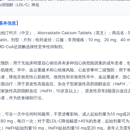
胆固醇（LDL-C）降低
基本信息】
钙片（中文）、Atorvastatin Calcium Tablets（英文）；商品名
astatin。剂型：片剂；给药途径：口服；常用规格：10 mg、20 mg、40 m
MG-CoA还原酶选择性竞争性抑制剂。
级预防：用于无临床明显冠心病但具有多种冠心病危险因素的成年患者，包
心肌梗死、卒中、血运重建术和心绞痛风险。心血管事件二级预防：用于
患者，降低非致死性心肌梗死、致死性和非致死性卒中、血运重建术、因
脂治疗：用于原发性高脂血症、杂合子型家族性高胆固醇血症（HeFH，
家族性高胆固醇血症（HoFH，10岁及以上）、原发性异常β脂蛋白血症
患者，作为饮食辅助疗法。
，可在一天中任何时间服用，不受进餐影响。成人起始剂量为10 mg或20
至80 mg，每日一次；对于需LDL-C降低幅度>45%的患者，起始剂量可为4
）HeFH起始剂量10 mg，HoFH起始剂量10 mg至20 mg。老年人无