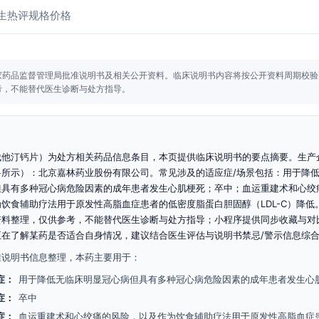
生热评
规格价格
家药品监督管理局批准说明书及相关公开资料。
临床说明书内容将按公开资料周期校验
考，不能替代医生诊断与处方指导。
伐他汀钙片）为处方相关药品信息条目，本页提供临床说明书的要点摘要。生产
料所示）：北京嘉林药业股份有限公司。常见涉及的适应症/场景包括：用于降
但具有多种冠心病危险因素的成年患者发生心肌梗死；卒中；血运重建术和心绞
饮食辅助疗法用于原发性高脂血症患者的低密度脂蛋白胆固醇（LDL-C）降低
资料整理，仅供参考，不能替代医生诊断与处方指导；小程序提供同步收藏与对
正在了解某药是否适合自身情况，建议结合医生评估与说明书禁忌/警示信息综
准说明书信息整理，本药主要用于：
症：
用于降低无临床明显冠心病但具有多种冠心病危险因素的成年患者发生心
症：
卒中
症：
血运重建术和心绞痛的风险，以及作为饮食辅助疗法用于原发性高脂血症