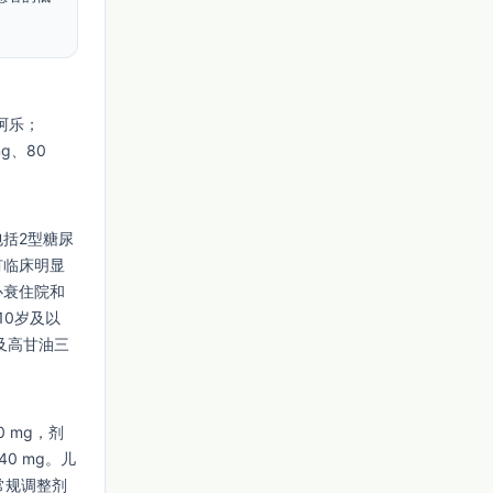
：阿乐；
g、80 
括2型糖尿
有临床明显
心衰住院和
10岁及以
及高甘油三
 mg，剂
0 mg。儿
需常规调整剂