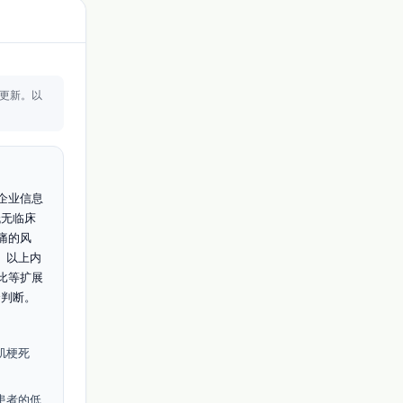
更新。
以
企业信息
低无临床
痛的风
。以上内
比等扩展
合判断。
肌梗死
患者的低