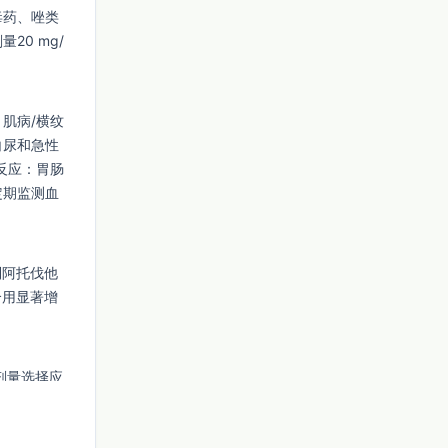
毒药、唑类
0 mg/
肌病/横纹
白尿和急性
反应：胃肠
定期监测血
制阿托伐他
合用显著增
剂量选择应