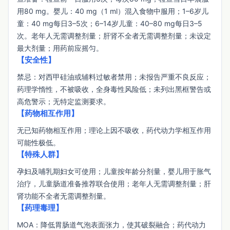
用80 mg。婴儿：40 mg（1 ml）混入食物中服用；1–6岁儿
童：40 mg每日3–5次；6–14岁儿童：40–80 mg每日3–5
次。老年人无需调整剂量；肝肾不全者无需调整剂量；未设定
最大剂量；用药前应摇匀。
【安全性】
禁忌：对西甲硅油或辅料过敏者禁用；未报告严重不良反应；
药理学惰性，不被吸收，全身毒性风险低；未列出黑框警告或
高危警示；无特定监测要求。
【药物相互作用】
无已知药物相互作用；理论上因不吸收，药代动力学相互作用
可能性极低。
【特殊人群】
孕妇及哺乳期妇女可使用；儿童按年龄分剂量，婴儿用于胀气
治疗，儿童肠道准备推荐联合使用；老年人无需调整剂量；肝
肾功能不全者无需调整剂量。
【药理毒理】
MOA：降低胃肠道气泡表面张力，使其破裂融合；药代动力