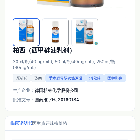
柏西（西甲硅油乳剂）
30ml/瓶(40mg/mL), 50ml/瓶(40mg/mL), 250ml/瓶
(40mg/mL)
原研药
乙类
手术后胃肠功能紊乱
消化科
医学影像
生产企业：
德国柏林化学股份公司
批准文号：
国药准字HJ20160184
临床说明书
医生热评
规格价格