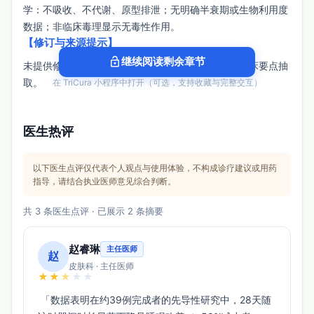
学：不吸收、不代谢、原型排泄；无明确半衰期或生物利用度
数据；非临床毒理显示无毒性作用。
【修订与来源提示】
lock_open
继续阅读剩余章节
未提供修订日期；文本含非说明书内容，已不用于临床要点抽
取。
在 TriCura 小程序中打开（可选，支持收藏与完整交互）
医生热评
以下医生点评仅代表个人观点与使用体验，不构成诊疗建议或用药
指导，请结合执业医师意见综合判断。
共 3 条医生点评 · 已展示 2 条摘要
赵睿琳
主任医师
赵
皮肤科 · 主任医师
★
★
★
★
★
 「数据表明在约39例完成者的先导性研究中，28天随