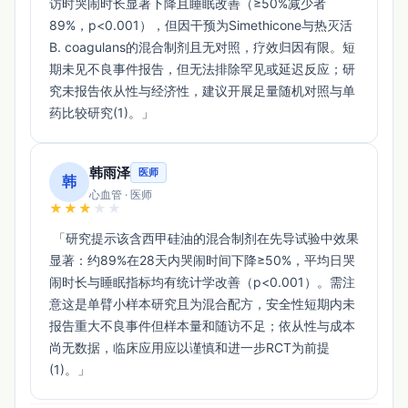
访时哭闹时长显著下降且睡眠改善（≥50%减少者
89%，p<0.001），但因干预为Simethicone与热灭活
B. coagulans的混合制剂且无对照，疗效归因有限。短
期未见不良事件报告，但无法排除罕见或延迟反应；研
究未报告依从性与经济性，建议开展足量随机对照与单
药比较研究(1)。」 
韩雨泽
医师
韩
心血管 · 医师
★
★
★
★
★
 「研究提示该含西甲硅油的混合制剂在先导试验中效果
显著：约89%在28天内哭闹时间下降≥50%，平均日哭
闹时长与睡眠指标均有统计学改善（p<0.001）。需注
意这是单臂小样本研究且为混合配方，安全性短期内未
报告重大不良事件但样本量和随访不足；依从性与成本
尚无数据，临床应用应以谨慎和进一步RCT为前提
(1)。」 