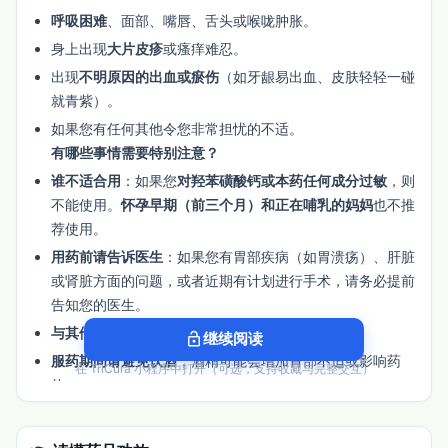
呼吸困难
、面部、嘴唇、舌头或喉咙肿胀。
身上出现
大片皮疹
或瘙痒难忍。
出现
不明原因的出血或瘀伤
（如牙龈易出血、皮肤轻轻一碰
就青紫）。
如果您有任何其他令您非常担忧的不适。
有哪些事情需要特别注意？
谁不适合用
：如果您
对羟苯磺酸钙或本药任何成分过敏
，则
不能使用。
怀孕早期（前三个月）和正在哺乳的妈妈
也不推
荐使用。
用药前请告诉医生
：如果您有胃部疾病（如胃溃疡）、肝脏
或肾脏方面的问题，或者近期有计划进行手术，请务必提前
告知您的医生。
与其他药物/物品的相互作用
：
lock_open
继续阅读
服药期间请避免饮酒
，酒精可能会增加胃部不适或影响药
在 TriCura 小程序中打开（可选，支持收藏与完整交互）
效。
在开始服用任何
新的药物
（包括处方药、非处方药、中草药
或保健品）之前，请先咨询您的医生或药师，以确保它们可