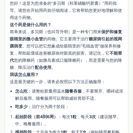
您好！这是为您准备的“多贝斯（羟苯磺酸钙胶囊）”用药指
导。请您在开始用药前仔细阅读，它将帮助您更好地理解和使
用这个药物。
这个药是做什么用的？
简单来说，多贝斯（也叫导升明）是一种专门用来
保护和修复
眼睛里的微小血管
的药物。它主要用于治疗
糖尿病引起的视网
膜病变
。您可以把它想象成给眼睛里的“毛细血管”做保养和修
复，帮助延缓或改善糖尿病对眼底的损害。请记住，它
不能替
代
您的降糖药（如胰岛素或口服降糖药），而是需要与您的降
糖、降压治疗
配合使用
。
我该怎么服用？
这是最关键的一步，请务必按照以下方法正确服用：
怎么吃
：请整粒胶囊用温水
随餐吞服
，不要掰开、嚼碎或溶
解后服用。随餐服用可以帮助减轻胃部不适。
吃多少
：治疗分为两个阶段：
起始阶段（前4到6周）
：每次
1粒
，每天
3次
（建议随早、
中、晚餐服用）。
维持阶段
：之后改为每次
1粒
，每天
2次
（例如随早餐和晚