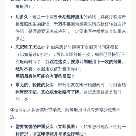
餐服用）。
用多久
：这是一个需要
长期规律服用
的药物，具体疗程请严
格遵照医生的建议。
千万不要
因为感觉眼睛症状好转就自行
停药，是否需要调整或停药，一定要由医生根据复查结果来
决定。
忘记吃了怎么办？
如果想起时距离下次服药时间还很长
（比如超过6小时），可以立即补服一次；如果已经快到下
次服药时间了，就
跳过这次，按原计划服用下一次的剂量
。
绝对不要
一次服用双倍剂量来弥补。
用药后身体可能会有哪些反应？
常见的、轻微的反应
：部分朋友在刚开始服药时，可能会感
到
胃部不适、恶心或食欲略有下降
。这些反应通常是暂时
的，身
体适应后大多会减轻或消失。随餐服用可以有效减少这些不
适。
需要警惕的严重反应（立即就医）
：如果您出现以下任何一
种情况，请
立即停药并寻求医疗帮助
：