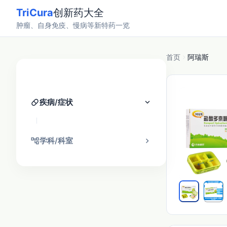
TriCura
创新药大全
肿瘤、自身免疫、慢病等新特药一览
首页
阿瑞斯
分类找药
pill
keyboard_arrow_down
疾病/症状
account_tree
chevron_right
学科/科室