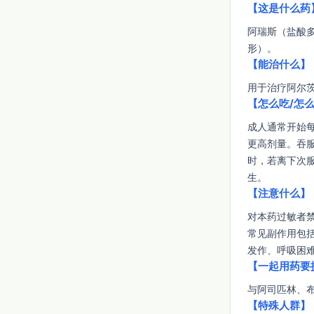
【这是什么药
阿瑞斯（盐酸
形）。
【能治什么】
用于治疗阿尔
【怎么吃/怎
成人通常开始每
更高剂量。吞
时，若离下次
生。
【注意什么】
对本药过敏者
常见副作用包
发作、呼吸困
【一起用药要
与阿司匹林、
【特殊人群】