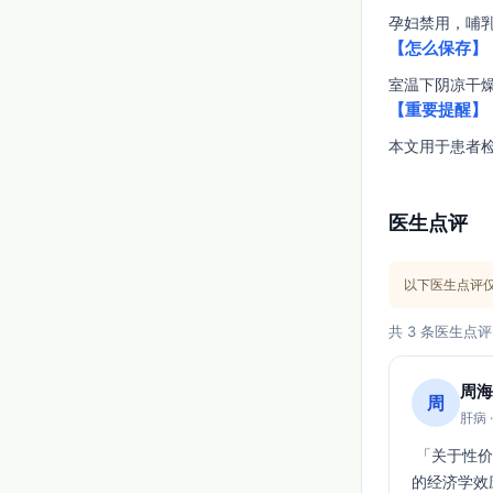
孕妇禁用，哺
【怎么保存】
室温下阴凉干
【重要提醒】
本文用于患者
医生点评
以下医生点评
共 3 条医生点评
周海
周
肝病 
 「关于性价比与经济学证据，目前文献未提供直接的CER/QALY或预算影响分析，联合用药
的经济学效应