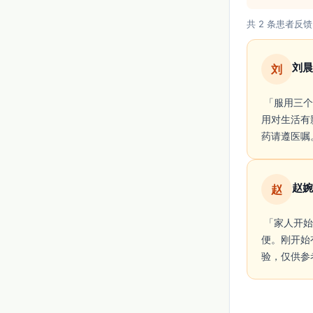
共 2 条患者反馈
刘晨
刘
 「服用三个月后注意力和找词情况有改善，用法简单。但晚上会出现梦多、偶有失眠，副作
用对生活有
药请遵医嘱
赵婉
赵
 「家人开始服用阿瑞斯后，短期内日常记忆和执行力有轻微稳定，起效较慢但每天一片很方
便。刚开始
验，仅供参