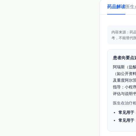
药品解读
医生
内容来源：药
考，不能替代
患者向要点
阿瑞斯（盐
（如公开资
及重度阿尔
指导；小程
评估与说明书
医生在治疗
常见用于
常见用于