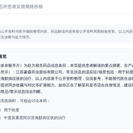
点评
患者反馈
规格价格
品公开资料与医学编辑整理内容。
药品解读内容将按公开资料周期校验更新。
以上内容
医生诊断与处方指导。
速览
酸多奈哌齐片）为处方相关药品信息条目，本页提供患者解读的要点摘要。生产
料所示）：江苏豪森药业股份有限公司。常见涉及的适应症/场景包括：用于轻
茨海默病症状的治疗。以上内容基于公开资料整理，仅供参考，不能替代医生诊
序提供同步收藏与对比等扩展能力。如你正在了解某药是否适合自身情况，建议
禁忌/警示信息综合判断。
相关疾病时，可能会讨论本药：
：
用于轻度
：
中度及重度阿尔茨海默病症状的治疗