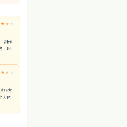
★
★
★
★
考，用
★
★
★
★
个人体