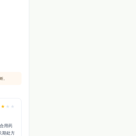
断。
★
★
★
★
为长期处方