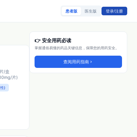
患者版
医生版
登录/注册
👉 安全用药必读
掌握通俗易懂的药品关键信息，保障您的用药安全。
查阅用药指南
chevron_right
0片/盒
10mg/片)
性)