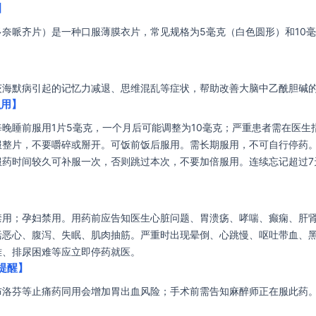
】
多奈哌齐片）是一种口服薄膜衣片，常见规格为5毫克（白色圆形）和10
茨海默病引起的记忆力减退、思维混乱等症状，帮助改善大脑中乙酰胆碱
么用】
晚睡前服用1片5毫克，一个月后可能调整为10毫克；严重患者需在医生
服整片，不要嚼碎或掰开。可饭前饭后服用。需长期服用，不可自行停药
服药时间较久可补服一次，否则跳过本次，不要加倍服用。连续忘记超过7
禁用；孕妇禁用。用药前应告知医生心脏问题、胃溃疡、哮喘、癫痫、肝
括恶心、腹泻、失眠、肌肉抽筋。严重时出现晕倒、心跳慢、呕吐带血、
难、排尿困难等应立即停药就医。
提醒】
布洛芬等止痛药同用会增加胃出血风险；手术前需告知麻醉师正在服此药