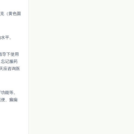
毫克（黄色圆
的水平。
指导下使用
。忘记服药
天应咨询医
肾功能等。
黑便、癫痫
。