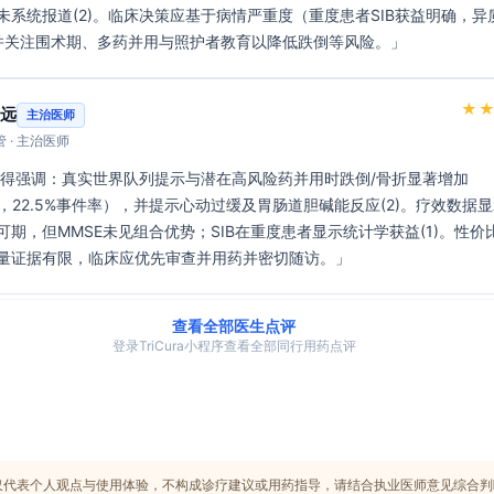
未系统报道(2)。临床决策应基于病情严重度（重度患者SIB获益明确，异
%）并关注围术期、多药并用与照护者教育以降低跌倒等风险。」 
★
远
主治医师
 · 主治医师
25，22.5%事件率），并提示心动过缓及胃肠道胆碱能反应(2)。疗效数据
可期，但MMSE未见组合优势；SIB在重度患者显示统计学获益(1)。性价
量证据有限，临床应优先审查并用药并密切随访。」 
查看全部医生点评
登录TriCura小程序查看全部同行用药点评
仅代表个人观点与使用体验，不构成诊疗建议或用药指导，请结合执业医师意见综合判