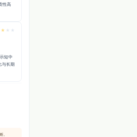
质性高
★
★
★
★
显示短中
比与长期
断。