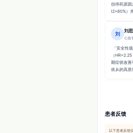
但停药原因
I2>80
刘思
刘
心血管
 「安全性值得强调：真实世界队列提示与潜在高风险药并用时跌倒/骨折显著增加
（HR=2.
期症状改善
依从的高质
患者反馈
以下患者反馈