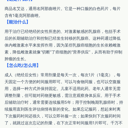
商品名艾达，通用名阿那曲唑片。它是一种口服的白色药片，每片
含有1毫克阿那曲唑。
【能治什么】
用于治疗已经绝经的女性所患的、对激素敏感的乳腺癌，包括手术
后的长期辅助治疗和控制已经发生转移的乳腺癌。这种药通过降低
体内雌激素水平来发挥作用，因为某些乳腺癌细胞的生长依赖雌激
素，降低雌激素就像“切断”了癌细胞的“营养供应”，从而有助于抑制
肿瘤的生长。
【怎么吃/怎么用】
成人（绝经后女性）常用剂量是每天一次，每次1片（1毫克），每
天固定一个方便的时间服用即可。可以与食物同服，也可以空腹服
用，选择一种方式并保持固定。儿童不适用此药。老年人通常无需
调整剂量，但可能对药物更敏感，需注意观察身体反应。用于手术
后辅助治疗时，通常需要连续服用5年；用于控制晚期乳腺癌时，持
续服用直到医生评估病情有新的变化。如果忘记服药，想起来时离
下次服药时间还很久，可以立即补服一次；如果快到下次服药时间
了，就跳过这次忘记的剂量，在下次正常时间服用1片即可。千万不