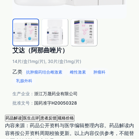
艾达（阿那曲唑片）
14片/盒(1mg/片), 30片/盒(1mg/片)
乙类
抗肿瘤药结合雌激素
雌性激素
肿瘤科
乳腺外科
生产企业：
浙江万晟药业有限公司
批准文号：
国药准字H20050328
药品解读
医生点评
患者反馈
规格价格
内容来源：药品公开资料与医学编辑整理内容。
药品解读内
容将按公开资料周期校验更新。
以上内容仅供参考，不能替