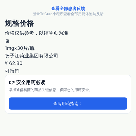
查看全部患者反馈
登录TriCura小程序查看全部用药体验与反馈
规格价格
价格仅供参考，以结算页为准
medication
1mgx30片/瓶
扬子江药业集团有限公司
¥ 62.80
可报销
👉 安全用药必读
掌握通俗易懂的药品关键信息，保障您的用药安全。
查阅用药指南
chevron_right