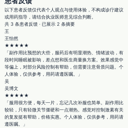
患者反馈
以下患者反馈仅代表个人观点与使用体验，不构成诊疗建议
或用药指导，请结合执业医师意见综合判断。
共 3 条患者反馈 · 已展示 2 条摘要
王
王怡然
★
★
★
★
★
「副作用比预想的大些，服药后有明显潮热、情绪波动，有
段时间睡眠被影响，差点想和医生商量换方案。效果感觉中
等偏上，对部分风险控制有帮助，但需要注意骨质问题。个
人体验，仅供参考，用药请遵医嘱。」
吴
吴博文
★
★
★
★
★
「服用很方便，每天一片，忘记几次补服也简单。副作用比
较轻，只有轻微关节僵硬和一点潮热。感觉对控制激素有关
的复发挺有帮助，价格实惠。个人体验，仅供参考，用药请
遵医嘱。」