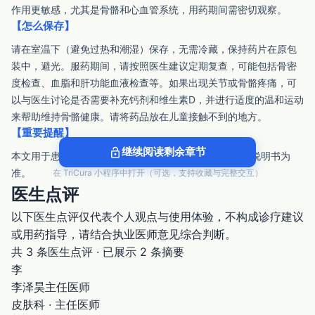
作用更敏感，尤其是骨骼和心血管系统，用药期间需密切观察。
【怎么保存】
请在室温下（避免过热和潮湿）保存，无需冷藏，保持药片在原包
装中，避光。服药期间，请按照医生建议定期复查，可能包括骨密
度检查、血脂和肝功能血液检查等。如果出现关节或骨骼疼痛，可
以与医生讨论是否需要补充钙剂和维生素D，并进行适度的温和运动
来帮助维持骨骼健康。请将药品放在儿童接触不到的地方。
【重要提醒】
lock_open
继续阅读剩余章节
本文用于患者检索参考，具体用药以医生/药师和最新版说明书为
准。
在 TriCura 小程序中打开（可选，支持收藏与完整交互）
医生点评
以下医生点评仅代表个人观点与使用体验，不构成诊疗建议
或用药指导，请结合执业医师意见综合判断。
共 3 条医生点评 · 已展示 2 条摘要
李
李泽昊
主任医师
皮肤科 · 主任医师