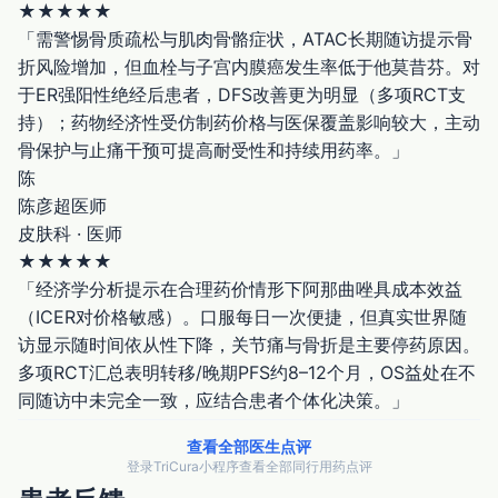
★
★
★
★
★
「需警惕骨质疏松与肌肉骨骼症状，ATAC长期随访提示骨
折风险增加，但血栓与子宫内膜癌发生率低于他莫昔芬。对
于ER强阳性绝经后患者，DFS改善更为明显（多项RCT支
持）；药物经济性受仿制药价格与医保覆盖影响较大，主动
骨保护与止痛干预可提高耐受性和持续用药率。」
陈
陈彦超
医师
皮肤科 · 医师
★
★
★
★
★
「经济学分析提示在合理药价情形下阿那曲唑具成本效益
（ICER对价格敏感）。口服每日一次便捷，但真实世界随
访显示随时间依从性下降，关节痛与骨折是主要停药原因。
多项RCT汇总表明转移/晚期PFS约8–12个月，OS益处在不
同随访中未完全一致，应结合患者个体化决策。」
查看全部医生点评
登录TriCura小程序查看全部同行用药点评