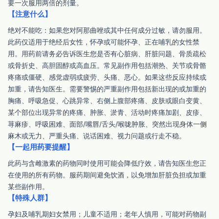
要一次服用两倍的剂量。
【注意什么】
绝对不能吃：如果您对阿那曲唑或其中任何成分过敏，请勿服用。
此药仅适用于绝经后女性，怀孕或可能怀孕、正在哺乳的女性禁
用。用药前请务必告诉医生您是否有心脏病、肝脏问题、骨质疏松
或骨折史、高胆固醇或高血压。常见副作用包括潮热、关节或骨骼
疼痛或僵硬、感觉虚弱或疲劳、头痛、恶心。如果这些反应持续或
加重，请告知医生。需要警惕的严重副作用包括新出现的或加重的
胸痛、呼吸急促、心跳异常、右侧上腹部疼痛、皮肤或眼白变黄、
某个部位出现异常的疼痛、肿胀、淤青、活动时疼痛加剧、皮疹、
荨麻疹、呼吸困难、面部/嘴唇/舌头/喉咙肿胀、突然出现身体一侧
麻木或无力、严重头痛、说话困难、视力问题或行走不稳。
【一起用药要提醒】
此药与含雌激素的药物同时使用可能会降低疗效，请告知医生您正
在使用的所有药物。服药期间避免饮酒，以免增加肝脏负担或加重
某些副作用。
【特殊人群】
孕妇及哺乳期妇女禁用；儿童不适用；老年人慎用，可能对药物副