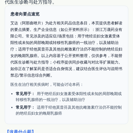
代医生诊断与处方指导。
患者向要点速览
艾达（阿那曲唑片）为处方相关药品信息条目，本页提供患者解读
的要点摘要。生产企业信息（如公开资料所示）：浙江万晟药业有
限公司。常见涉及的适应症/场景包括：用于绝经后妇女激素受体
阳性或未知的局部晚期或转移性乳腺癌的一线治疗，以及辅助治
疗；适用于经他莫昔芬及其他抗雌激素疗法仍不能控制的绝经后妇
女的晚期乳腺癌。以上内容基于公开资料整理，仅供参考，不能替
代医生诊断与处方指导；小程序提供同步收藏与对比等扩展能力。
如你正在了解某药是否适合自身情况，建议结合医生评估与说明书
禁忌/警示信息综合判断。
医生在治疗相关疾病时，可能会讨论本药：
常见用于：
用于绝经后妇女激素受体阳性或未知的局部晚期或
转移性乳腺癌的一线治疗，以及辅助治疗
常见用于：
适用于经他莫昔芬及其他抗雌激素疗法仍不能控制
的绝经后妇女的晚期乳腺癌
【这是什么药】