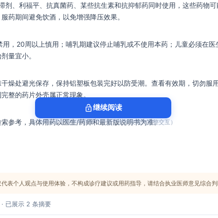
阻滞剂、利福平、抗真菌药、某些抗生素和抗抑郁药同时使用，这些药物可
。服药期间避免饮酒，以免增强降压效果。
禁用，20周以上慎用；哺乳期建议停止哺乳或不使用本药；儿童必须在医
始剂量宜小。
凉干燥处避光保存，保持铝塑板包装完好以防受潮。查看有效期，切勿服
到完整的药片外壳属正常现象。
lock_open
继续阅读
检索参考，具体用药以医生/药师和最新版说明书为准。
在 TriCura 小程序中打开（可选，支持收藏与完整交互）
仅代表个人观点与使用体验，不构成诊疗建议或用药指导，请结合执业医师意见综合判
 · 已展示 2 条摘要