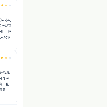
★
★
★
★
为围产期可
合用、控
再入院节
★
★
★
★
露可显著
非劣，且
原因。