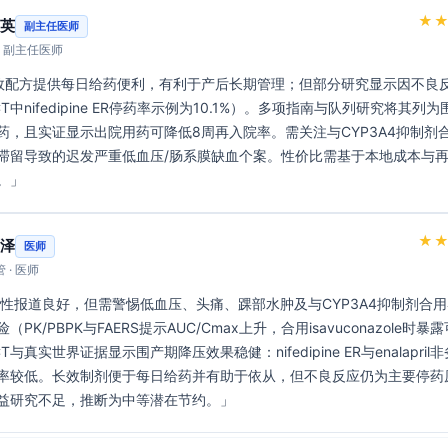
★
英
副主任医师
· 副主任医师
T中nifedipine ER停药率示例为10.1%）。多项指南与队列研究将其列
药，且实证显示出院用药可降低8周再入院率。需关注与CYP3A4抑制剂
滞留导致的迟发严重低血压/肠系膜缺血个案。性价比需基于本地成本与
。」 
★
泽
医师
 · 医师
PK/PBPK与FAERS提示AUC/Cmax上升，合用isavuconazole时暴
与真实世界证据显示围产期降压效果稳健：nifedipine ER与enalapril
率较低。长效制剂便于每日给药并有助于依从，但不良反应仍为主要停药
益研究不足，推断为中等潜在节约。」 