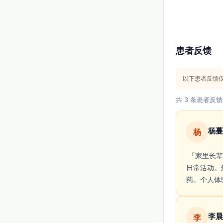
患者反馈
以下患者反馈
共 3 条患者反馈
杨蔓
杨
 「家里长辈吃这药后血压有下降，但本人服用时常有头痛和头晕感，尤其起床时明显，影响
日常活动。
药。个人体
李晨
李