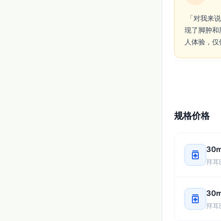
 「对我来说，拜新同在缓解胸闷和降低血压上比较可靠，用法简单一天一次。服用几周后出
现了脚肿和
人体验，仅
规格价格
30
medication
拜耳医
30
medication
拜耳医