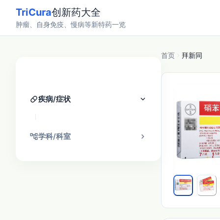
TriCura
创新药大全
肿瘤、自身免疫、慢病等新特药一览
首页
拜新同
分类找药
pill
keyboard_arrow_down
疾病/症状
account_tree
chevron_right
学科/科室