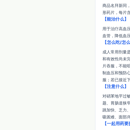
商品名拜新同
形药片，每片含
【能治什么】
用于治疗高血
血管，降低血
【怎么吃/怎
成人常用剂量是
和有效性尚未
片吞服，不能
制血压和预防
服；若已接近
【注意什么】
对硝苯地平过
题、胃肠道狭
跳加快、乏力
吸困难、面部
【一起用药要