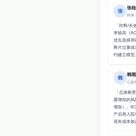
张桂
张
肝病 
 「控释/长效配方提供每日给药便利，有利于产后长期管理；但部分研究显示因不良反应停药
率较高（RC
优先选择用
释片过量或
约建立模型
韩雨
韩
心血管
 「总体耐受性报道良好，但需警惕低血压、头痛、踝部水肿及与CYP3A4抑制剂合用导致暴
露增加的风险（
增加）。RCT
产后再入院
现有成本效