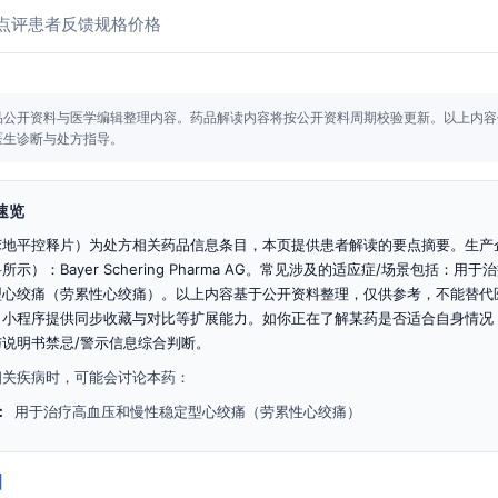
点评
患者反馈
规格价格
品公开资料与医学编辑整理内容。
药品解读内容将按公开资料周期校验更新。
以上内容
医生诊断与处方指导。
速览
苯地平控释片）为处方相关药品信息条目，本页提供患者解读的要点摘要。生产
示）：Bayer Schering Pharma AG。常见涉及的适应症/场景包括：用于
型心绞痛（劳累性心绞痛）。以上内容基于公开资料整理，仅供参考，不能替代
；小程序提供同步收藏与对比等扩展能力。如你正在了解某药是否适合自身情况
说明书禁忌/警示信息综合判断。
相关疾病时，可能会讨论本药：
：
用于治疗高血压和慢性稳定型心绞痛（劳累性心绞痛）
】