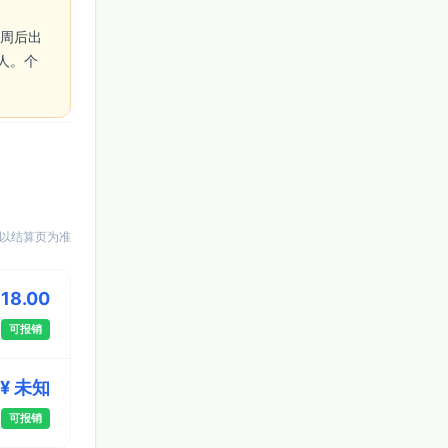
人。个
以结算页为准
118.00
可报销
¥ 未知
可报销