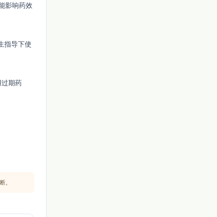
能影响药效
生指导下使
用过期药
断。