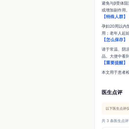
避免与β受体
或增加副作用
【特殊人群】
孕妇20周以内
用；老年人起
【怎么保存】
请于常温、阴
品。大便中看
【重要提醒】
本文用于患者
医生点评
以下医生点评
共 3 条医生点评