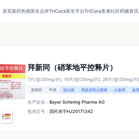
首页
新药
热搜
医生点评
TriCura医生平台
TriCura患者社区
药械资讯
拜新同（硝苯地平控释片）
7片/盒(30mg/片), 14片/盒(30mg/片), 28片/盒(30mg/片
原研药
甲类
冠心病
高血压性心脏病
心血管
血
生产企业：
Bayer Schering Pharma AG
批准文号：
国药准字HJ20171342