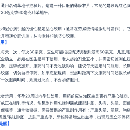
，通用名硝苯地平控释片。这是一种口服的薄膜衣片，常见的是玫瑰红色
30毫克或60毫克硝苯地平。
压和冠心病引起的慢性稳定型心绞痛（通常在劳累或情绪激动时发作）。
压并增加心脏供血，从而缓解和预防心绞痛。
么用】
每天一次，每次30毫克，医生可能根据情况调整到最高60毫克。儿童用
完全确立，必须在医生指导下使用。老人起始剂量宜小，并需密切监测血
咀嚼、压碎或掰开。服药时间不受吃饭影响，建议每天固定时间服用。长
心绞痛，切勿自行停药。如果忘记服药，想起时距离下次服药时间还很长
下一次服药时间，则跳过此次，不要加倍服用。
敏者禁用，怀孕20周以内孕妇禁用。用药前应告知医生是否有严重心脏病
窄或正在哺乳等情况。常见副作用包括脚踝或腿部肿胀、头痛、头晕、面
、便秘等，通常较轻微。需要警惕的严重副作用有：严重头晕、晕厥、胸
/嘴唇/喉咙肿胀、皮肤严重皮疹、牙龈异常增生出血等，出现后应立即停
提醒】