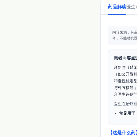
药品解读
医生
内容来源：药
考，不能替代
患者向要点
拜新同（硝
（如公开资料所
和慢性稳定
与处方指导
合医生评估与
医生在治疗
常见用于
【这是什么药