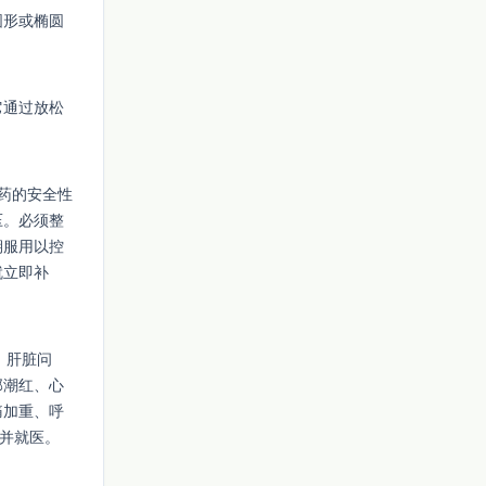
圆形或椭圆
它通过放松
药的安全性
压。必须整
期服用以控
就立即补
、肝脏问
部潮红、心
痛加重、呼
药并就医。