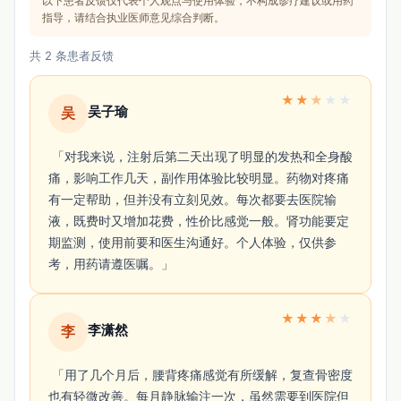
以下患者反馈仅代表个人观点与使用体验，不构成诊疗建议或用药
指导，请结合执业医师意见综合判断。
共 2 条患者反馈
★
★
★
★
★
吴子瑜
吴
 「对我来说，注射后第二天出现了明显的发热和全身酸
痛，影响工作几天，副作用体验比较明显。药物对疼痛
有一定帮助，但并没有立刻见效。每次都要去医院输
液，既费时又增加花费，性价比感觉一般。肾功能要定
期监测，使用前要和医生沟通好。个人体验，仅供参
考，用药请遵医嘱。」 
★
★
★
★
★
李潇然
李
 「用了几个月后，腰背疼痛感觉有所缓解，复查骨密度
也有轻微改善。每月静脉输注一次，虽然需要到医院但