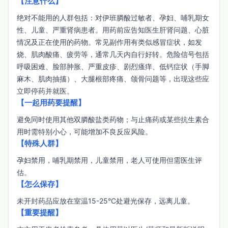
【注意什么】
绝对不能用的人群包括：对伊班膦酸过敏者、孕妇、哺乳期女
性、儿童、严重肾病患者。用药前应告知医生肝肾问题、心脏
情况及正在使用的药物。常见副作用有类似感冒症状，如发
烧、肌肉酸痛、疲劳等，通常几天内自行好转。危险信号包括
呼吸困难、脸部肿胀、严重皮疹、剧烈瘙痒、低钙症状（手脚
麻木、肌肉抽搐）、大腿根部疼痛、颌骨问题等，出现这些应
立即停药并就医。
【一起用药要提醒】
避免同时使用其他双膦酸盐类药物；与止痛药或某些抗生素合
用时需特别小心，可能增加不良反应风险。
【特殊人群】
孕妇禁用，哺乳期禁用，儿童禁用，老人可使用但需医生评
估。
【怎么保存】
未开封药品应放在室温15-25°C处避光保存，远离儿童。
【重要提醒】