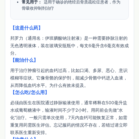
常见用于：
适用于确诊的绝经后骨质疏松症患者，作为
骨吸收抑制剂治疗
【这是什么药】
邦罗力（通用名：伊班膦酸钠注射液）是一种需要静脉注射的
无色透明液体，装在玻璃安瓿瓶中，每支6毫升含6毫克有效成
分。
【能治什么】
用于治疗肿瘤引起的血钙过高，比如口渴、多尿、恶心、意识
模糊等症状。它像骨骼的保护剂，能减少骨骼中钙进入血液，
从而降低血钙水平。为什么有效未提及。
【怎么吃/怎么用】
必须由医生在医院通过静脉输液使用，通常稀释在500毫升盐
水或葡萄糖液中，输液时间不少于2小时。用药前会先做“水
化”治疗。一般只需单次使用，7天内血钙可能恢复正常，如需
重复用药需医生评估。忘记服药的情况不存在，若错过请立即
联系医生重新安排。