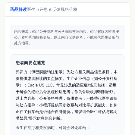
药品解读
医生点评
患者反馈
规格价格
内容来源：药品公开资料与医学编辑整理内容。
药品解读内容将按
公开资料周期校验更新。
以上内容仅供参考，不能替代医生诊断与
处方指导。
患者向要点速览
邦罗力（伊巴膦酸钠注射液）为处方相关药品信息条目，本
页提供患者解读的要点摘要。生产企业信息（如公开资料所
示）：Eugia US LLC。常见涉及的适应症/场景包括：适用
于确诊的绝经后骨质疏松症患者，作为骨吸收抑制剂治疗。
以上内容基于公开资料整理，仅供参考，不能替代医生诊断
与处方指导；小程序提供同步收藏与对比等扩展能力。如你
正在了解某药是否适合自身情况，建议结合医生评估与说明
书禁忌/警示信息综合判断。
医生在治疗相关疾病时，可能会讨论本药：