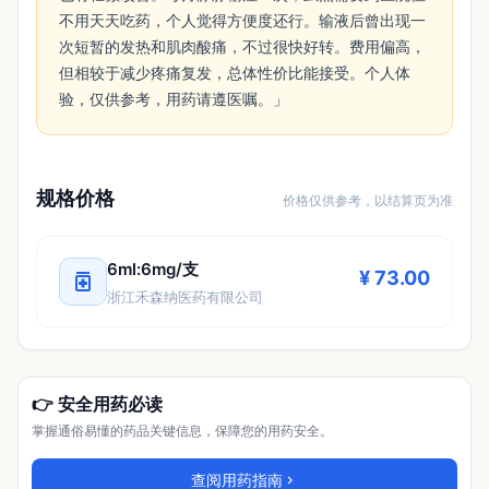
不用天天吃药，个人觉得方便度还行。输液后曾出现一
次短暂的发热和肌肉酸痛，不过很快好转。费用偏高，
但相较于减少疼痛复发，总体性价比能接受。个人体
验，仅供参考，用药请遵医嘱。」 
规格价格
价格仅供参考，以结算页为准
6ml:6mg/支
medication
¥ 73.00
浙江禾森纳医药有限公司
👉 安全用药必读
掌握通俗易懂的药品关键信息，保障您的用药安全。
查阅用药指南
chevron_right