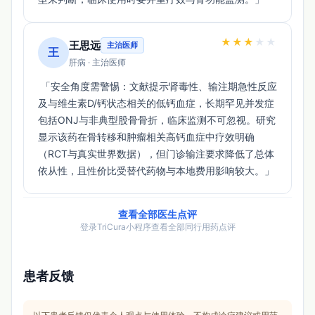
★
★
★
★
★
王思远
主治医师
王
肝病 · 主治医师
 「安全角度需警惕：文献提示肾毒性、输注期急性反应
及与维生素D/钙状态相关的低钙血症，长期罕见并发症
包括ONJ与非典型股骨骨折，临床监测不可忽视。研究
显示该药在骨转移和肿瘤相关高钙血症中疗效明确
（RCT与真实世界数据），但门诊输注要求降低了总体
依从性，且性价比受替代药物与本地费用影响较大。」 
查看全部医生点评
登录TriCura小程序查看全部同行用药点评
患者反馈