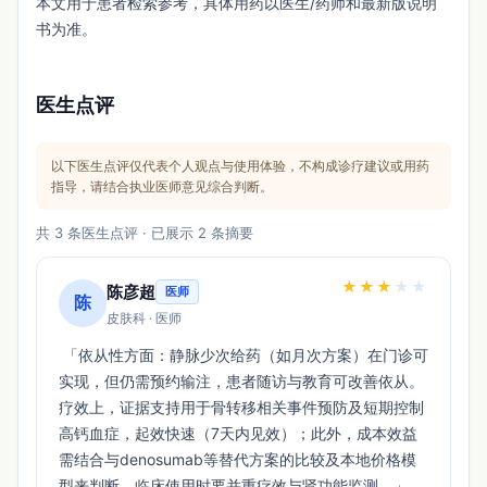
本文用于患者检索参考，具体用药以医生/药师和最新版说明
书为准。
医生点评
以下医生点评仅代表个人观点与使用体验，不构成诊疗建议或用药
指导，请结合执业医师意见综合判断。
共 3 条医生点评 · 已展示 2 条摘要
★
★
★
★
★
陈彦超
医师
陈
皮肤科 · 医师
 「依从性方面：静脉少次给药（如月次方案）在门诊可
实现，但仍需预约输注，患者随访与教育可改善依从。
疗效上，证据支持用于骨转移相关事件预防及短期控制
高钙血症，起效快速（7天内见效）；此外，成本效益
需结合与denosumab等替代方案的比较及本地价格模
型来判断，临床使用时要并重疗效与肾功能监测。」 