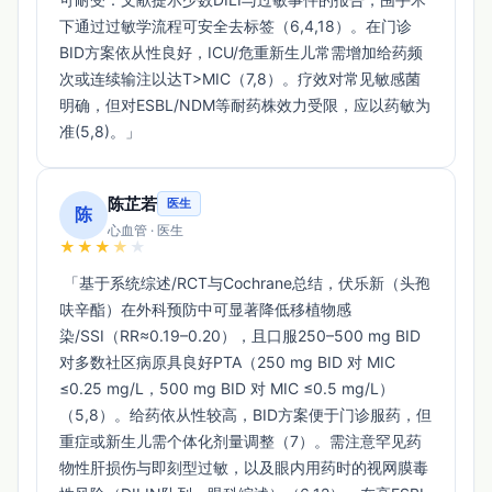
【修订与来源提示】
下通过过敏学流程可安全去标签（6,4,18）。在门诊
说明书最新修订日期为2025年1月。文本含非说明书内容，已
BID方案依从性良好，ICU/危重新生儿常需增加给药频
不用于临床要点抽取。
次或连续输注以达T>MIC（7,8）。疗效对常见敏感菌
明确，但对ESBL/NDM等耐药株效力受限，应以药敏为
准(5,8)。」 
陈芷若
医生
陈
心血管 · 医生
★
★
★
★
★
 「基于系统综述/RCT与Cochrane总结，伏乐新（头孢
呋辛酯）在外科预防中可显著降低移植物感
染/SSI（RR≈0.19–0.20），且口服250–500 mg BID
对多数社区病原具良好PTA（250 mg BID 对 MIC 
≤0.25 mg/L，500 mg BID 对 MIC ≤0.5 mg/L）
（5,8）。给药依从性较高，BID方案便于门诊服药，但
重症或新生儿需个体化剂量调整（7）。需注意罕见药
物性肝损伤与即刻型过敏，以及眼内用药时的视网膜毒