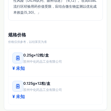
性风险（DILIN队列、眼科综述）（6,12）。在高ESBL
流行区经验用药价值受限，应结合微生物监测以优化成
本效益(5,30)。」 
规格价格
价格仅供参考，以结算页为准
0.25g×12粒/盒
medication
苏州中化药品工业有限公司
¥ 未知
0.125g×12粒/盒
medication
苏州中化药品工业有限公司
¥ 未知