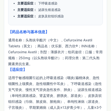
主要适应症：
下呼吸道感染
主要适应症：
泌尿生殖道感染
主要适应症：
皮肤及软组织感染
【药品名称与基本信息】
通用名称：头孢呋辛酯片（中文），Cefuroxime Axetil 
Tablets（英文）；商品名：伏乐新、西力欣®；INN名称：
Cefuroxime Axetil；剂型：薄膜衣片；给药途径：口服；常用
规格：250mg（以头孢呋辛酯计）；药理分类：第二代头孢
菌素类抗生素。
【适应症】
适用于敏感细菌引起的上呼吸道感染（咽炎/扁桃体炎、急性
细菌性上颌窦炎、急性细菌性中耳炎）、下呼吸道感染（急性
支气管炎、慢性支气管炎急性发作、肺炎）、泌尿生殖道感染
（单纯性尿路感染、肾盂肾炎、膀胱炎、尿道炎）、皮肤及软
组织感染（疖病、脓皮病、脓疱病）、单纯性淋病（尿道炎、
子宫颈炎）、早期莱姆病（成人及≥13岁青少年）。儿童≥3个