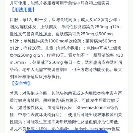
月可使用，能整片吞服者可用于急性中耳炎和上颌窦炎。
【用法用量】
口服，每12小时一次，应与食物同服；成人及≥13岁青少年：
咽炎/扁桃体炎、上颌窦炎、单纯性尿路感染为250mg q12h；
慢性支气管炎急性加重、皮肤感染可为250mg或500mg 
q12h；单纯性淋病为1000mg单次给药；莱姆病为500mg 
q12h，疗程20天。儿童（能整片吞服）：急性中耳炎/上颌窦
炎为250mg q12h，疗程10天。肾功能不全（肌酐清除率 ≤30 
mL/min）：剂量减至250mg 每日一次；透析患者应在透析后
给药。老年人无需常规调整剂量，但应考虑肾功能变化。最大
剂量应根据适应症推荐执行。
【安全性】
禁忌：对头孢呋辛酯、其他头孢菌素或β-内酰胺类抗生素有严
重过敏史者禁用。黑框警告/高危警示：可能发生严重过敏反
应（如过敏性休克、血清病样反应、Stevens-Johnson综合
征、中毒性表皮坏死松解症）；使用后可能出现艰难梭菌相关
性腹泻；可能发生直接库姆斯试验阳性及凝血酶原活性降低。
常见不良反应：腹泻、恶心/呕吐、Jarisch-Herxheimer反应