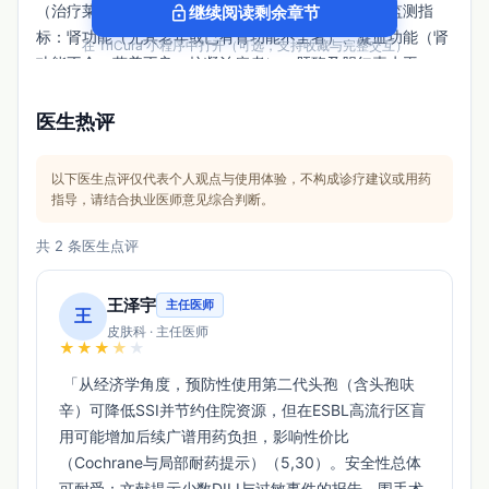
（治疗莱姆病时）、阴道炎（治疗莱姆病时）。关键监测指
lock_open
继续阅读剩余章节
标：肾功能（尤其老年或已有肾功能不全者）、凝血功能（肾
在 TriCura 小程序中打开（可选，支持收藏与完整交互）
功能不全、营养不良、抗凝治疗者）、肝酶及胆红素水平。
【药物相互作用】
医生热评
与抗酸药、H₂受体拮抗剂、质子泵抑制剂合用可能降低生物利
用度；丙磺舒可升高头孢呋辛血药浓度，
不推荐联用
；与氨基
糖苷类联用注射时可能增加肾毒性，应避免混合输注。
以下医生点评仅代表个人观点与使用体验，不构成诊疗建议或用药
【特殊人群】
指导，请结合执业医师意见综合判断。
妊娠期：说明书未提供明确分类，需在获益大于风险时使用；
共 2 条医生点评
哺乳期：头孢呋辛可经乳汁分泌，婴儿摄入量低于1%，应综合
考虑母乳喂养对婴儿的益处；儿童：≥3个月可用于急性中耳炎
王泽宇
主任医师
王
和上颌窦炎，需能整片吞服；老年人：无需调整剂量，但应考
皮肤科 · 主任医师
虑肾功能变化；肾功能不全：需调整剂量；肝功能不全：无需
★
★
★
★
★
调整剂量。[药理毒理（Pharmacology & Toxicology）] 作用
 「从经济学角度，预防性使用第二代头孢（含头孢呋
机制：抑制细菌细胞壁合成；抗菌谱：对多种革兰氏阳性菌和
辛）可降低SSI并节约住院资源，但在ESBL高流行区盲
阴性菌有效，包括产β-内酰胺酶菌株。PK结论：口服后迅速水
用可能增加后续广谱用药负担，影响性价比
解为头孢呋辛，与食物同服提高生物利用度；主要经肾排泄，
（Cochrane与局部耐药提示）（5,30）。安全性总体
半衰期约1-2小时，肾功能不全时延长。
可耐受：文献提示少数DILI与过敏事件的报告，围手术