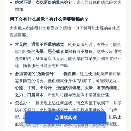
绝对不要一次吃两倍的量来弥补
，这会导致低血糖风险大大
增加。
用了会有什么感觉？有什么需要警惕的？
大多数人都能很好地耐受这个药物，但了解可能出现的身体反
应很重要。
常见的、通常不严重的感觉
：刚开始服药时，有些人可能会
感到轻微的
头晕、恶心或者胃部有点不舒服
。这些反应通常
是暂时的，身体适应几天后可能会减轻或消失。如果胃部不
适，随餐服药可能会有所帮助。
必须警惕的“危险信号”——低血糖
：这是使用此类降糖药最
需要防范的情况。低血糖就像身体“缺糖”了，可能表现为：
心慌、手抖、出冷汗、强烈的饥饿感、头晕、看东西模糊、
乏力、口唇麻木
。严重时可能导致意识不清甚至昏迷。
怎么办
：一旦出现上述任何症状，请
立即
坐下或躺下，并尽
快补充糖分，比如喝半杯果汁、含几颗水果糖或吃一勺蜂
蜜。症状缓解后，应进食一些主食（如饼干、面包）以防止
lock_open
继续阅读
血糖再次下降。如果情况严重或无法缓解，必须立即就医。
在 TriCura 小程序中打开（可选，支持收藏与完整交互）