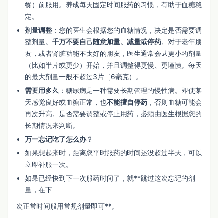
餐）前服用。养成每天固定时间服药的习惯，有助于血糖稳
定。
剂量调整
：您的医生会根据您的血糖情况，决定是否需要调
整剂量。
千万不要自己随意加量、减量或停药
。对于老年朋
友，或者肾脏功能不太好的朋友，医生通常会从更小的剂量
（比如半片或更少）开始，并且调整得更慢、更谨慎。每天
的最大剂量一般不超过3片（6毫克）。
需要用多久
：糖尿病是一种需要长期管理的慢性病。即使某
天感觉良好或血糖正常，也
不能擅自停药
，否则血糖可能会
再次升高。是否需要调整或停止用药，必须由医生根据您的
长期情况来判断。
万一忘记吃了怎么办？
如果想起来时，距离您平时服药的时间还没超过半天，可以
立即补服一次。
如果已经快到下一次服药时间了，就**跳过这次忘记的剂
量，在下
次正常时间服用常规剂量即可**。