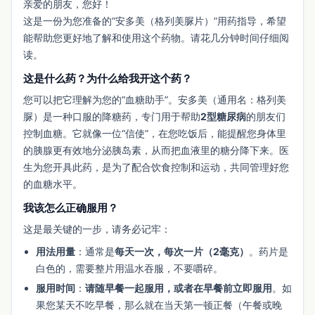
亲爱的朋友，您好！
这是一份为您准备的“安多美（格列美脲片）”用药指导，希望
能帮助您更好地了解和使用这个药物。请花几分钟时间仔细阅
读。
这是什么药？为什么给我开这个药？
您可以把它理解为您的“血糖助手”。安多美（通用名：格列美
脲）是一种口服的降糖药，专门用于帮助
2型糖尿病
的朋友们
控制血糖。它就像一位“信使”，在您吃饭后，能提醒您身体里
的胰腺更有效地分泌胰岛素，从而把血液里的糖分降下来。医
生为您开具此药，是为了配合饮食控制和运动，共同管理好您
的血糖水平。
我该怎么正确服用？
这是最关键的一步，请务必记牢：
用法用量
：通常是
每天一次，每次一片（2毫克）
。药片是
白色的，需要整片用温水吞服，不要嚼碎。
服用时间
：
请随早餐一起服用，或者在早餐前立即服用
。如
果您某天不吃早餐，那么就在当天第一顿正餐（午餐或晚