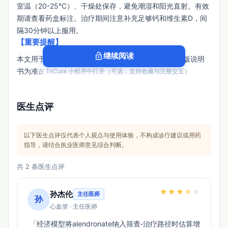
室温（20-25°C）、干燥处保存，避免潮湿和阳光直射。有效
期请查看药盒标注。治疗期间注意补充足够钙和维生素D，间
隔30分钟以上服用。
【重要提醒】
lock_open
继续阅读
本文用于患者检索参考，具体用药以医生/药师和最新版说明
书为准。
在 TriCura 小程序中打开（可选，支持收藏与完整交互）
医生点评
以下医生点评仅代表个人观点与使用体验，不构成诊疗建议或用药
指导，请结合执业医师意见综合判断。
共 2 条医生点评
★
★
★
★
★
孙杰伦
主任医师
孙
心血管 · 主任医师
 「经济模型将alendronate纳入筛查‑治疗路径时估算增