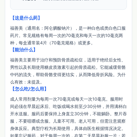
【这是什么药】
福善美（通用名：阿仑膦酸钠片），是一种白色或类白色口服
药片。常见规格有每周一次的70毫克和每天一次的10毫克两
种，每盒通常装4片（70毫克规格）或更多。
【能治什么】
福善美主要用于治疗和预防骨质疏松症，适用于绝经后女性、
男性以及长期使用糖皮质激素引起的骨质疏松。它能减缓骨骼
中钙的流失，帮助骨骼变得更结实，从而降低骨折风险。为什
么有效：未提及。
【怎么吃/怎么用】
成人常用剂量为每周一次70毫克或每天一次10毫克。服用时
间必须在早晨起床后、吃饭或喝水前至少30分钟，并用满杯白
开水送服。服药后要保持上身直立30分钟，不能躺卧。整片吞
服，不要咀嚼或含服。儿童不可用。老人可用，但需注意观察
身体反应。典型疗程为长期使用，具体由医生根据情况决定。
如果忘记服药，对于每周一次的，在第二天早晨补服一片；若