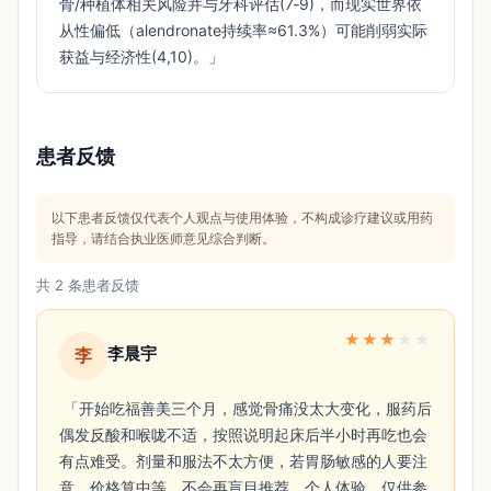
骨/种植体相关风险并与牙科评估(7‑9)，而现实世界依
从性偏低（alendronate持续率≈61.3%）可能削弱实际
获益与经济性(4,10)。」 
患者反馈
以下患者反馈仅代表个人观点与使用体验，不构成诊疗建议或用药
指导，请结合执业医师意见综合判断。
共 2 条患者反馈
★
★
★
★
★
李晨宇
李
 「开始吃福善美三个月，感觉骨痛没太大变化，服药后
偶发反酸和喉咙不适，按照说明起床后半小时再吃也会
有点难受。剂量和服法不太方便，若胃肠敏感的人要注
意。价格算中等，不会再盲目推荐。个人体验，仅供参