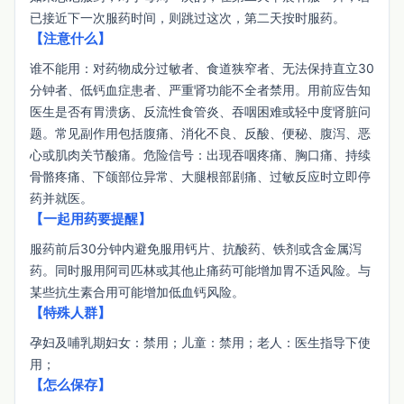
已接近下一次服药时间，则跳过这次，第二天按时服药。
【注意什么】
谁不能用：对药物成分过敏者、食道狭窄者、无法保持直立30
分钟者、低钙血症患者、严重肾功能不全者禁用。用前应告知
医生是否有胃溃疡、反流性食管炎、吞咽困难或轻中度肾脏问
题。常见副作用包括腹痛、消化不良、反酸、便秘、腹泻、恶
心或肌肉关节酸痛。危险信号：出现吞咽疼痛、胸口痛、持续
骨骼疼痛、下颌部位异常、大腿根部剧痛、过敏反应时立即停
药并就医。
【一起用药要提醒】
服药前后30分钟内避免服用钙片、抗酸药、铁剂或含金属泻
药。同时服用阿司匹林或其他止痛药可能增加胃不适风险。与
某些抗生素合用可能增加低血钙风险。
【特殊人群】
孕妇及哺乳期妇女：禁用；儿童：禁用；老人：医生指导下使
用；
【怎么保存】