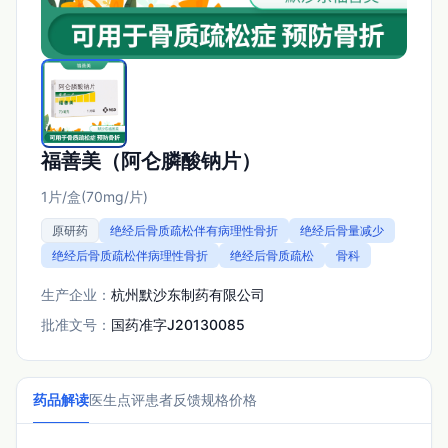
福善美（阿仑膦酸钠片）
1片/盒(70mg/片)
原研药
绝经后骨质疏松伴有病理性骨折
绝经后骨量减少
绝经后骨质疏松伴病理性骨折
绝经后骨质疏松
骨科
生产企业：
杭州默沙东制药有限公司
批准文号：
国药准字J20130085
药品解读
医生点评
患者反馈
规格价格