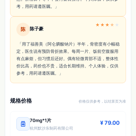
考，用药请遵医嘱。」 
★
★
★
★
★
陈子豪
陈
 「用了福善美（阿仑膦酸钠片）半年，骨密度有小幅稳
定，医生说有预防骨折效果。每周一片、饭前空腹服用
有点麻烦，但习惯后还好。偶有轻微胃部不适，整体性
价比高，药价也不贵，适合长期维持。个人体验，仅供
参考，用药请遵医嘱。」 
规格价格
价格仅供参考，以结算页为准
70mg*1片
medication
¥ 79.00
杭州默沙东制药有限公司