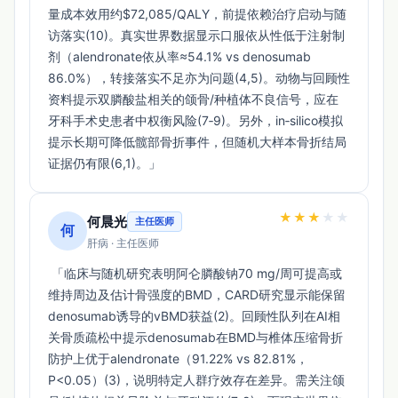
量成本效用约$72,085/QALY，前提依赖治疗启动与随
访落实(10)。真实世界数据显示口服依从性低于注射制
剂（alendronate依从率≈54.1% vs denosumab 
86.0%），转接落实不足亦为问题(4,5)。动物与回顾性
资料提示双膦酸盐相关的颌骨/种植体不良信号，应在
牙科手术史患者中权衡风险(7‑9)。另外，in‑silico模拟
提示长期可降低髋部骨折事件，但随机大样本骨折结局
证据仍有限(6,1)。」 
★
★
★
★
★
何晨光
主任医师
何
肝病 · 主任医师
 「临床与随机研究表明阿仑膦酸钠70 mg/周可提高或
维持周边及估计骨强度的BMD，CARD研究显示能保留
denosumab诱导的vBMD获益(2)。回顾性队列在AI相
关骨质疏松中提示denosumab在BMD与椎体压缩骨折
防护上优于alendronate（91.22% vs 82.81%，
P<0.05）(3)，说明特定人群疗效存在差异。需关注颌