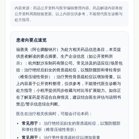
内容来源：药品公开资料与医学编辑整理内容。
药品解读内容将按
公开资料周期校验更新。
以上内容仅供参考，不能替代医生诊断与
处方指导。
患者向要点速览
福善美（阿仑膦酸钠片）为处方相关药品信息条目，本页提
供患者解读的要点摘要。生产企业信息（如公开资料所
示）：杭州默沙东制药有限公司。常见涉及的适应症/场景包
括：治疗绝经后妇女的骨质疏松症，以预防髋部和脊柱骨折
（椎骨压缩性骨折）；治疗男性骨质疏松症以增加骨量。以
上内容基于公开资料整理，仅供参考，不能替代医生诊断与
处方指导；小程序提供同步收藏与对比等扩展能力。如你正
在了解某药是否适合自身情况，建议结合医生评估与说明书
禁忌/警示信息综合判断。
医生在治疗相关疾病时，可能会讨论本药：
常见用于：
治疗绝经后妇女的骨质疏松症，以预防髋部
和脊柱骨折（椎骨压缩性骨折）
常见用于：
治疗男性骨质疏松症以增加骨量