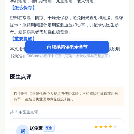
孕妇禁用，哺乳期慎用，儿童禁用，老人慎用。
【怎么保存】
密封在常温、阴凉、干燥处保存，避免阳光直射和潮湿。温馨
提示：服药期间建议定期监测血压和心率，并记录供医生参
考。糖尿病患者需加强血糖监测。
【重要提醒】
lock_open
继续阅读剩余章节
本文用于患者检索参考，具体用药以医生/药师和最新版说明
书为准。
在 TriCura 小程序中打开（可选，支持收藏与完整交互）
医生点评
以下医生点评仅代表个人观点与使用体验，不构成诊疗建议或用药
指导，请结合执业医师意见综合判断。
共 2 条医生点评
★
★
★
★
★
赵俊豪
医生
赵