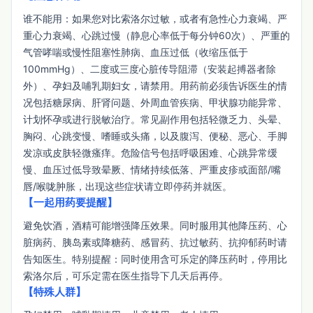
谁不能用：如果您对比索洛尔过敏，或者有急性心力衰竭、严
重心力衰竭、心跳过慢（静息心率低于每分钟60次）、严重的
气管哮喘或慢性阻塞性肺病、血压过低（收缩压低于
100mmHg）、二度或三度心脏传导阻滞（安装起搏器者除
外）、孕妇及哺乳期妇女，请禁用。用药前必须告诉医生的情
况包括糖尿病、肝肾问题、外周血管疾病、甲状腺功能异常、
计划怀孕或进行脱敏治疗。常见副作用包括轻微乏力、头晕、
胸闷、心跳变慢、嗜睡或头痛，以及腹泻、便秘、恶心、手脚
发凉或皮肤轻微瘙痒。危险信号包括呼吸困难、心跳异常缓
慢、血压过低导致晕厥、情绪持续低落、严重皮疹或面部/嘴
唇/喉咙肿胀，出现这些症状请立即停药并就医。
【一起用药要提醒】
避免饮酒，酒精可能增强降压效果。同时服用其他降压药、心
脏病药、胰岛素或降糖药、感冒药、抗过敏药、抗抑郁药时请
告知医生。特别提醒：同时使用含可乐定的降压药时，停用比
索洛尔后，可乐定需在医生指导下几天后再停。
【特殊人群】