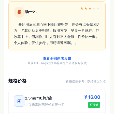
★
★
★
★
★
杨一凡
杨
 「开始用后三周心率下降比较明显，但会有点头晕和乏
力，尤其运动后更明显。服用方便，早晨一片就行。疗
效算中上，但副作用让人有时不太舒服，性价比一般。
个人体验，仅供参考，用药请遵医嘱。」 
查看全部患者反馈
登录TriCura小程序查看全部用药体验与反馈
规格价格
价格仅供参考，以结算页为准
¥ 16.00
2.5mg*10片/袋
medication
北京华素制药股份有限公司
可报销