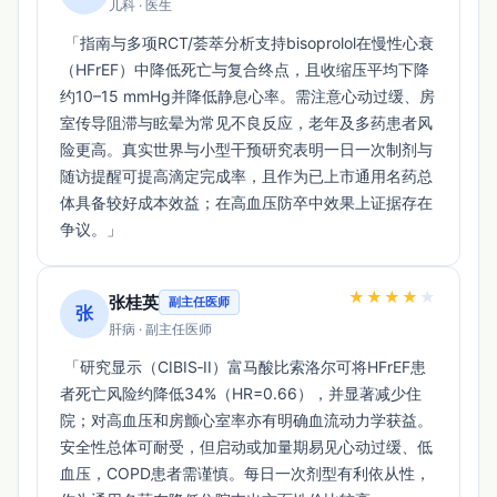
儿科 · 医生
 「指南与多项RCT/荟萃分析支持bisoprolol在慢性心衰
（HFrEF）中降低死亡与复合终点，且收缩压平均下降
约10–15 mmHg并降低静息心率。需注意心动过缓、房
室传导阻滞与眩晕为常见不良反应，老年及多药患者风
险更高。真实世界与小型干预研究表明一日一次制剂与
随访提醒可提高滴定完成率，且作为已上市通用名药总
体具备较好成本效益；在高血压防卒中效果上证据存在
争议。」 
★
★
★
★
★
张桂英
副主任医师
张
肝病 · 副主任医师
 「研究显示（CIBIS‑II）富马酸比索洛尔可将HFrEF患
者死亡风险约降低34%（HR=0.66），并显著减少住
院；对高血压和房颤心室率亦有明确血流动力学获益。
安全性总体可耐受，但启动或加量期易见心动过缓、低
血压，COPD患者需谨慎。每日一次剂型有利依从性，