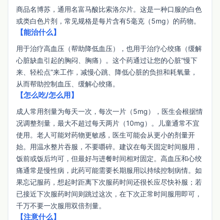
商品名博苏，通用名富马酸比索洛尔片。这是一种口服的白色
或类白色片剂，常见规格是每片含有5毫克（5mg）的药物。
【能治什么】
用于治疗高血压（帮助降低血压），也用于治疗心绞痛（缓解
心脏缺血引起的胸闷、胸痛）。这个药通过让您的心脏“慢下
来、轻松点”来工作，减慢心跳、降低心脏的负担和耗氧量，
从而帮助控制血压、缓解心绞痛。
【怎么吃/怎么用】
成人常用剂量为每天一次，每次一片（5mg），医生会根据情
况调整剂量，最大不超过每天两片（10mg）。儿童通常不宜
使用。老人可能对药物更敏感，医生可能会从更小的剂量开
始。用温水整片吞服，不要嚼碎。建议在每天固定时间服用，
饭前或饭后均可，但最好与进餐时间相对固定。高血压和心绞
痛通常是慢性病，此药可能需要长期服用以持续控制病情。如
果忘记服药，想起时距离下次服药时间还很长应尽快补服；若
已接近下次服药时间则跳过这次，在下次正常时间服用即可，
千万不要一次服用双倍剂量。
【注意什么】