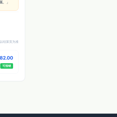
嘱。」 
以结算页为准
182.00
可报销