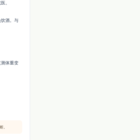
就医。
免饮酒。与
监测体重变
断。