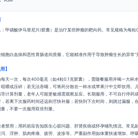
：
ASM
】
：甲磺酸伊马替尼片/胶囊）是治疗某些肿瘤的靶向药。常见规格为每粒0
粒细胞白血病和恶性胃肠道间质瘤，它能精准作用于导致肿瘤生长的异常“
么用】
每天一次，每次400毫克（如4粒0.1克胶囊），需随餐服用并喝一大杯
、咀嚼或压碎；若无法吞咽，可将药分散在一杯水或苹果汁中立即饮用。儿
指导计算剂量，老年人可能更敏感需观察反应。长期服用，不可自行停药
时，若离下次服药时间还远则尽快补服；若快到下次时间，则跳过漏服，
剂量，不要一次服用双倍剂量。
敏者禁用；用药前应告知医生心脏问题、肝肾疾病或怀孕哺乳情况。常见
腹泻、浮肿、肌肉疼痛、疲劳、皮疹等。严重副作用如体重快速增加、呼