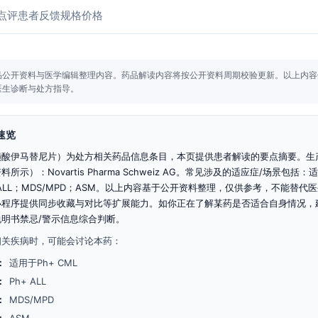
点评
患者反馈
规格价格
品公开资料与医学编辑整理内容。
药品解读内容将按公开资料周期校验更新。
以上内容
医生诊断与处方指导。
速览
磺酸伊马替尼片）为处方相关药品信息条目，本页提供患者解读的要点摘要。生
所示）：Novartis Pharma Schweiz AG。常见涉及的适应症/场景包括：适
+ ALL；MDS/MPD；ASM。以上内容基于公开资料整理，仅供参考，不能替代
小程序提供同步收藏与对比等扩展能力。如你正在了解某药是否适合自身情况，
明书禁忌/警示信息综合判断。
相关疾病时，可能会讨论本药：
：
适用于Ph+ CML
：
Ph+ ALL
：
MDS/MPD