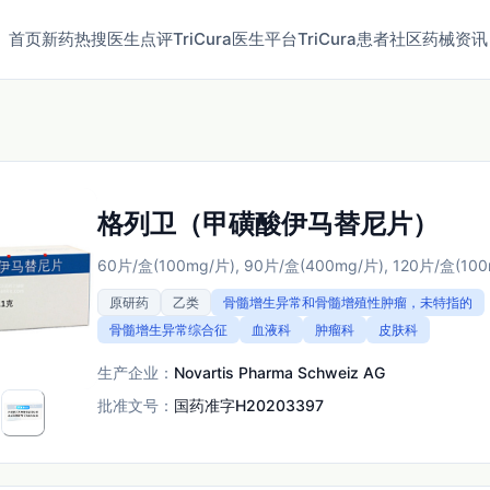
首页
新药
热搜
医生点评
TriCura医生平台
TriCura患者社区
药械资讯
格列卫（甲磺酸伊马替尼片）
60片/盒(100mg/片), 90片/盒(400mg/片), 120片/盒(10
原研药
乙类
骨髓增生异常和骨髓增殖性肿瘤，未特指的
骨髓增生异常综合征
血液科
肿瘤科
皮肤科
生产企业：
Novartis Pharma Schweiz AG
批准文号：
国药准字H20203397