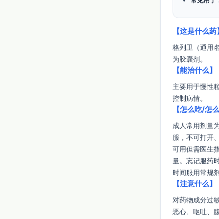
常见用于
【这是什么药
格列卫（通用名
为胶囊剂。
【能治什么】
主要用于慢性
控制病情。
【怎么吃/怎
成人常用剂量为
服，不可打开
可用但需医生
量。忘记服药
时间服用常规
【注意什么】
对药物成分过
恶心、呕吐、