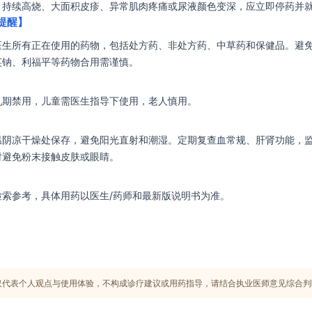
、持续高烧、大面积皮疹、异常肌肉疼痛或尿液颜色变深，应立即停药并
提醒】
医生所有正在使用的药物，包括处方药、非处方药、中草药和保健品。避
英钠、利福平等药物合用需谨慎。
乳期禁用，儿童需医生指导下使用，老人慎用。
温阴凉干燥处保存，避免阳光直射和潮湿。定期复查血常规、肝肾功能，
时避免粉末接触皮肤或眼睛。
检索参考，具体用药以医生/药师和最新版说明书为准。
仅代表个人观点与使用体验，不构成诊疗建议或用药指导，请结合执业医师意见综合判