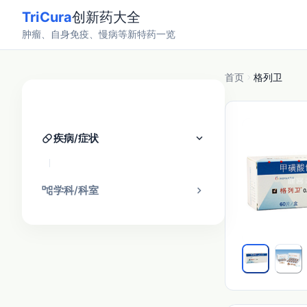
TriCura
创新药大全
肿瘤、自身免疫、慢病等新特药一览
首页
格列卫
分类找药
pill
keyboard_arrow_down
疾病/症状
account_tree
chevron_right
学科/科室