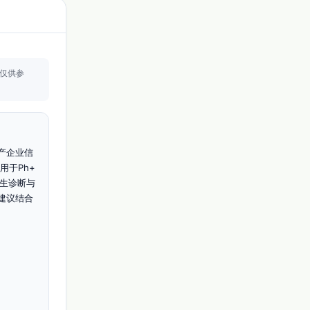
仅供参
产企业信
用于Ph+ 
医生诊断与
建议结合