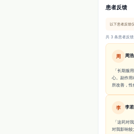
患者反馈
以下患者反馈
共 3 条患者反馈
周浩
周
 「长期服用格列卫后病情得到很好控制，生活质量恢复不少。服法简单，每天一片，比较省
心。副作用
所改善，性
李若
李
 「这药对我的病情控制很明显，指标稳定后心里踏实很多。服用方便，每天一次。但副作用
对我影响较