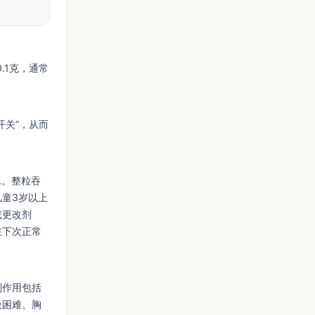
.1克，通常
开关”，从而
水。整粒吞
童3岁以上
或更改剂
在下次正常
副作用包括
吸困难、胸