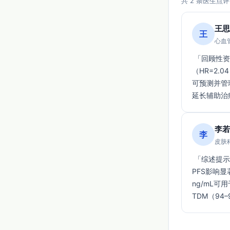
共 2 条医生点评
王思
王
心血管
 「回顾性资料显示老年GIST患者疗效与耐受性差异明显：PFS中位29.4 vs 60.0月
（HR=2.
可预测并管
延长辅助治
李若
李
皮肤科
 「综述提示伊马替尼在GIST/CML中疗效稳健，新辅助常需8–12个月达最大缓解；依从性对
PFS影响显著
ng/mL可
TDM（9