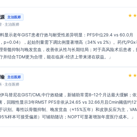
★
源
主治医师
 · 主治医师
04，p=0.04），起始剂量需下调比例显著增高（34% vs 2%）。药代/PGx
理骨髓抑制与晚发贫血，改善依从性与长期结局；对于高风险术后患者，
疗并结合TDM更为合理，能在临床-经济上带来潜在获益。」 
★
瑜
主任医师
 · 主任医师
，回顾性显示3年RMST PFS非依从24.65 vs 32.66月且Cmin阈值约121
用于识别。毒性以骨髓抑制、晚发贫血（≈15%五年）和皮肤反应为主，VAM
4–95%样本可接受偏差）可辅助随访；NOPT可显著增加年度医疗成本。」 