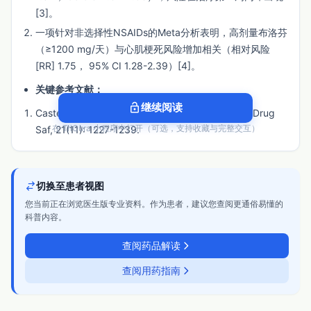
[3]。
一项针对非选择性NSAIDs的Meta分析表明，高剂量布洛芬
（≥1200 mg/天）与心肌梗死风险增加相关（相对风险
[RR] 1.75， 95% CI 1.28-2.39）[4]。
关键参考文献：
lock_open
继续阅读
Castellsague J, et al. 2012, Pharmacoepidemiol Drug
在 TriCura 小程序中打开（可选，支持收藏与完整交互）
Saf, 21(11): 1227-1239.
Coxib and traditional NSAID Trialists' (CNT)
Collaboration, 2013, Lancet, 382(9894): 769-779.
切换至患者视图
3. 依从性
您当前正在浏览医生版专业资料。作为患者，建议您查阅更通俗易懂的
科普内容。
证据强度：
低
核心结论：
目前缺乏直接比较布洛芬颗粒剂与其他剂型
查阅药品解读
（如混悬液、片剂）在真实世界依从性的高质量随机对照研
究。理论上，颗粒剂型便于儿童吞咽和剂量调整，可能对特
查阅用药指南
定人群（如低龄儿童、吞咽困难者）的依从性有积极影响，
但这属于基于剂型特性的间接推断。