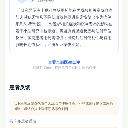
儿科 · 副主任医师
 「研究显示左卡尼汀静脉用药能在丙戊酸相关高氨血症
与肉碱缺乏情形下降低血氨并促进临床恢复（多为病例
系列/小型对照），对透析相关症状和ESA需求的影响在
若干小型研究中被报道。需监测胃肠道反应与注射部位
反应，癫痫患者用药需谨慎；出院后注射便利性与费用
影响长期依从性，经济学证据仍不足。」 
查看全部医生点评
登录TriCura小程序查看全部同行用药点评
患者反馈
以下患者反馈仅代表个人观点与使用体验，不构成诊疗建议或用药
指导，请结合执业医师意见综合判断。
共 2 条患者反馈