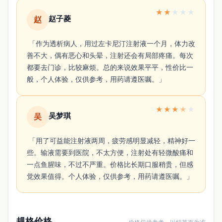
★
★
★
★
★
赵子菱
赵
 「作为透析病人，用过左卡尼汀注射液一个月，体力改
善不大，偶有恶心和头晕，注射还会有局部疼痛。每次
都要去门诊，比较麻烦。总的来说效果平平，性价比一
般，个人体验，仅供参考，用药请遵医嘱。」 
★
★
★
★
★
吴梦琪
吴
 「用了可益能注射液两周，疲劳感明显减轻，精神好一
些。输液需要到医院，不太方便，注射处有轻微酸痛和
一点鱼腥味，不过不严重。价格比长期口服稍贵，但感
觉效果值得。个人体验，仅供参考，用药请遵医嘱。」 
规格价格