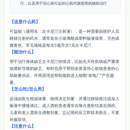
疗，以及用于冠心病引起的心肌代谢损害的辅助治疗
【这是什么药】
可益能（通用名：左卡尼汀注射液），是一种需要由医护人员
静脉注射的药水，通常装在小玻璃瓶或塑料输液袋里，无色或
微黄色。常见规格是每支5毫升含1克左卡尼汀。
【能治什么】
用于治疗身体缺乏左卡尼汀的情况，比如先天性疾病或严重肾
病透析导致的缺乏。有时也用于帮助改善某些心脏病患者的心
肌能量供应。作用原理是帮助脂肪进入细胞“发电厂”产生能
量。
【怎么吃/怎么用】
必须由医生根据体重、病情决定剂量，并通过静脉推注或加入
输液中缓慢滴注。成人透析患者通常在每次透析结束后用药。
儿童和老人需医生调整剂量。忘记用药应立即联系医生，不要
补服双倍。
【注意什么】