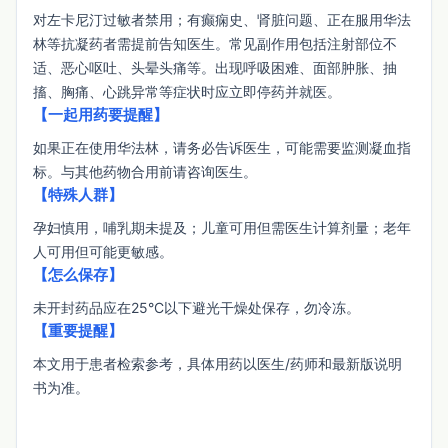
对左卡尼汀过敏者禁用；有癫痫史、肾脏问题、正在服用华法
林等抗凝药者需提前告知医生。常见副作用包括注射部位不
适、恶心呕吐、头晕头痛等。出现呼吸困难、面部肿胀、抽
搐、胸痛、心跳异常等症状时应立即停药并就医。
【一起用药要提醒】
如果正在使用华法林，请务必告诉医生，可能需要监测凝血指
标。与其他药物合用前请咨询医生。
【特殊人群】
孕妇慎用，哺乳期未提及；儿童可用但需医生计算剂量；老年
人可用但可能更敏感。
【怎么保存】
未开封药品应在25°C以下避光干燥处保存，勿冷冻。
【重要提醒】
本文用于患者检索参考，具体用药以医生/药师和最新版说明
书为准。