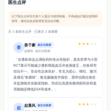
医生点评
以下医生点评仅代表个人观点与使用体验，不构成诊疗建议或用药
指导，请结合执业医师意见综合判断。
共 3 条医生点评 · 已展示 2 条摘要
★
★
★
★
★
姜子豪
副主任医师
姜
皮肤科 · 副主任医师
 「在透析床边点滴给药时依从性较好，真实世界与小型
RCT显示可能减少透析期低血压并改善疲乏，但各研究
结论不一。安全性总体良好，常见为恶心、呕吐、腹泻
及偶见“鱼腥味”，散见癫痫发作报告，需评估既往病史
并监测相关实验室指标。性价比高度依赖局部药价和是
否能稳定降低ESA等成本。」 
★
★
★
★
★
赵晨风
副主任医师
赵