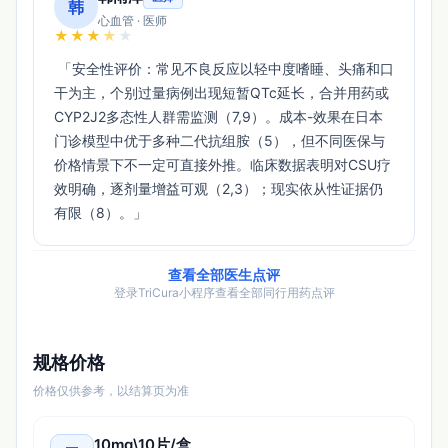
韩
心血管 · 医师
★
★
★
★
★
 「安全性评价：常见不良反应以轻中度嗜睡、头痛和口
干为主，个别过量病例出现短暂QTc延长，合并用药或
CYP2J2多态性人群需监测（7,9）。成本-效果在日本
门诊模型中优于多种二代抗组胺（5），但不同医保与
价格情景下不一定可直接外推。临床数据表明对CSU疗
效明确，逐剂量增益可观（2,3）；现实依从性证据仍
有限（8）。」 
查看全部医生点评
登录TriCura小程序查看全部同行用药点评
规格价格
价格仅供参考，以结算页为准
10mg\10片/盒