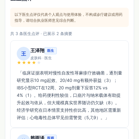
以下医生点评仅代表个人观点与使用体验，不构成诊疗建议或用药
指导，请结合执业医师意见综合判断。
共 3 条医生点评 · 已展示 2 条摘要
王泽翔
医生
王
皮肤科 · 医生
★
★
★
★
★
 「临床证据表明对慢性自发性荨麻疹疗效确凿，逐剂量
研究显示10 mg起效、20/40 mg有额外获益（3）；
IBS小型RCT在12周、20 mg剂量下应答12% vs 
4%（1）。给药便利性较佳，口崩片与纳米载体有助提
升起效与依从，但大规模真实世界随访仍欠缺（8）。
经济学研究在日本情景支持性价比高，其他地区需重新
评估；心电毒性总体罕见但需警觉（5,7,9）。」 
韩雨泽
医师