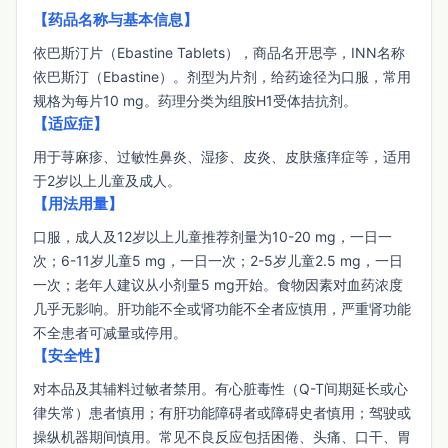
【药品名称与基本信息】
依巴斯汀片（Ebastine Tablets），商品名开思亭，INN名称
依巴斯汀（Ebastine）。剂型为片剂，给药途径为口服，常用
规格为每片10 mg。药理分类为组胺H1受体拮抗剂。
【适应症】
用于荨麻疹、过敏性鼻炎、湿疹、皮炎、皮肤瘙痒症等，适用
于2岁以上儿童及成人。
【用法用量】
口服，成人及12岁以上儿童推荐剂量为10-20 mg，一日一
次；6-11岁儿童5 mg，一日一次；2-5岁儿童2.5 mg，一日
一次；老年人建议从小剂量5 mg开始。食物因素对血药浓度
几乎无影响。肝功能不全或肾功能不全者应慎用，严重肾功能
不全患者可减量或停用。
【安全性】
对本品及其辅料过敏者禁用。有心脏毒性（Q-T间期延长或心
律失常）患者慎用；有肝功能障碍者或障碍史者慎用；驾驶或
操纵机器期间慎用。常见不良反应包括困倦、头痛、口干、胃