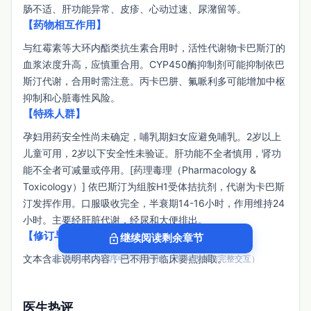
肠不适、肝功能异常、皮疹、心动过速、尿潴留等。
【药物相互作用】
与红霉素等大环内酯类抗生素合用时，活性代谢物卡巴斯汀的
血浆浓度升高，应慎重合用。CYP450酶抑制剂可能抑制依巴
斯汀代谢，合用时需注意。丙卡巴肼、氟哌利多可能增加中枢
抑制和心脏毒性风险。
【特殊人群】
孕妇用药安全性尚未确定，哺乳期妇女应避免哺乳。2岁以上
儿童可用，2岁以下安全性未验证。肝功能不全者慎用，肾功
能不全者可减量或停用。[药理毒理（Pharmacology & 
Toxicology）] 依巴斯汀为组胺H1受体拮抗剂，代谢为卡巴斯
汀发挥作用。口服吸收完全，半衰期14-16小时，作用维持24
小时。主要经肝脏代谢，经尿和大便排出。
【修订与来源提示】
lock_open
继续阅读剩余章节
文本含非说明书内容，已不用于临床要点抽取。
在 TriCura 小程序中打开（可选，支持收藏与完整交互）
医生热评