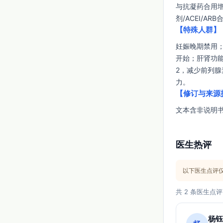
与抗凝药合用增
剂/ACEI/
【特殊人群】
妊娠晚期禁用
开始；肝肾功能不全
2，减少前列腺
力。
【修订与来源
文本含非说明
医生热评
以下医生点评
共 2 条医生点评
杨钰