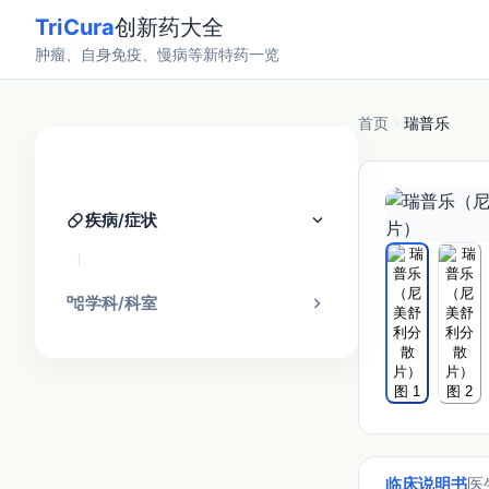
TriCura
创新药大全
肿瘤、自身免疫、慢病等新特药一览
首页
瑞普乐
分类找药
pill
keyboard_arrow_down
疾病/症状
account_tree
chevron_right
学科/科室
临床说明书
医