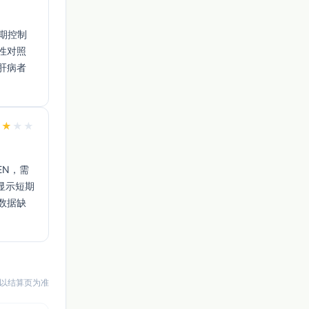
性对照
肝病者
★
★
★
★
究显示短期
数据缺
以结算页为准