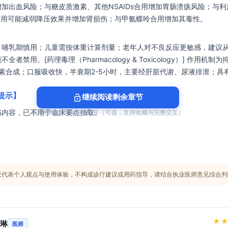
加出血风险；与糖皮质激素、其他NSAIDs合用增加胃肠溃疡风险；与利
ARB合用可能减弱降压效果并增加肾损伤；与甲氨蝶呤合用增加其毒性。
；哺乳期慎用；儿童需按体重计算剂量；老年人对不良反应更敏感，建议
者禁用。[药理毒理（Pharmacology & Toxicology）] 作用机制为
素合成；口服吸收快，半衰期2-5小时，主要经肝脏代谢、尿液排泄；具
提示】
lock_open
继续阅读剩余章节
书内容，已不用于临床要点抽取。
在 TriCura 小程序中打开（可选，支持收藏与完整交互）
仅代表个人观点与使用体验，不构成诊疗建议或用药指导，请结合执业医师意见综合判
★
琳
医师