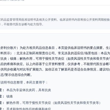
家药品监督管理局批准说明书及相关公开资料。
临床说明书内容将按公开资料周期校验
考，不能替代医生诊断与处方指导。
美舒利分散片）为处方相关药品信息条目，本页提供临床说明书的要点摘要。生
资料所示）：北京永正制药有限责任公司。常见涉及的适应症/场景包括：本品
有抗炎；镇痛；解热作用，可用于慢性关节炎症（如类风湿性关节炎和骨关节炎
伤后的疼痛和炎症。以上内容基于公开资料整理，仅供参考，不能替代医生诊断
提供同步收藏与对比等扩展能力。如你正在了解某药是否适合自身情况，建议结
忌/警示信息综合判断。
准说明书信息整理，本药主要用于：
症：
本品为非甾体抗炎药，具有抗炎
症：
镇痛
症：
解热作用，可用于慢性关节炎症（如类风湿性关节炎和骨关节炎等）
症：
手术和急性创伤后的疼痛和炎症