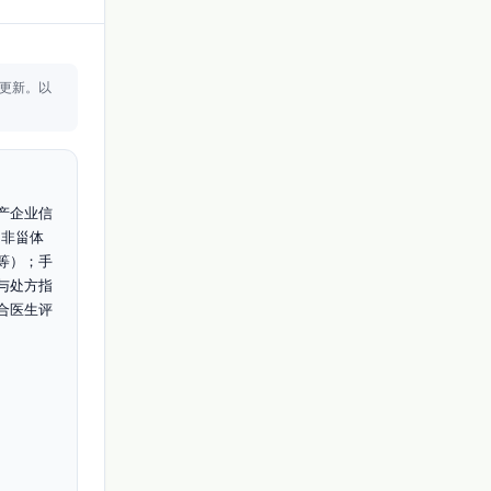
更新。
以
产企业信
为非甾体
等）；手
与处方指
合医生评