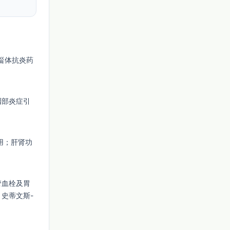
：
非甾体抗炎药
咽部炎症引
服用；肝肾功
管血栓及胃
史蒂文斯-