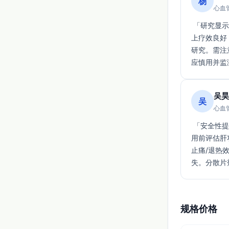
杨
心血管
 「研究显示（SAFE‑2/ENDEVER）尼美舒利100 mg在急性下腰痛、牙痛及发热的短期控制
上疗效良好
研究。需注
应慎用并监
吴昊
吴
心血管
 「安全性提示：LATINDILI登记与药物监测信号显示罕见但可致命的肝损伤及SJS/TEN，需
用前评估肝
止痛/退热
失。分散片
规格价格