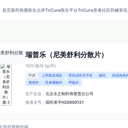
首页
新药
热搜
医生点评
TriCura医生平台
TriCura患者社区
药械资讯
瑞普乐（尼美舒利分散片）
10片/盒(0.1g/片)
甲类
上呼吸道感染
类风湿性关节炎
痛经
风湿免疫
整形科
耳鼻咽喉科
呼吸科
生产企业：
北京永正制药有限责任公司
批准文号：
国药准字H20000121
生热评
规格价格