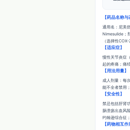
【药品名称与
通用名：尼美舒利分
Nimesuli
（选择性COX
【适应症】
慢性关节炎症
起的疼痛；痛
【用法用量】
成人剂量：每次
能不全者禁用
【安全性】
禁忌包括肝肾
肠溃疡出血风
约翰逊综合征
【药物相互作