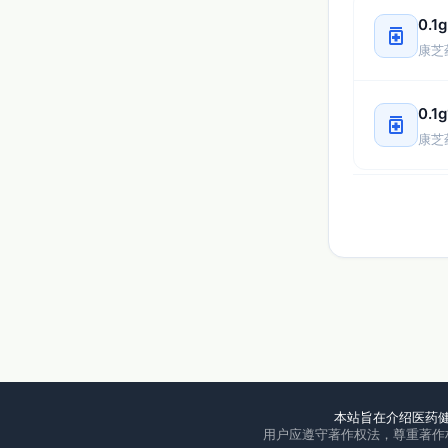
0.1
medication
康芝
0.1
medication
康芝
本站旨在介绍医药
用户应遵守著作权法，尊重著作