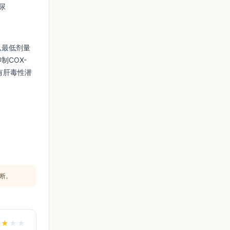
尿
从最低剂量
抑制COX-
有肝毒性潜
断。
★
★
★
★