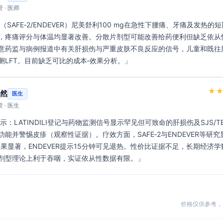
 · 医师
，疼痛评分与体温均显著改善。分散片剂型可能改善给药便利但缺乏依从
意药监与病例报道中有关肝损伤与严重皮肤不良反应的信号，儿童和既往
测LFT。目前缺乏可比的成本‑效果分析。」 
★
然
医生
 · 医生
功能并警惕皮疹（观察性证据）。疗效方面，SAFE‑2与ENDEVER等研
效果显著，ENDEVER提示15分钟可见退热。性价比证据不足，长期经济学
剂型理论上利于吞咽，实证依从性数据有限。」 
价格仅供参考，