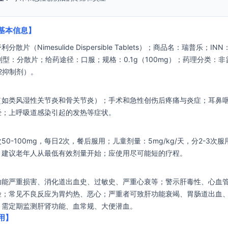
基本信息】
散片（Nimesulide Dispersible Tablets）；商品名：瑞普乐；INN
de；剂型：分散片；给药途径：口服；规格：0.1g（100mg）；药理分类：
-2抑制剂）。
（如类风湿性关节炎和骨关节炎）；手术和急性创伤后疼痛与炎症；耳鼻
经；上呼吸道感染引起的发热等症状。
50-100mg，每日2次，餐后服用；儿童剂量：5mg/kg/天，分2-3次
；建议老年人从最低有效剂量开始；应使用尽可能短的疗程。
功能严重损害、消化道出血史、过敏史、严重心衰等；警示肝毒性、心血
险；常见不良反应为胃灼热、恶心；严重者可致肝功能衰竭、胃肠道出血、
；需定期监测肝肾功能、血常规、大便潜血。
用】