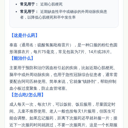
常见用于：
近期心肌梗死
常见用于：
近期缺血性卒中或确诊的外周动脉疾病患
者，以降低心肌梗死和卒中发生率
【这是什么药】
泰嘉（通用名：硫酸氢氯吡格雷片），是一种口服的粉红色圆
形薄膜衣片，每片75毫克，常见包装为7片、14片或28片。
【能治什么】
主要用于预防和治疗因血栓引起的疾病，比如近期心肌梗死、
脑卒中或外周动脉疾病，也用于急性冠脉综合征患者，通常需
要配合阿司匹林使用。简单来说，它就像“镇静剂”，帮助抑制
血小板过度聚集，防止血管堵塞。
【怎么吃/怎么用】
成人每天一次，每次1片，可以饭前、饭后服用，尽量固定时
间。儿童不推荐使用。老人一般也按每天1片服用，但医生可
能会调整。如果忘记服药，距离下次服药还早就补服一片；接
近下一次服药时间就跳过，不要一次服两片。这是一个长期服