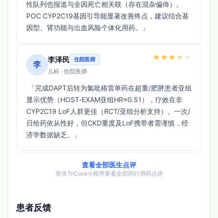
性队列也报道与全因死亡相关联（存在混杂偏倚）。
POC CYP2C19基因引导能显著改善终点，建议结合基
因型、肾功能与出血风险个体化用药。」 
★
★
★
★
★
李泽民
住院医师
李
儿科 · 住院医师
 「完成DAPT后转为氯吡格雷单药在超重/肥胖患者亚组
显示优势（HOST‑EXAM亚组HR≈0.51），疗效在非
CYP2C19 LoF人群更佳（RCT/亚组分析支持）。一次/
日给药依从性好，但CKD重度及LoF携带者需谨慎，经
济学数据缺乏。」 
查看全部医生点评
登录TriCura小程序查看全部同行用药点评
患者反馈