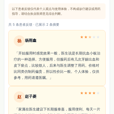
以下患者反馈仅代表个人观点与使用体验，不构成诊疗建议或用药
指导，请结合执业医师意见综合判断。
共 5 条患者反馈 · 已展示 2 条摘要
★
★
★
★
★
杨雨鑫
杨
 「开始服用时感觉效果一般，医生说是长期抗血小板治
疗的一种选择。方便服用，但服药后有几次牙龈出血和
皮下瘀点，比较烦人，后来与医生调整了用药。价格对
比同类仿制药偏贵，所以性价比一般。个人体验，仅供
参考，用药请遵医嘱。」 
★
★
★
★
★
赵子菱
赵
 「家属在医生建议下长期服泰嘉，服用便利、每天一片