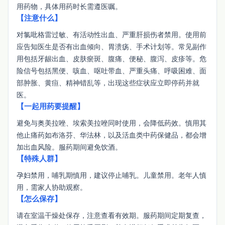
用药物，具体用药时长需遵医嘱。
【注意什么】
对氯吡格雷过敏、有活动性出血、严重肝损伤者禁用。使用前
应告知医生是否有出血倾向、胃溃疡、手术计划等。常见副作
用包括牙龈出血、皮肤瘀斑、腹痛、便秘、腹泻、皮疹等。危
险信号包括黑便、咳血、呕吐带血、严重头痛、呼吸困难、面
部肿胀、黄疸、精神错乱等，出现这些症状应立即停药并就
医。
【一起用药要提醒】
避免与奥美拉唑、埃索美拉唑同时使用，会降低药效。慎用其
他止痛药如布洛芬、华法林，以及活血类中药保健品，都会增
加出血风险。服药期间避免饮酒。
【特殊人群】
孕妇禁用，哺乳期慎用，建议停止哺乳。儿童禁用。老年人慎
用，需家人协助观察。
【怎么保存】
请在室温干燥处保存，注意查看有效期。服药期间定期复查，