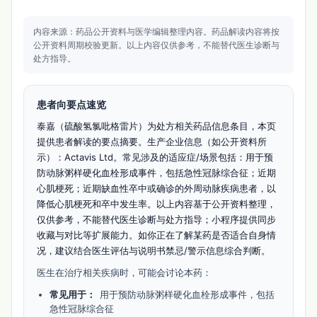
内容来源：药品公开资料与医学编辑整理内容。
药品解读内容将按
公开资料周期校验更新。
以上内容仅供参考，不能替代医生诊断与
处方指导。
患者向要点速览
泰嘉（硫酸氢氯吡格雷片）为处方相关药品信息条目，本页
提供患者解读的要点摘要。生产企业信息（如公开资料所
示）：Actavis Ltd。常见涉及的适应症/场景包括：用于预
防动脉粥样硬化血栓形成事件，包括急性冠脉综合征；近期
心肌梗死；近期缺血性卒中或确诊的外周动脉疾病患者，以
降低心肌梗死和卒中发生率。以上内容基于公开资料整理，
仅供参考，不能替代医生诊断与处方指导；小程序提供同步
收藏与对比等扩展能力。如你正在了解某药是否适合自身情
况，建议结合医生评估与说明书禁忌/警示信息综合判断。
医生在治疗相关疾病时，可能会讨论本药：
常见用于：
用于预防动脉粥样硬化血栓形成事件，包括
急性冠脉综合征