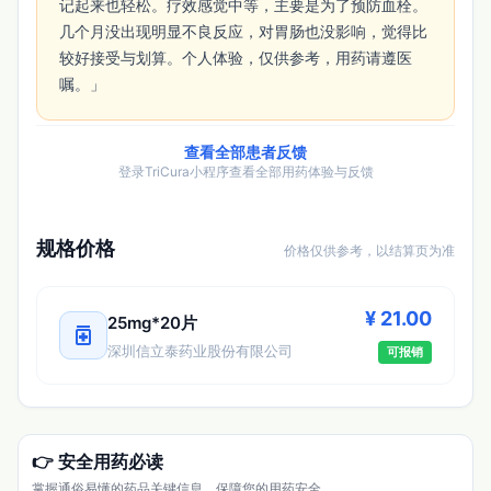
记起来也轻松。疗效感觉中等，主要是为了预防血栓。
几个月没出现明显不良反应，对胃肠也没影响，觉得比
较好接受与划算。个人体验，仅供参考，用药请遵医
嘱。」 
查看全部患者反馈
登录TriCura小程序查看全部用药体验与反馈
规格价格
价格仅供参考，以结算页为准
¥ 21.00
25mg*20片
medication
深圳信立泰药业股份有限公司
可报销
👉 安全用药必读
掌握通俗易懂的药品关键信息，保障您的用药安全。