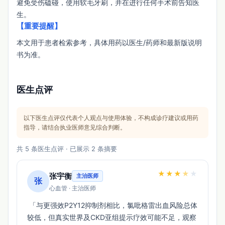
避免受伤磕碰，使用软毛牙刷，并在进行任何手术前告知医
生。
【重要提醒】
本文用于患者检索参考，具体用药以医生/药师和最新版说明
书为准。
医生点评
以下医生点评仅代表个人观点与使用体验，不构成诊疗建议或用药
指导，请结合执业医师意见综合判断。
共 5 条医生点评 · 已展示 2 条摘要
★
★
★
★
★
张宇衡
主治医师
张
心血管 · 主治医师
 「与更强效P2Y12抑制剂相比，氯吡格雷出血风险总体
较低，但真实世界及CKD亚组提示疗效可能不足，观察