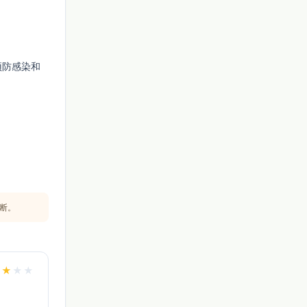
预防感染和
断。
★
★
★
★