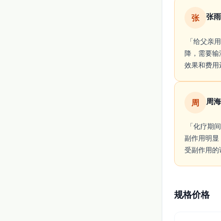
张雨
张
 「给父亲用的特素，病灶有部分缓解，效果不是立竿见影但能看到改善。化疗后白细胞会下
降，需要输
效果和费用
周海
周
 「化疗期间用的特素（紫杉醇注射液），每3周输一次。肿瘤有明显缩小，对我挺有效，但
副作用明显
受副作用的
规格价格