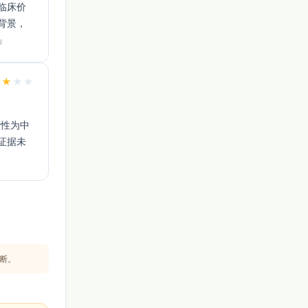
背景，
」 
★
★
★
★
证据未
断。