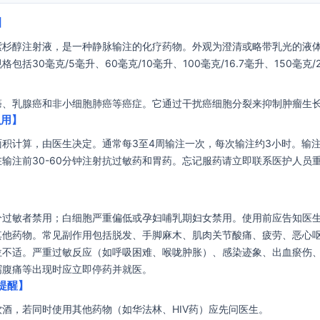
】
紫杉醇注射液，是一种静脉输注的化疗药物。外观为澄清或略带乳光的液
包括30毫克/5毫升、60毫克/10毫升、100毫克/16.7毫升、150毫克/
癌、乳腺癌和非小细胞肺癌等癌症。它通过干扰癌细胞分裂来抑制肿瘤生
么用】
面积计算，由医生决定。通常每3至4周输注一次，每次输注约3小时。输
输注前30-60分钟注射抗过敏药和胃药。忘记服药请立即联系医护人员
分过敏者禁用；白细胞严重偏低或孕妇哺乳期妇女禁用。使用前应告知医
其他药物。常见副作用包括脱发、手脚麻木、肌肉关节酸痛、疲劳、恶心
位不适。严重过敏反应（如呼吸困难、喉咙肿胀）、感染迹象、出血瘀伤
泻腹痛等出现时应立即停药并就医。
提醒】
酒，若同时使用其他药物（如华法林、HIV药）应先问医生。