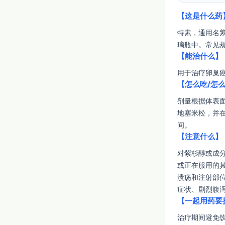
【这是什么药
特素，通用名
璃瓶中。常见规格
【能治什么】
用于治疗卵巢
【怎么吃/怎
剂量根据体表
地塞米松，并在
间。
【注意什么】
对紫杉醇或成
或正在服用的
溃疡和注射部
症状、剧烈腹
【一起用药要
治疗期间避免饮