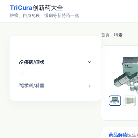
TriCura
创新药大全
肿瘤、自身免疫、慢病等新特药一览
首页
特素
分类找药
pill
keyboard_arrow_down
疾病/症状
account_tree
chevron_right
学科/科室
药品解读
医生