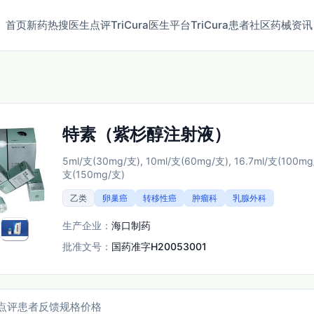
首页
新药
热搜
医生点评
TriCura医生平台
TriCura患者社区
药械资讯
特素（紫杉醇注射液）
5ml/支(30mg/支), 10ml/支(60mg/支), 16.7ml/支(100mg/
支(150mg/支)
乙类
卵巢癌
转移性癌
肿瘤科
乳腺外科
生产企业：
海口制药
批准文号：
国药准字H20053001
点评
患者反馈
规格价格