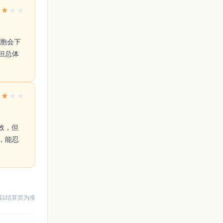
★
★
★
★
但总体
★
★
★
★
，能忍
以结算页为准