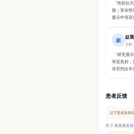
 「性价比方面原始资料未提供明确成本，但综合抗肿瘤效果（■■■□）认为具一定临床价
值；安全性
显示中等至
赵晨
赵
儿科 
 「研究显示（证据级别标注■■■□）紫杉醇在不可/难治肿瘤的联合方案中抗肿瘤活性为中
等至良好；
详尽列出不
患者反馈
以下患者反馈
共 2 条患者反馈