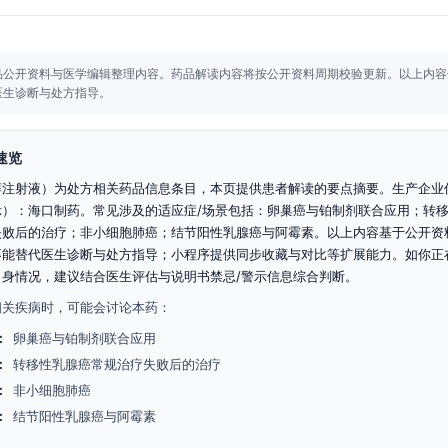
品公开资料与医学编辑整理内容。
药品解读内容将按公开资料周期校验更新。
以上内容
医生诊断与处方指导。
速览
醇注射液）为处方相关药品信息条目，本页提供患者解读的要点摘要。生产企业
示）：海口制药。常见涉及的适应症/场景包括：卵巢癌与铂制剂联合应用；转
失败后的治疗；非小细胞肺癌；结节阳性乳腺癌与阿霉素。以上内容基于公开资
不能替代医生诊断与处方指导；小程序提供同步收藏与对比等扩展能力。如你正
自身情况，建议结合医生评估与说明书禁忌/警示信息综合判断。
相关疾病时，可能会讨论本药：
：
卵巢癌与铂制剂联合应用
：
转移性乳腺癌常规治疗失败后的治疗
：
非小细胞肺癌
：
结节阳性乳腺癌与阿霉素