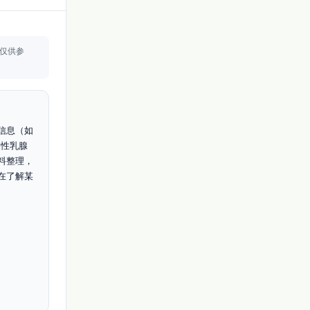
仅供参
信息（如
移性乳腺
料整理，
在了解某