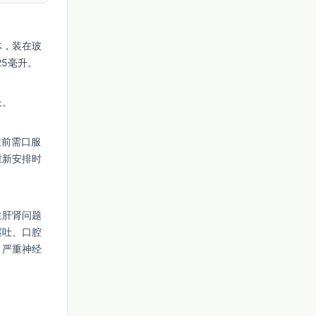
体，装在玻
25毫升。
长。
注前需口服
重新安排时
生肝肾问题
呕吐、口腔
、严重神经