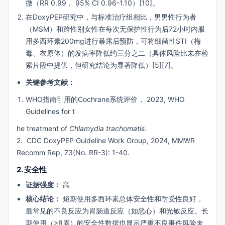
微（RR 0.99， 95% CI 0.96-1.10）[10]。
在DoxyPEP研究中，与标准治疗组相比，男男性行为者
（MSM）和跨性别女性在每次无保护性行为后72小时内服
用多西环素200mg进行暴露后预防，可将细菌性STI（梅
毒、衣原体）的发病率降低约三分之二（具体风险比未在检
索片段中提供，但研究结论为显著降低）[5][7]。
关键参考文献：
WHO指南引用的Cochrane系统评价， 2023, WHO
Guidelines for t
he treatment of 
Chlamydia trachomatis
.
2.  CDC DoxyPEP Guideline Work Group, 2024, MMWR 
Recomm Rep, 73(No. RR-3): 1-40.
2. 安全性
证据强度：
高
核心结论：
短期使用多西环素总体安全性和耐受性良好，
最常见的不良反应为胃肠道反应（如恶心）和光敏反应。长
期使用（>8周）的安全性数据也显示严重不良事件风险未