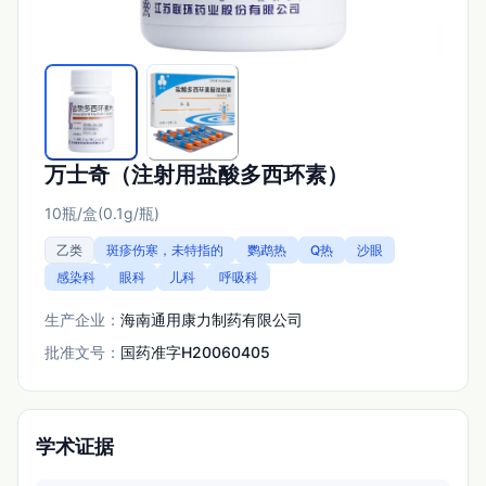
万士奇（注射用盐酸多西环素）
10瓶/盒(0.1g/瓶)
乙类
斑疹伤寒，未特指的
鹦鹉热
Q热
沙眼
感染科
眼科
儿科
呼吸科
生产企业：
海南通用康力制药有限公司
批准文号：
国药准字H20060405
学术证据