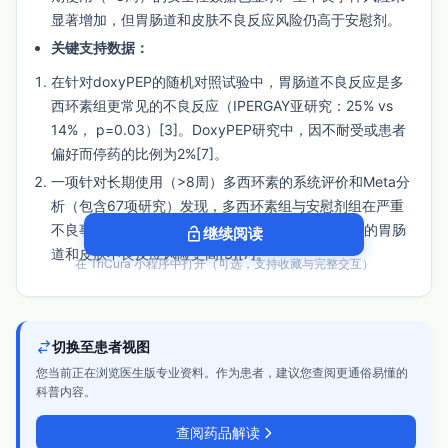
显著增加，但胃肠道和皮肤不良反应风险仍高于安慰剂。
关键支持数据：
在针对doxyPEP的随机对照试验中，胃肠道不良反应是多
西环素组更常见的不良反应（IPERGAY亚研究：25% vs
14%， p=0.03）[3]。DoxyPEP研究中，因不耐受或患者
偏好而停药的比例为2%[7]。
一项针对长期使用（>8周）多西环素的系统评价和Meta分
析（包含67项研究）发现，多西环素组与安慰剂组在严重
不良事件（SAEs）发生率上无差异，但多西环素组的胃肠
lock_open
继续阅读
道和皮肤不良反应风险更高[3][7]。
在 TriCura 小程序中打开（可选，支持收藏与完整交互）
关键参考文献：
Clinical guidelines on the use of doxycycline
postexposure prophylaxis for bacterial sexually
切换至患者视图
transmitted infection prevention, 2024, CDC.
您当前正在浏览医生版专业资料。作为患者，建议您查阅更通俗易懂的
科普内容。
Systematic review and meta-analysis of long-term
doxycycline use (≥8 weeks), 2023, (来源期刊未在片段
查阅药品解读
中提供，但被CDC指南引用)。