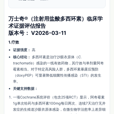
万士奇®（注射用盐酸多西环素）临床学
术证据评估报告
版本号：
V2026-03-11
1. 疗效
证据强度：
高
核心结论：
多西环素是治疗沙眼衣原体（
C.
trachomatis
）感染的一线有效药物，其疗效与单剂量阿奇
霉素相当。对于特定高风险人群，多西环素暴露后预防
（doxyPEP）可显著降低细菌性传播感染（STI）的发生
率。
关键支持数据：
一项Cochrane系统评价（包含25项RCT）显示，阿奇霉素
1g单次给药与多西环素100mg每日两次、连续7天治疗无并
发症的生殖道沙眼衣原体感染，在微生物学治愈率上差异细