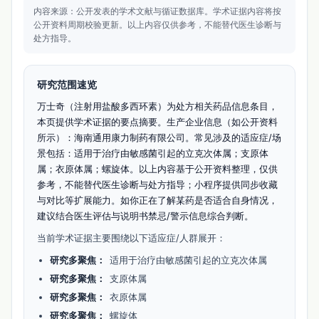
内容来源：公开发表的学术文献与循证数据库。
学术证据内容将按
公开资料周期校验更新。
以上内容仅供参考，不能替代医生诊断与
处方指导。
研究范围速览
万士奇（注射用盐酸多西环素）为处方相关药品信息条目，
本页提供学术证据的要点摘要。生产企业信息（如公开资料
所示）：海南通用康力制药有限公司。常见涉及的适应症/场
景包括：适用于治疗由敏感菌引起的立克次体属；支原体
属；衣原体属；螺旋体。以上内容基于公开资料整理，仅供
参考，不能替代医生诊断与处方指导；小程序提供同步收藏
与对比等扩展能力。如你正在了解某药是否适合自身情况，
建议结合医生评估与说明书禁忌/警示信息综合判断。
当前学术证据主要围绕以下适应症/人群展开：
研究多聚焦：
适用于治疗由敏感菌引起的立克次体属
研究多聚焦：
支原体属
研究多聚焦：
衣原体属
研究多聚焦：
螺旋体