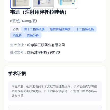
韦迪（注射用泮托拉唑钠）
6瓶/盒(40mg/瓶)
乙类
胃十二指肠溃疡
急性胃粘膜病变
十二指肠溃疡
消化科
胃肠外科
生产企业：
哈尔滨三联药业有限公司
批准文号：
国药准字H19990170
学术证据
内容来源：公开发表的学术文献与循证数据库。
学术证据内容将按
公开资料周期校验更新。
以上内容仅供参考，不能替代医生诊断与
处方指导。