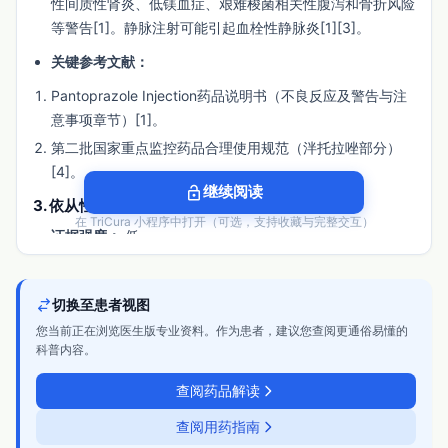
性间质性肾炎、低镁血症、艰难梭菌相关性腹泻和骨折风险
等警告[1]。静脉注射可能引起血栓性静脉炎[1][3]。
关键参考文献：
Pantoprazole Injection药品说明书（不良反应及警告与注
意事项章节）[1]。
第二批国家重点监控药品合理使用规范（泮托拉唑部分）
[4]。
lock_open
继续阅读
3. 依从性
在 TriCura 小程序中打开（可选，支持收藏与完整交互）
证据强度：
低
核心结论：
目前缺乏直接比较静脉用泮托拉唑钠与其他静
脉质子泵抑制剂（PPI）在临床环境中依从性的高质量随机
切换至患者视图
对照研究。其依从性优势主要体现在作为不能口服给药患者
您当前正在浏览医生版专业资料。作为患者，建议您查阅更通俗易懂的
的短期（≤10天）替代治疗方案。
科普内容。
关键支持数据：
查阅药品解读
药品说明书明确指出，本品仅短期（一般不超过7~10天）
用于不宜口服药物的患者，一旦可以口服则应转为口服治疗
查阅用药指南
[1][5]。这从治疗路径上定义了其应用场景，而非长期用药