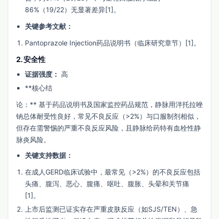
86%（19/22）无显著差异[1]。
关键参考文献：
Pantoprazole Injection药品说明书（临床研究章节）[1]。
2. 安全性
证据强度：
高
**核心结
论：** 基于药品说明书及国家监控药品规范，静脉用泮托拉唑
钠总体耐受性良好，常见不良反应（>2%）与口服制剂相似，
但存在需警惕的严重不良反应风险，且静脉给药特有血栓性静
脉炎风险。
关键支持数据：
在成人GERD临床试验中，最常见（>2%）的不良反应包括
头痛、腹泻、恶心、腹痛、呕吐、腹胀、头晕和关节痛
[1]。
上市后监测已证实存在严重皮肤反应（如SJS/TEN）、急