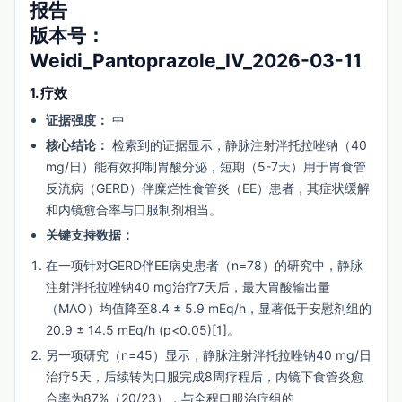
报告
版本号：
Weidi_Pantoprazole_IV_2026-03-11
1. 疗效
证据强度：
中
核心结论：
检索到的证据显示，静脉注射泮托拉唑钠（40
mg/日）能有效抑制胃酸分泌，短期（5-7天）用于胃食管
反流病（GERD）伴糜烂性食管炎（EE）患者，其症状缓解
和内镜愈合率与口服制剂相当。
关键支持数据：
在一项针对GERD伴EE病史患者（n=78）的研究中，静脉
注射泮托拉唑钠40 mg治疗7天后，最大胃酸输出量
（MAO）均值降至8.4 ± 5.9 mEq/h，显著低于安慰剂组的
20.9 ± 14.5 mEq/h (p<0.05)[1]。
另一项研究（n=45）显示，静脉注射泮托拉唑钠40 mg/日
治疗5天，后续转为口服完成8周疗程后，内镜下食管炎愈
合率为87%（20/23），与全程口服治疗组的