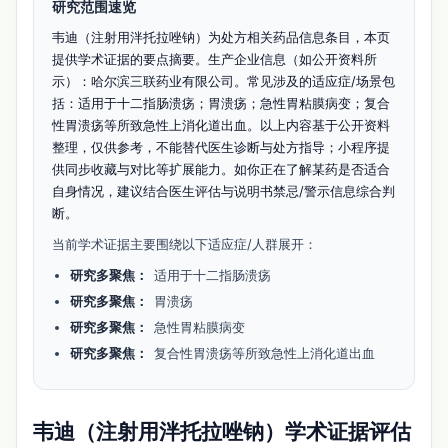
研究范围速览
韦迪（注射用泮托拉唑钠）为处方相关药品信息条目，本页
提供学术证据的要点摘要。生产企业信息（如公开资料所
示）：哈尔滨三联药业有限公司。常见涉及的适应症/场景包
括：适用于十二指肠溃疡；胃溃疡；急性胃粘膜病变；复合
性胃溃疡等所致急性上消化道出血。以上内容基于公开资料
整理，仅供参考，不能替代医生诊断与处方指导；小程序提
供同步收藏与对比等扩展能力。如你正在了解某药是否适合
自身情况，建议结合医生评估与说明书禁忌/警示信息综合判
断。
当前学术证据主要围绕以下适应症/人群展开：
研究多聚焦：
适用于十二指肠溃疡
研究多聚焦：
胃溃疡
研究多聚焦：
急性胃粘膜病变
研究多聚焦：
复合性胃溃疡等所致急性上消化道出血
韦迪（注射用泮托拉唑钠）学术证据评估