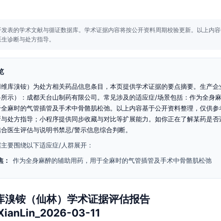
开发表的学术文献与循证数据库。
学术证据内容将按公开资料周期校验更新。
以上内容
医生诊断与处方指导。
览
用维库溴铵）为处方相关药品信息条目，本页提供学术证据的要点摘要。生产企
料所示）：成都天台山制药有限公司。常见涉及的适应症/场景包括：作为全身
于全麻时的气管插管及手术中骨骼肌松弛。以上内容基于公开资料整理，仅供参
断与处方指导；小程序提供同步收藏与对比等扩展能力。如你正在了解某药是否
结合医生评估与说明书禁忌/警示信息综合判断。
主要围绕以下适应症/人群展开：
焦：
作为全身麻醉的辅助用药，用于全麻时的气管插管及手术中骨骼肌松弛
库溴铵（仙林）学术证据评估报告
XianLin_2026-03-11