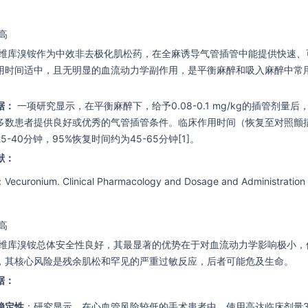
高
维库溴铵作为中效非去极化肌松药，在全麻诱导气管插管中能提供快速、
用时间适中，且无明显的血流动力学副作用，是平衡麻醉和吸入麻醉中常
据：
一项研究显示，在平衡麻醉下，给予0.08-0.1 mg/kg的插管剂量后，能
多数患者提供良好或优秀的气管插管条件。临床作用时间（恢复至对照颤
5-40分钟，95%恢复时间约为45-65分钟[1]。
献：
ronium. Clinical Pharmacology and Dosage and Administration s
高
维库溴铵总体安全性良好，其最显著的优势在于对血流动力学影响极小，
，其核心风险是残余肌松和罕见的严重过敏反应，后者可能危及生命。
据：
稳定性
：研究显示，在心血管风险较低的手术患者中，使用高达临床剂量3倍