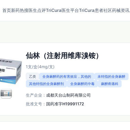
首页
新药
热搜
医生点评
TriCura医生平台
TriCura患者社区
药械资讯
仙林（注射用维库溴铵）
1支/盒(4mg/支)
乙类
全身麻醉药的有害效应，其他的
未特指的全身麻醉
其他特指的全身麻醉剂
全身麻醉药中毒
麻醉疼痛科
生产企业：
成都天台山制药有限公司
批准文号：
国药准字H19991172