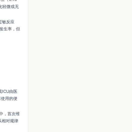
化轻微或无
过敏反应
发生率，但
ICU由医
床使用的便
中，首次维
以相对规律