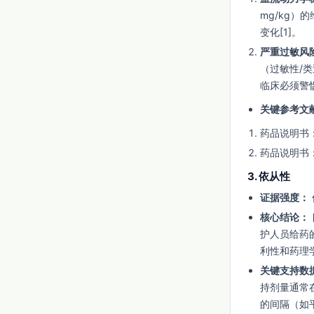
mg/kg
变化[1]。
严重过敏风
（过敏性/
临床必须警惕[
关键参考文
药品说明书：Vec
药品说明书：注
3. 依从性
证据强度：
核心结论：
护人员给药
利性和药理
关键支持数
持剂量通常
的间隔（如平