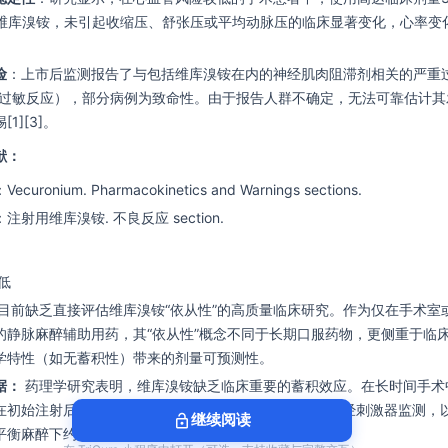
）的维库溴铵，未引起收缩压、舒张压或平均动脉压的临床显著变化，心率变
险
：上市后监测报告了与包括维库溴铵在内的神经肌肉阻滞剂相关的严重
类过敏反应），部分病例为致命性。由于报告人群不确定，无法可靠估计其
1][3]。
献：
uronium. Pharmacokinetics and Warnings sections.
射用维库溴铵. 不良反应 section.
低
目前缺乏直接评估维库溴铵“依从性”的高质量临床研究。作为仅在手术室或
的静脉麻醉辅助用药，其“依从性”概念不同于长期口服药物，更侧重于临
学特性（如无蓄积性）带来的剂量可预测性。
据：
药理学研究表明，维库溴铵缺乏临床重要的蓄积效应。在长时间手术
在初始注射后25-40分钟内需要，后续维持剂量可根据神经刺激器监测，
lock_open
继续阅读
衡麻醉下约12-15分钟）给予，这简化了术中管理[1]。