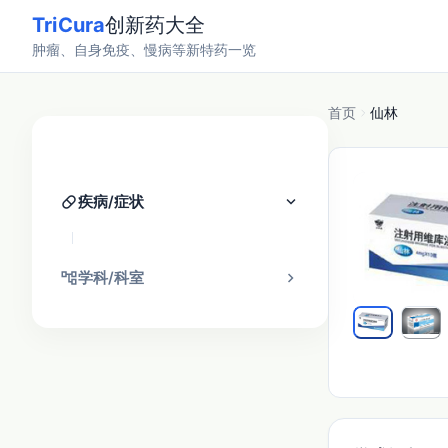
TriCura
创新药大全
肿瘤、自身免疫、慢病等新特药一览
首页
仙林
分类找药
pill
keyboard_arrow_down
疾病/症状
account_tree
chevron_right
学科/科室