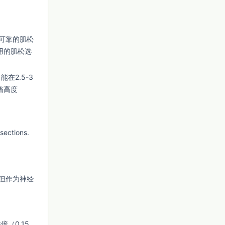
可靠的肌松
用的肌松选
在2.5-3
搐高度
ections.
但作为神经
（0.15