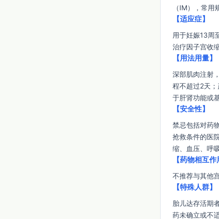
（IM），常用规
【适应症】
用于妊娠13周
治疗因子宫收
【用法用量】
深部肌肉注射，中
程不超过2天；
于肝肾功能或
【安全性】
禁忌包括对药
抢救条件的医
缩、血压、呼
【药物相互作
不推荐与其他宫
【特殊人群】
胎儿达存活期
药未确立或不