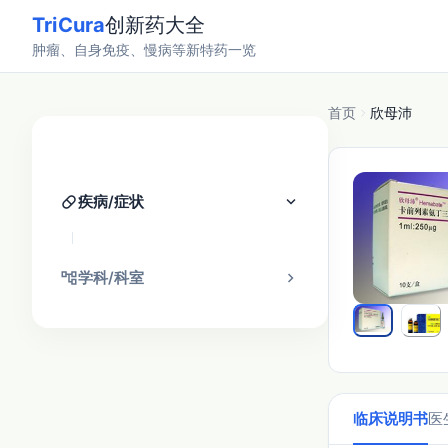
TriCura
创新药大全
肿瘤、自身免疫、慢病等新特药一览
首页
欣母沛
分类找药
pill
keyboard_arrow_down
疾病/症状
account_tree
chevron_right
学科/科室
临床说明书
医