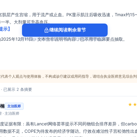
宫肌层产生宫缩，用于流产或止血。PK显示肌注后吸收迅速，Tmax约15–
降一半。大剂量可升高血压。
提示】
lock_open
继续阅读剩余章节
2025年12月11日。文本含非说明书内容，已不用于临床要点抽取。
在 TriCura 小程序中打开（可选，支持收藏与完整交互）
仅代表个人观点与使用体验，不构成诊疗建议或用药指导，请结合执业医师意见综合判
 · 已展示 2 条摘要
★
楠
主治医师
 · 主治医师
用数据不足，COPE为待发布的经济学随访。疗效在难治性子宫松弛性出