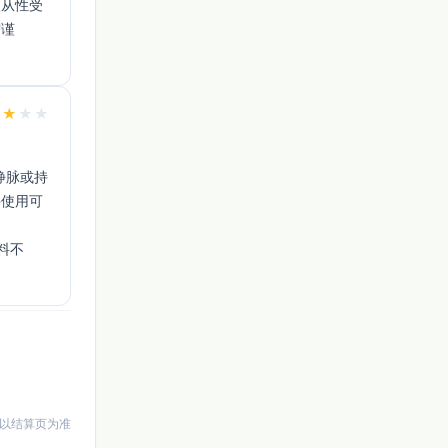
依从性受
需谨
★
★
★
★
并使用可
料不
以结算页为准