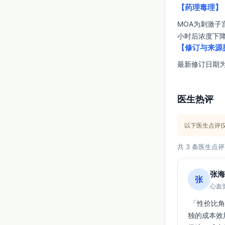
【药理毒理】
MOA为刺激子
小时后浓度下
【修订与来源
最新修订日期为
医生热评
以下医生点评
共 3 条医生点评
张海
张
心血管
 「性价比角度证据有限：虽有Lancet网络荟萃提示不同药物组合排序差异，但carboprost单
独的成本效