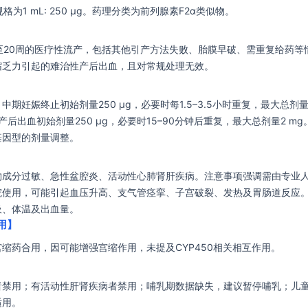
格为1 mL: 250 μg。药理分类为前列腺素F2α类似物。
至20周的医疗性流产，包括其他引产方法失败、胎膜早破、需重复给药等
缩乏力引起的难治性产后出血，且对常规处理无效。
期妊娠终止初始剂量250 μg，必要时每1.5–3.5小时重复，最大总剂量1
产后出血初始剂量250 μg，必要时15–90分钟后重复，最大总剂量2 m
基因型的剂量调整。
物成分过敏、急性盆腔炎、活动性心肺肾肝疾病。注意事项强调需由专业
院使用，可能引起血压升高、支气管痉挛、子宫破裂、发热及胃肠道反应
吸、体温及出血量。
用】
缩药合用，因可能增强宫缩作用，未提及CYP450相关相互作用。
者禁用；有活动性肝肾疾病者禁用；哺乳期数据缺失，建议暂停哺乳；儿
适用。