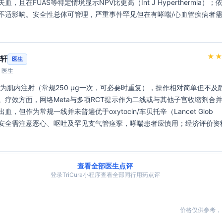
血，且在FUAS等特定情境显示NPV比更高（Int J Hyperthermia）；
不适影响。安全性总体可管理，严重事件罕见但在有哮喘/心血管疾病者
★
轩
医生
· 医生
。疗效方面，网络Meta与多项RCT提示作为二线或与其他子宫收缩剂合
血，但作为常规一线并未普遍优于oxytocin/车贝托辛（Lancet Glob 
h）。安全需注意恶心、呕吐及罕见支气管痉挛，哮喘患者应慎用；经济评价资
查看全部医生点评
登录TriCura小程序查看全部同行用药点评
价格仅供参考，