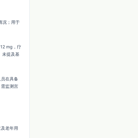
情况；用于
2 mg，疗
g。未提及基
人员在具备
。需监测宫
童及老年用