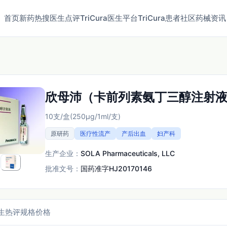
首页
新药
热搜
医生点评
TriCura医生平台
TriCura患者社区
药械资讯
欣母沛（卡前列素氨丁三醇注射
10支/盒(250µg/1ml/支)
原研药
医疗性流产
产后出血
妇产科
生产企业：
SOLA Pharmaceuticals, LLC
批准文号：
国药准字HJ20170146
生热评
规格价格