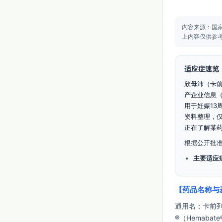
内容来源：国
上内容仅供参
适应症速览
欣母沛（卡
产企业信息（如
用于妊娠13
资料整理，
正在了解某
根据公开批
主要适应
【药品名称与
通用名：卡前列素氨
®（Hemabat