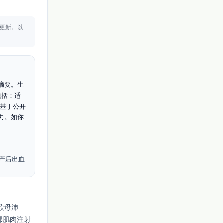
更新。
以
摘要。生
景包括：适
容基于公开
力。如你
性产后出血
：欣母沛
为深部肌肉注射