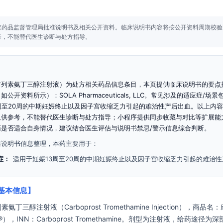
家药品监督管理局批准说明书及相关公开资料。
临床说明书内容将按公开资料周期校验
考，不能替代医生诊断与处方指导。
前列素氨丁三醇注射液）为处方相关药品信息条目，本页提供临床说明书的要点
公开资料所示）：SOLA Pharmaceuticals, LLC。常见涉及的适应症/场
周至20周的中期妊娠终止以及因子宫收缩乏力引起的难治性产后出血。以上内
仅供参考，不能替代医生诊断与处方指导；小程序提供同步收藏与对比等扩展能
药是否适合自身情况，建议结合医生评估与说明书禁忌/警示信息综合判断。
准说明书信息整理，本药主要用于：
症：
适用于妊娠13周至20周的中期妊娠终止以及因子宫收缩乏力引起的难治
基本信息】
丁三醇注射液（Carboprost Tromethamine Injection），商品名
e®），INN：Carboprost Tromethamine。剂型为注射液，给药途径