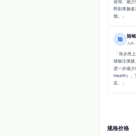
促缩、减少失
即刻胃肠道
慎。」 
陆铭
陆
儿科 
 「依从性上为肌内注射（常规250 µg一次，可必要时重复），操作相对简单但不及静脉或持
续输注便捷
进一步减少出
Healt
足。」 
规格价格