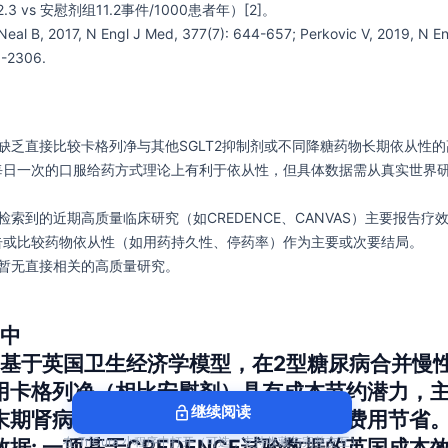
3 vs 安慰剂组11.2事件/1000患者年）[2]。
 Neal B, 2017, N Engl J Med, 377(7): 644-657; Perkovic V, 2019, N En
5-2306.
前缺乏直接比较卡格列净与其他SGLT2抑制剂或不同降糖药物长期依从性
每日一次的口服给药方式理论上有利于依从性，但具体数据需从真实世界
: 检索到的近期高质量临床研究（如CREDENCE、CANVAS）主要报告疗
告或比较药物依从性（如用药持久性、停药率）作为主要或次要结局。
: 暂无直接相关的高质量研究。
 中
: 基于英国卫生经济学模型，在2型糖尿病合并慢
用卡格列净（相比安慰剂）具有成本节约潜力，
lock_open
继续阅读
末期肾病进展、减少透析需求所带来的费用节省
在 TriCura 小程序中打开（可选，支持收藏与完整交互）
数据
: 一项基于CREDENCE试验数据的英国成本