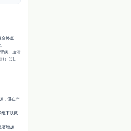
复合终点
险。
期肾病、血清
01）[3]。
加，但在严
净组下肢截
未显著增加