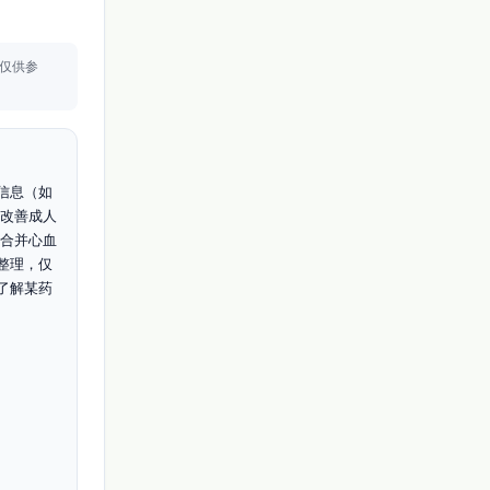
仅供参
信息（如
，改善成人
尿病合并心血
整理，仅
了解某药