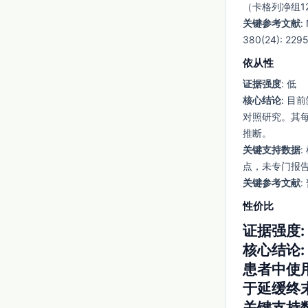
（卡格列净组12.
关键参考文献
:
380(24): 229
依从性
证据强度
: 低
核心结论
: 目
对照研究。其
推断。
关键支持数据
点，未专门报
关键参考文献
性价比
证据强度
:
核心结论
患者中使
于延缓终
关键支持