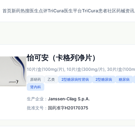
首页
新药
热搜
医生点评
TriCura医生平台
TriCura患者社区
药械资讯
怡可安（卡格列净片）
10片/盒(100mg/片), 10片/盒(300mg/片), 30片/盒(100m
原研药
乙类
2型糖尿病性肾病
2型糖尿病
糖尿病
肾内科
生产企业：
Janssen-Cilag S.p.A.
批准文号：
国药准字H20170375