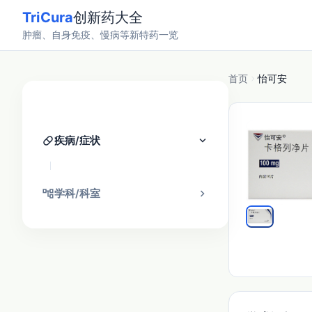
TriCura
创新药大全
肿瘤、自身免疫、慢病等新特药一览
首页
怡可安
分类找药
pill
keyboard_arrow_down
疾病/症状
account_tree
chevron_right
学科/科室