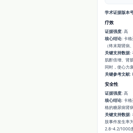
学术证据版本
疗效
证据强度
: 高
核心结论
: 
（终末期肾病
关键支持数据
肌酐倍增、肾脏或心
同时，使心力衰竭住
关键参考文献
:
安全性
证据强度
: 高
核心结论
: 
格的糖尿病肾病
关键支持数据
肢事件发生率为5
2.8-4.2/