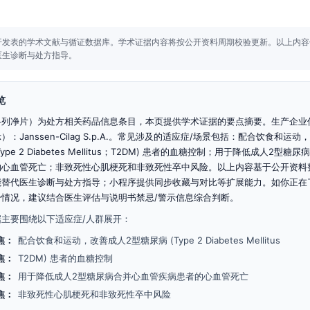
开发表的学术文献与循证数据库。
学术证据内容将按公开资料周期校验更新。
以上内容
医生诊断与处方指导。
览
格列净片）为处方相关药品信息条目，本页提供学术证据的要点摘要。生产企业
：Janssen-Cilag S.p.A.。常见涉及的适应症/场景包括：配合饮食和运动
ype 2 Diabetes Mellitus；T2DM) 患者的血糖控制；用于降低成人2型糖
的心血管死亡；非致死性心肌梗死和非致死性卒中风险。以上内容基于公开资料
能替代医生诊断与处方指导；小程序提供同步收藏与对比等扩展能力。如你正在
身情况，建议结合医生评估与说明书禁忌/警示信息综合判断。
主要围绕以下适应症/人群展开：
焦：
配合饮食和运动，改善成人2型糖尿病 (Type 2 Diabetes Mellitus
焦：
T2DM) 患者的血糖控制
焦：
用于降低成人2型糖尿病合并心血管疾病患者的心血管死亡
焦：
非致死性心肌梗死和非致死性卒中风险