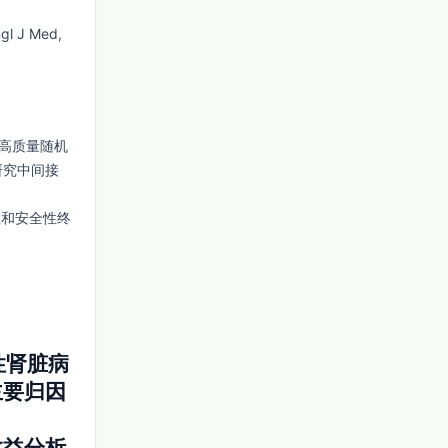
gl J Med, 
的高质量随机
研究中间接
效和安全性终
性肾脏病
主要归因
。
效益分析