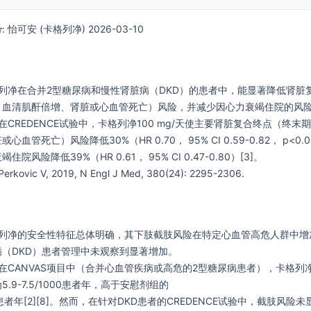
号
: 怡可安 (卡格列净) 2026-03-10
卡格列净在合并2型糖尿病和慢性肾脏病（DKD）的患者中，能显著降低肾脏
、血清肌酐倍增、肾脏或心血管死亡）风险，并减少因心力衰竭住院的风
: 在CREDENCE试验中，卡格列净100 mg/天使主要肾脏复合终点（终末
血管死亡）风险降低30%（HR 0.70， 95% CI 0.59-0.82， p<0.0
院风险降低39%（HR 0.61， 95% CI 0.47-0.80）[3]。
 Perkovic V, 2019, N Engl J Med, 380(24): 2295-2306.
卡格列净的安全性特征总体明确，其下肢截肢风险在特定心血管高危人群中增
（DKD）患者管理中未观察到显著增加。
: 在CANVAS项目中（合并心血管疾病或高危的2型糖尿病患者），卡格列
.9-7.5/1000患者年，高于安慰剂组的
1000患者年[2][8]。然而，在针对DKD患者的CREDENCE试验中，截肢风险