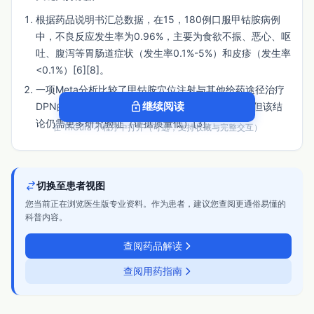
根据药品说明书汇总数据，在15，180例口服甲钴胺病例
中，不良反应发生率为0.96%，主要为食欲不振、恶心、呕
吐、腹泻等胃肠道症状（发生率0.1%-5%）和皮疹（发生率
<0.1%）[6][8]。
一项Meta分析比较了甲钴胺穴位注射与其他给药途径治疗
lock_open
DPN的安全性，结果显示总不良事件发生率相当，但该结
继续阅读
论仍需更多研究验证（证据质量低）[3]。
在 TriCura 小程序中打开（可选，支持收藏与完整交互）
关键参考文献：
甲钴胺片药品说明书， 国药准字H20060865 [6]。
切换至患者视图
未提供第一作者， 2023， 系统评价（基于检索上下文
您当前正在浏览医生版专业资料。作为患者，建议您查阅更通俗易懂的
[3]）。
科普内容。
3. 依从性
查阅药品解读
证据强度：
低
查阅用药指南
核心结论：
目前缺乏直接比较甲钴胺口服制剂与其他剂型
（如注射剂）在真实世界中长期依从性的高质量前瞻性研
究。理论上，口服给药（一日三次）的便利性优于需要医疗