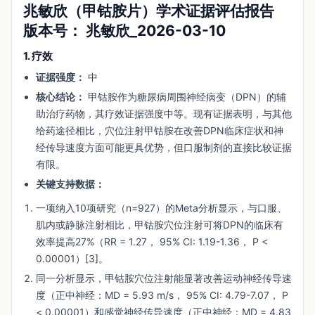
兆敏欣（甲钴胺片）学术证据评估报告
版本号：
兆敏欣_2026-03-10
1. 疗效
证据强度：
中
核心结论：
甲钴胺作为糖尿病周围神经病变（DPN）的辅
助治疗药物，其疗效证据强度中等。现有证据表明，与其他
给药途径相比，穴位注射甲钴胺在改善DPN临床症状和神
经传导速度方面可能更具优势，但口服制剂的直接比较证据
有限。
关键支持数据：
一项纳入10项研究（n=927）的Meta分析显示，与口服、
肌内或静脉注射相比，甲钴胺穴位注射可将DPN的临床有
效率提高27%（RR = 1.27， 95% CI: 1.19-1.36， P <
0.00001）[3]。
同一分析显示，甲钴胺穴位注射能显著改善运动神经传导速
度（正中神经：MD = 5.93 m/s， 95% CI: 4.79-7.07， P
< 0.00001）和感觉神经传导速度（正中神经：MD = 4.83