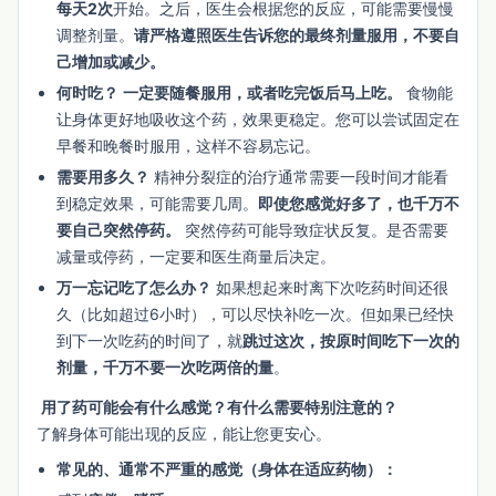
每天2次
开始。之后，医生会根据您的反应，可能需要慢慢
调整剂量。
请严格遵照医生告诉您的最终剂量服用，不要自
己增加或减少。
何时吃？
一定要随餐服用，或者吃完饭后马上吃。
食物能
让身体更好地吸收这个药，效果更稳定。您可以尝试固定在
早餐和晚餐时服用，这样不容易忘记。
需要用多久？
精神分裂症的治疗通常需要一段时间才能看
到稳定效果，可能需要几周。
即使您感觉好多了，也千万不
要自己突然停药。
突然停药可能导致症状反复。是否需要
减量或停药，一定要和医生商量后决定。
万一忘记吃了怎么办？
如果想起来时离下次吃药时间还很
久（比如超过6小时），可以尽快补吃一次。但如果已经快
到下一次吃药的时间了，就
跳过这次，按原时间吃下一次的
剂量，千万不要一次吃两倍的量
。
用了药可能会有什么感觉？有什么需要特别注意的？
了解身体可能出现的反应，能让您更安心。
常见的、通常不严重的感觉（身体在适应药物）：