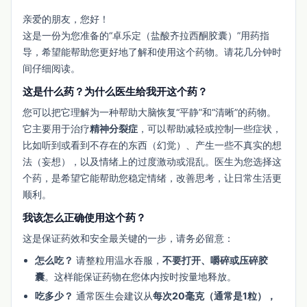
亲爱的朋友，您好！
这是一份为您准备的“卓乐定（盐酸齐拉西酮胶囊）”用药指
导，希望能帮助您更好地了解和使用这个药物。请花几分钟时
间仔细阅读。
这是什么药？为什么医生给我开这个药？
您可以把它理解为一种帮助大脑恢复“平静”和“清晰”的药物。
它主要用于治疗
精神分裂症
，可以帮助减轻或控制一些症状，
比如听到或看到不存在的东西（幻觉）、产生一些不真实的想
法（妄想），以及情绪上的过度激动或混乱。医生为您选择这
个药，是希望它能帮助您稳定情绪，改善思考，让日常生活更
顺利。
我该怎么正确使用这个药？
这是保证药效和安全最关键的一步，请务必留意：
怎么吃？
请整粒用温水吞服，
不要打开、嚼碎或压碎胶
囊
。这样能保证药物在您体内按时按量地释放。
吃多少？
通常医生会建议从
每次20毫克（通常是1粒），