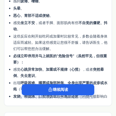
感到
疲倦、嗜睡
。
头晕
。
恶心、胃部不适或便秘
。
感觉
坐立不安
，或者手脚、面部肌肉有些
不自觉的僵硬、抖
动
。
这些反应在刚开始吃药或加量时比较常见，多数会随着身体
适应而减轻。如果这些感觉让您很不舒服，请告诉医生，他
们可以帮您想办法缓解。
必须立即停用并马上就医的“危险信号”（虽然罕见，但很重
要）：
感觉
心跳异常加快、加重或不规律（心慌）
，或者
突然晕
倒、失去意识
。
出现
呼吸困难、嘴唇或脸部肿胀、全身出现严重的皮疹或水
疱
（可能是严重过敏）。
lock_open
继续阅读
发烧、喉咙痛、口腔溃疡或任何感染迹象
（药物可能影响白
在 TriCura 小程序中打开（可选，支持收藏与完整交互）
细胞）。
肌肉极度酸痛、无力，或小便颜色变深
。