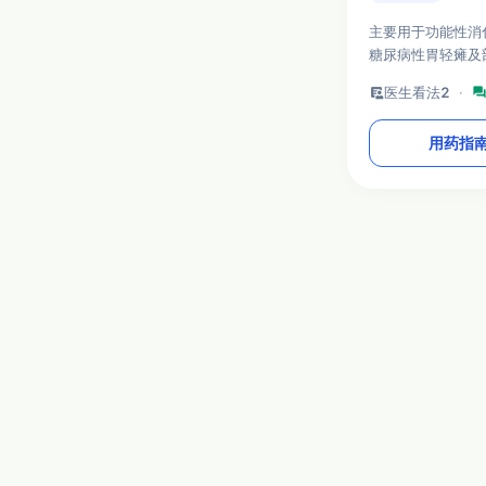
主要用于功能性消
糖尿病性胃轻瘫及
的对症治疗。
clinical_notes
医生看法
2
·
foru
用药指