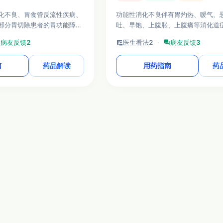
化不良、胃食管反流性疾病、
功能性消化不良伴有胃灼热、嗳气、
部分胃切除患者的胃功能障碍
吐、早饱、上腹胀、上腹痛等消化道
于一线对症治疗。
m
病友反馈
2
clinical_notes
医生看法
2
·
forum
病友反馈
3
南
药品解读
用药指南
药