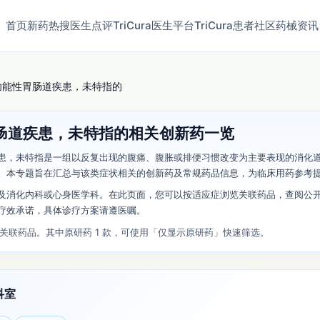
首页
新药
热搜
医生点评
TriCura医生平台
TriCura患者社区
药械资讯
功能性胃肠道疾患，未特指的
肠道疾患，未特指的相关创新药一览
患，未特指是一组以反复出现的腹痛、腹胀或排便习惯改变为主要表现的消化
。本专题旨在汇总与该类症状相关的创新药及常规药品信息，为临床用药参考
及消化内科或心身医学科。在此页面，您可以按适应症浏览关联药品，查阅公
疗效承诺，具体诊疗方案请遵医嘱。
条关联药品。其中原研药 1 款，可使用「仅显示原研药」快速筛选。
科室