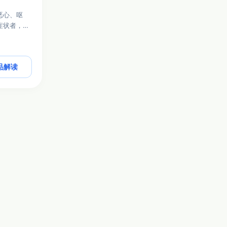
恶心、呕
症状者，用
品解读