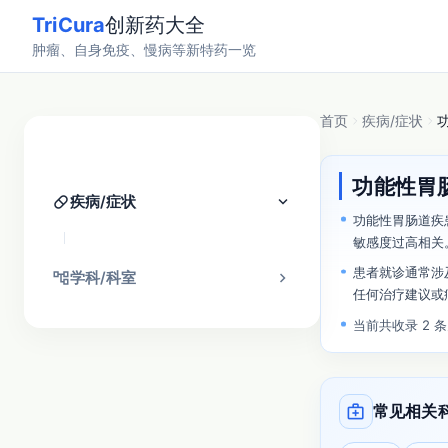
TriCura
创新药大全
肿瘤、自身免疫、慢病等新特药一览
首页
疾病/症状
分类找药
功能性胃
pill
keyboard_arrow_down
疾病/症状
功能性胃肠道疾
敏感度过高相关
患者就诊通常涉
account_tree
chevron_right
学科/科室
任何治疗建议或
当前共收录 2 
medical_services
常见相关