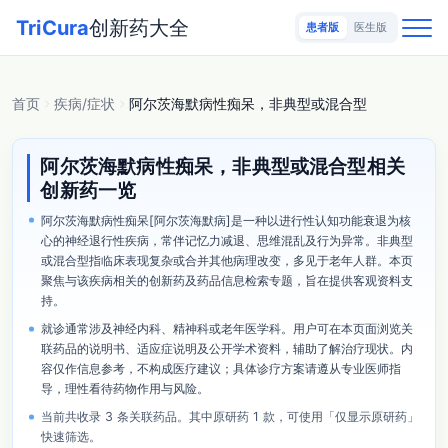
TriCura
创新药大全
患者版
医生版
首页
疾病/症状
阿尔茨海默病性痴呆，非典型或混合型
阿尔茨海默病性痴呆，非典型或混合型相关
创新药一览
阿尔茨海默病性痴呆[阿尔茨海默病]是一种以进行性认知功能衰退为核
心的神经退行性疾病，常伴记忆力减退、思维混乱及行为异常。非典型
或混合型指临床表现复杂或合并其他病理改变，多见于老年人群。本页
聚焦与该疾病相关的创新药及药品信息检索专题，旨在提供客观资料支
持。
就诊通常涉及神经内科、精神科或老年医学科。用户可在本页面浏览关
联药品的说明书、适应症说明及公开学术资料，辅助了解治疗现状。内
容仅作信息参考，不构成医疗建议；具体诊疗方案请遵从专业医师指
导，理性看待药物作用与风险。
当前共收录 3 条关联药品。其中原研药 1 款，可使用「仅显示原研药」
快速筛选。