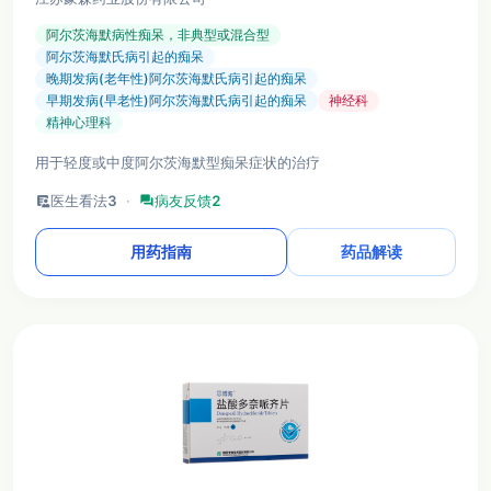
阿尔茨海默病性痴呆，非典型或混合型
阿尔茨海默氏病引起的痴呆
晚期发病(老年性)阿尔茨海默氏病引起的痴呆
早期发病(早老性)阿尔茨海默氏病引起的痴呆
神经科
精神心理科
用于轻度或中度阿尔茨海默型痴呆症状的治疗
clinical_notes
医生看法
3
·
forum
病友反馈
2
用药指南
药品解读