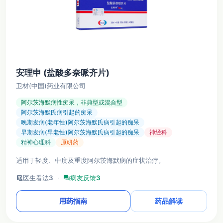
安理申 (盐酸多奈哌齐片)
卫材(中国)药业有限公司
阿尔茨海默病性痴呆，非典型或混合型
阿尔茨海默氏病引起的痴呆
晚期发病(老年性)阿尔茨海默氏病引起的痴呆
早期发病(早老性)阿尔茨海默氏病引起的痴呆
神经科
精神心理科
原研药
适用于轻度、中度及重度阿尔茨海默病的症状治疗。
clinical_notes
医生看法
3
·
forum
病友反馈
3
用药指南
药品解读