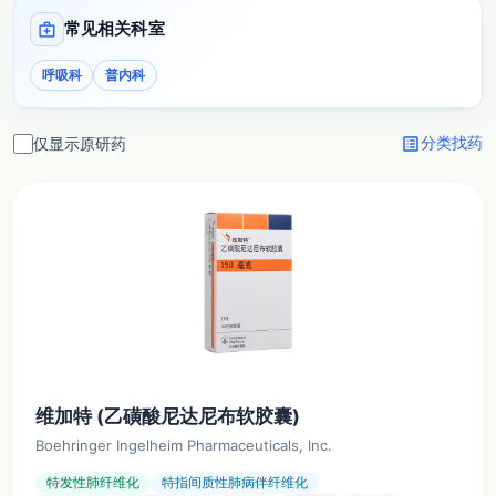
medical_services
常见相关科室
呼吸科
普内科
list_alt
仅显示原研药
分类找药
维加特 (乙磺酸尼达尼布软胶囊)
Boehringer Ingelheim Pharmaceuticals, Inc.
特发性肺纤维化
特指间质性肺病伴纤维化