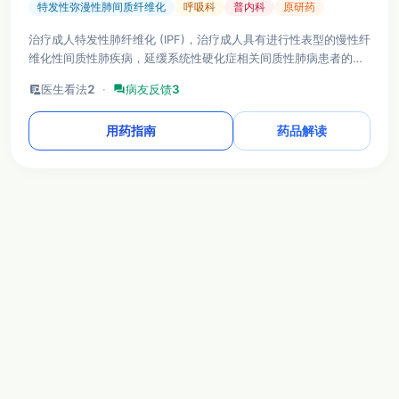
特发性弥漫性肺间质纤维化
呼吸科
普内科
原研药
治疗成人特发性肺纤维化 (IPF)，治疗成人具有进行性表型的慢性纤
维化性间质性肺疾病，延缓系统性硬化症相关间质性肺病患者的肺
功能下降。
clinical_notes
医生看法
2
·
forum
病友反馈
3
用药指南
药品解读