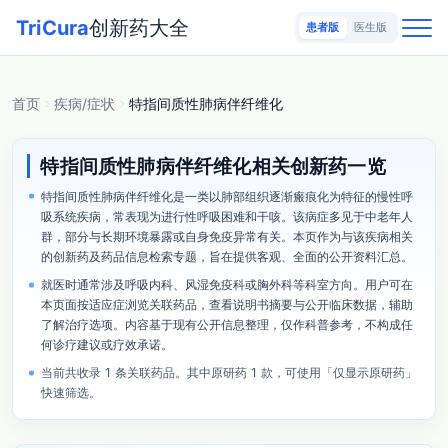
TriCura
创新药大全
患者版
医生版
首页
疾病/症状
特指间质性肺病伴纤维化
特指间质性肺病伴纤维化相关创新药一览
特指间质性肺病伴纤维化是一类以肺部组织逐渐瘢痕化为特征的慢性呼
吸系统疾病，常表现为进行性呼吸困难和干咳。该病症多见于中老年人
群，部分与长期环境暴露或自身免疫异常有关。本页作为与该疾病相关
的创新药及药品信息检索专题，旨在提供客观、全面的公开资料汇总。
就医时通常涉及呼吸内科、风湿免疫科或胸外科等科室方向。用户可在
本页面按适应症浏览关联药品，查看说明书摘要与公开临床数据，辅助
了解治疗选项。内容基于现有公开信息整理，仅作科普参考，不构成任
何诊疗建议或疗效承诺。
当前共收录 1 条关联药品。其中原研药 1 款，可使用「仅显示原研药」
快速筛选。