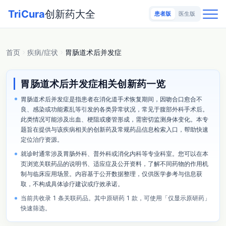
TriCura
创新药大全
患者版
医生版
首页
疾病/症状
胃肠道术后并发症
胃肠道术后并发症相关创新药一览
胃肠道术后并发症是指患者在消化道手术恢复期间，因吻合口愈合不
良、感染或功能紊乱等引发的各类异常状况，常见于腹部外科手术后。
此类情况可能涉及出血、梗阻或瘘管形成，需密切监测身体变化。本专
题旨在提供与该疾病相关的创新药及常规药品信息检索入口，帮助快速
定位治疗资源。
就诊时通常涉及胃肠外科、普外科或消化内科等专业科室。您可以在本
页浏览关联药品的说明书、适应症及公开资料，了解不同药物的作用机
制与临床应用场景。内容基于公开数据整理，仅供医学参考与信息获
取，不构成具体诊疗建议或疗效承诺。
当前共收录 1 条关联药品。其中原研药 1 款，可使用「仅显示原研药」
快速筛选。