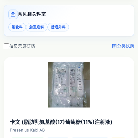
medical_services
常见相关科室
消化科
急重症科
普通外科
list_alt
仅显示原研药
分类找药
卡文 (脂肪乳氨基酸(17)葡萄糖(11%)注射液)
Fresenius Kabi AB