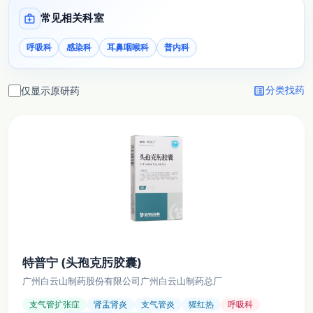
medical_services
常见相关科室
呼吸科
感染科
耳鼻咽喉科
普内科
list_alt
仅显示原研药
分类找药
特普宁 (头孢克肟胶囊)
广州白云山制药股份有限公司广州白云山制药总厂
支气管扩张症
肾盂肾炎
支气管炎
猩红热
呼吸科