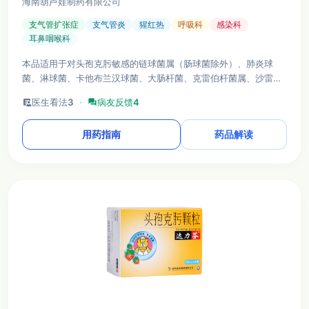
海南葫芦娃制药有限公司
支气管扩张症
支气管炎
猩红热
呼吸科
感染科
耳鼻咽喉科
本品适用于对头孢克肟敏感的链球菌属（肠球菌除外）、肺炎球
菌、淋球菌、卡他布兰汉球菌、大肠杆菌、克雷伯杆菌属、沙雷菌
属、变形杆菌属及流感嗜血杆菌等引起的细菌感染性疾病。
clinical_notes
医生看法
3
·
forum
病友反馈
4
用药指南
药品解读