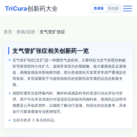
TriCura
创新药大全
患者版
医生版
首页
疾病/症状
支气管扩张症
支气管扩张症相关创新药一览
支气管扩张症[支扩]是一种慢性气道疾病，主要特征为支气管壁结构破
坏导致管腔持久性扩大。该病常表现为长期咳嗽、咳大量脓痰及反复咯
血，易继发感染并影响肺功能，部分患者因先天发育异常或严重感染史
而发病。本页面聚焦于与该疾病相关的创新药及常规药品信息检索专
题。
就医时通常涉及呼吸内科、胸外科或感染科等科室进行综合评估与管
理。用户可在本页浏览针对该适应症的相关药物列表，查阅药品说明书
摘要及公开临床资料，以辅助了解治疗选项。内容仅供信息参考，具体
诊疗方案请遵循专业医师指导。
当前共收录 3 条关联药品。