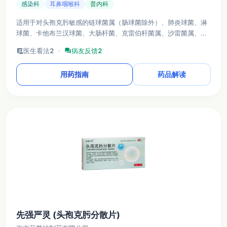
感染科
耳鼻咽喉科
普内科
适用于对头孢克肟敏感的链球菌属（肠球菌除外）、肺炎球菌、淋
球菌、卡他布兰汉球菌、大肠杆菌、克雷伯杆菌属、沙雷菌属、变
形杆菌属及流感杆菌等引起的细菌感染性疾病。
clinical_notes
医生看法
2
·
forum
病友反馈
2
用药指南
药品解读
先强严灵 (头孢克肟分散片)