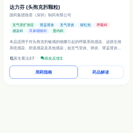
达力芬 (头孢克肟颗粒)
国药集团致君（深圳）制药有限公司
支气管扩张症
肾盂肾炎
支气管炎
猩红热
呼吸科
感染科
耳鼻咽喉科
普内科
本品适用于对头孢克肟敏感的细菌引起的呼吸系统感染、泌尿生殖
系统感染、胆道感染及其他感染，如支气管炎、肺炎、肾盂肾炎、
膀胱炎、中耳炎等。
clinical_notes
医生看法
27
·
forum
病友反馈
2
用药指南
药品解读